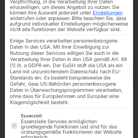
Verpflichtung, in die Verarbeitung Ihrer Daten
einzuwilligen, um dieses Angebot zu nutzen.
Sie
können Ihre Auswahl jederzeit unter
Einstellungen
widerrufen oder anpassen.
Bitte beachten Sie, dass
aufgrund individueller Einstellungen möglicherweise
nicht alle Funktionen der Website verfügbar sind.
Einige Services verarbeiten personenbezogene
Daten in den USA. Mit Ihrer Einwilligung zur
Nutzung dieser Services willigen Sie auch in die
Verarbeitung Ihrer Daten in den USA gemäß Art. 49
(1) lit. a GDPR ein. Der EuGH stuft die USA als ein
Land mit unzureichendem Datenschutz nach EU-
Standards ein. Es besteht beispielsweise die
Gefahr, dass US-Behörden personenbezogene
Daten in Überwachungsprogrammen verarbeiten,
ohne dass für Europäerinnen und Europäer eine
Klagemöglichkeit besteht.
Es folgt eine Liste der Service-Gruppen, für die eine Einwilligun
Essenziell
Essenzielle Services ermöglichen
grundlegende Funktionen und sind für das
ordnungsgemäße Funktionieren der Website
Schweiß Hubtisch PRO
erforderlich.