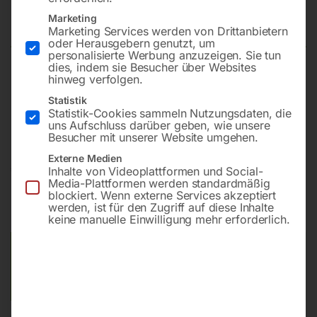
2000×1000 mm 28-100×100
Marketing
Marketing Services werden von Drittanbietern
oder Herausgebern genutzt, um
personalisierte Werbung anzuzeigen. Sie tun
dies, indem sie Besucher über Websites
hinweg verfolgen.
Plattform 2000×1000 mm
Bohrung ø28
Statistik
Statistik-Cookies sammeln Nutzungsdaten, die
Gitter 100×100
uns Aufschluss darüber geben, wie unsere
Besucher mit unserer Website umgehen.
Externe Medien
€
6.720,00
Inhalte von Videoplattformen und Social-
Media-Plattformen werden standardmäßig
blockiert. Wenn externe Services akzeptiert
inkl. MwSt.
Kostenloser Versand
werden, ist für den Zugriff auf diese Inhalte
Lieferzeit:
ca. 8 – 10 Wochen
keine manuelle Einwilligung mehr erforderlich.
Versandkosten Standard (Österreich):
€
0,00
Bitte beachten Sie: Die Versandkosten gelten für Österreich.
Andere Länder können abweichen.