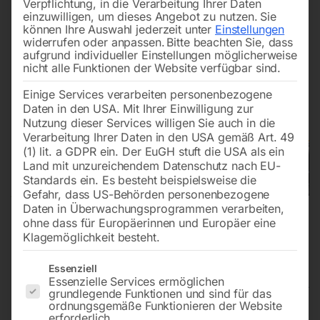
Verpflichtung, in die Verarbeitung Ihrer Daten
einzuwilligen, um dieses Angebot zu nutzen.
Sie
können Ihre Auswahl jederzeit unter
Einstellungen
widerrufen oder anpassen.
Bitte beachten Sie, dass
aufgrund individueller Einstellungen möglicherweise
nicht alle Funktionen der Website verfügbar sind.
Einige Services verarbeiten personenbezogene
Daten in den USA. Mit Ihrer Einwilligung zur
Nutzung dieser Services willigen Sie auch in die
Verarbeitung Ihrer Daten in den USA gemäß Art. 49
(1) lit. a GDPR ein. Der EuGH stuft die USA als ein
Land mit unzureichendem Datenschutz nach EU-
Standards ein. Es besteht beispielsweise die
Gefahr, dass US-Behörden personenbezogene
Daten in Überwachungsprogrammen verarbeiten,
ohne dass für Europäerinnen und Europäer eine
Klagemöglichkeit besteht.
Es folgt eine Liste der Service-Gruppen, für die eine Einwilligun
Essenziell
Essenzielle Services ermöglichen
grundlegende Funktionen und sind für das
ordnungsgemäße Funktionieren der Website
Schweiß Hubtisch PRO
erforderlich.