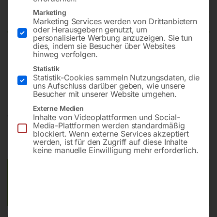
2000×1000 mm 16-100×100
Marketing
Marketing Services werden von Drittanbietern
oder Herausgebern genutzt, um
personalisierte Werbung anzuzeigen. Sie tun
dies, indem sie Besucher über Websites
hinweg verfolgen.
Plattform 2000×1000 mm
Bohrung ø16
Statistik
Statistik-Cookies sammeln Nutzungsdaten, die
Gitter 100×100
uns Aufschluss darüber geben, wie unsere
Besucher mit unserer Website umgehen.
Externe Medien
€
6.720,00
Inhalte von Videoplattformen und Social-
Media-Plattformen werden standardmäßig
blockiert. Wenn externe Services akzeptiert
inkl. MwSt.
Kostenloser Versand
werden, ist für den Zugriff auf diese Inhalte
Lieferzeit:
ca. 8 – 10 Wochen
keine manuelle Einwilligung mehr erforderlich.
Versandkosten Standard (Österreich):
€
0,00
Bitte beachten Sie: Die Versandkosten gelten für Österreich.
Andere Länder können abweichen.