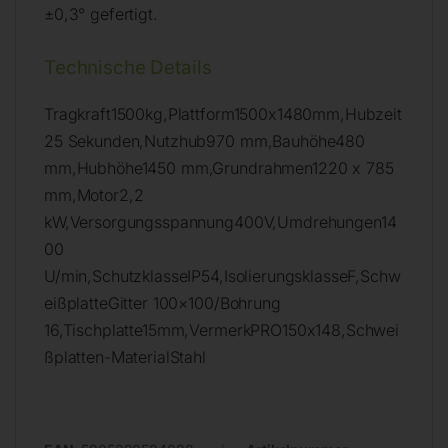
±0,3° gefertigt.
Technische Details
Tragkraft1500kg,Plattform1500x1480mm,Hubzeit
25 Sekunden,Nutzhub970 mm,Bauhöhe480
mm,Hubhöhe1450 mm,Grundrahmen1220 x 785
mm,Motor2,2
kW,Versorgungsspannung400V,Umdrehungen14
00
U/min,SchutzklasseIP54,IsolierungsklasseF,Schw
eißplatteGitter 100×100/Bohrung
16,Tischplatte15mm,VermerkPRO150x148,Schwei
ßplatten-MaterialStahl