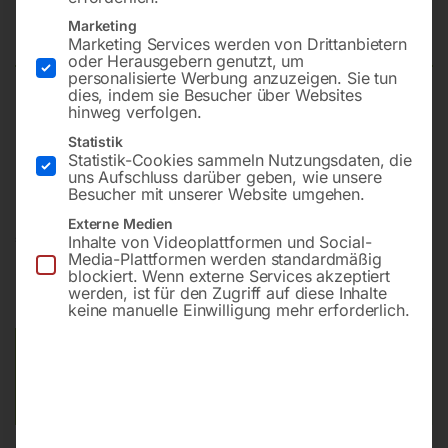
1500×1480 mm 16-100×100
Marketing
Marketing Services werden von Drittanbietern
oder Herausgebern genutzt, um
personalisierte Werbung anzuzeigen. Sie tun
dies, indem sie Besucher über Websites
hinweg verfolgen.
Plattform 1500×1480 mm
Bohrung ø16
Statistik
Statistik-Cookies sammeln Nutzungsdaten, die
Gitter 100×100
uns Aufschluss darüber geben, wie unsere
Besucher mit unserer Website umgehen.
Externe Medien
€
6.252,00
Inhalte von Videoplattformen und Social-
Media-Plattformen werden standardmäßig
blockiert. Wenn externe Services akzeptiert
inkl. MwSt.
Kostenloser Versand
werden, ist für den Zugriff auf diese Inhalte
Lieferzeit:
ca. 8 – 10 Wochen
keine manuelle Einwilligung mehr erforderlich.
Versandkosten Standard (Österreich):
€
0,00
Bitte beachten Sie: Die Versandkosten gelten für Österreich.
Andere Länder können abweichen.