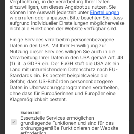
Verpflichtung, in die Verarbeitung Ihrer Daten
einzuwilligen, um dieses Angebot zu nutzen.
Sie
können Ihre Auswahl jederzeit unter
Einstellungen
widerrufen oder anpassen.
Bitte beachten Sie, dass
aufgrund individueller Einstellungen möglicherweise
nicht alle Funktionen der Website verfügbar sind.
Einige Services verarbeiten personenbezogene
Daten in den USA. Mit Ihrer Einwilligung zur
Nutzung dieser Services willigen Sie auch in die
Verarbeitung Ihrer Daten in den USA gemäß Art. 49
(1) lit. a GDPR ein. Der EuGH stuft die USA als ein
Land mit unzureichendem Datenschutz nach EU-
Standards ein. Es besteht beispielsweise die
Gefahr, dass US-Behörden personenbezogene
Daten in Überwachungsprogrammen verarbeiten,
ohne dass für Europäerinnen und Europäer eine
Klagemöglichkeit besteht.
Es folgt eine Liste der Service-Gruppen, für die eine Einwilligun
Essenziell
Essenzielle Services ermöglichen
grundlegende Funktionen und sind für das
ordnungsgemäße Funktionieren der Website
Schweiß Hubtisch PRO
erforderlich.