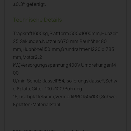
±0,3° gefertigt.
Technische Details
Tragkraft1600kg,Plattform1500x1000mm,Hubzeit
25 Sekunden,Nutzhub670 mm,Bauhöhe480
mm,Hubhöhe1150 mm,Grundrahmen1220 x 785
mm,Motor2,2
kW,Versorgungsspannung400V,Umdrehungen14
00
U/min,SchutzklasseIP54,IsolierungsklasseF,Schw
eißplatteGitter 100×100/Bohrung
16,Tischplatte15mm,VermerkPRO150x100,Schwei
ßplatten-MaterialStahl