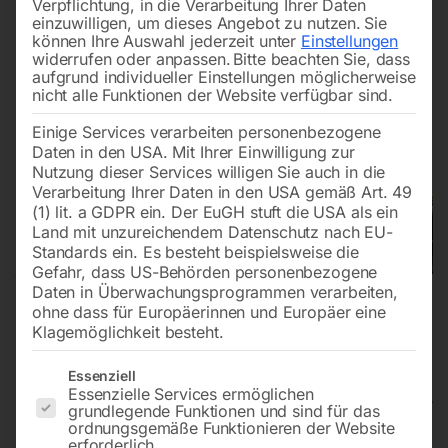
Verpflichtung, in die Verarbeitung Ihrer Daten
einzuwilligen, um dieses Angebot zu nutzen.
Sie
können Ihre Auswahl jederzeit unter
Einstellungen
widerrufen oder anpassen.
Bitte beachten Sie, dass
aufgrund individueller Einstellungen möglicherweise
nicht alle Funktionen der Website verfügbar sind.
Einige Services verarbeiten personenbezogene
Daten in den USA. Mit Ihrer Einwilligung zur
Nutzung dieser Services willigen Sie auch in die
Verarbeitung Ihrer Daten in den USA gemäß Art. 49
(1) lit. a GDPR ein. Der EuGH stuft die USA als ein
Land mit unzureichendem Datenschutz nach EU-
Standards ein. Es besteht beispielsweise die
Gefahr, dass US-Behörden personenbezogene
Daten in Überwachungsprogrammen verarbeiten,
ohne dass für Europäerinnen und Europäer eine
Klagemöglichkeit besteht.
Es folgt eine Liste der Service-Gruppen, für die eine Einwilligun
Essenziell
Essenzielle Services ermöglichen
grundlegende Funktionen und sind für das
ordnungsgemäße Funktionieren der Website
Schweiß Hubtisch PRO
erforderlich.