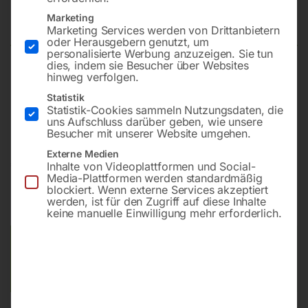
1500×1000 mm 16-100×100
Marketing
Marketing Services werden von Drittanbietern
oder Herausgebern genutzt, um
personalisierte Werbung anzuzeigen. Sie tun
dies, indem sie Besucher über Websites
hinweg verfolgen.
Plattform 1500×1000 mm
Bohrung ø16
Statistik
Statistik-Cookies sammeln Nutzungsdaten, die
Gitter 100×100
uns Aufschluss darüber geben, wie unsere
Besucher mit unserer Website umgehen.
Externe Medien
€
5.544,00
Inhalte von Videoplattformen und Social-
Media-Plattformen werden standardmäßig
blockiert. Wenn externe Services akzeptiert
inkl. MwSt.
Kostenloser Versand
werden, ist für den Zugriff auf diese Inhalte
Lieferzeit:
ca. 8 – 10 Wochen
keine manuelle Einwilligung mehr erforderlich.
Versandkosten Standard (Österreich):
€
0,00
Bitte beachten Sie: Die Versandkosten gelten für Österreich.
Andere Länder können abweichen.