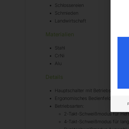
Schlossereien
Schmieden
Landwirtschaft
Materialien
Stahl
CrNi
Alu
Details
Hauptschalter mit Betriebslampe
Ergonomisches Bedienfeld – schr
Betriebsarten:
2-Takt-Schweißmodus für Hef
4-Takt-Schweißmodus für lan