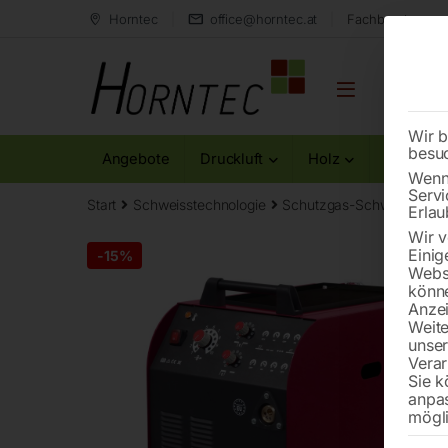
Horntec
office@horntec.at
Fachberatung au
Wir b
besu
Angebote
Druckluft
Holz
Metall
Wenn 
Servi
Start
Schweisstechnologie
Schutzgas-Schweißgerät
Erlau
Wir v
Einig
-
15%
Websi
könne
Anzei
Weite
unse
Verar
Sie k
anpa
mögli