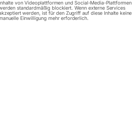
Inhalte von Videoplattformen und Social-Media-Plattformen
werden standardmäßig blockiert. Wenn externe Services
akzeptiert werden, ist für den Zugriff auf diese Inhalte keine
manuelle Einwilligung mehr erforderlich.
hreibung
Produktsicherheit
Bedienungsanle
e PM 2560T 4XL
ßanlage
ist eine robuste
MIG/MAG-Schweißmaschine für 40
professionellen Einsatz. Ob
Maschinenbau, Stahlbau, Schlo
altstufen
und vielseitigen Schweißprogrammen (2T/4T/Punkt/
nkte bis hin zu langen Schweißnähten.
ve