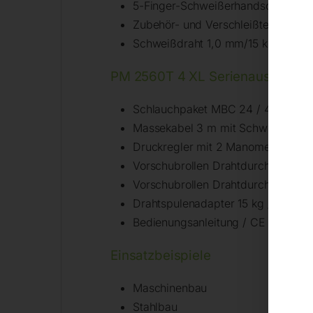
5-Finger-Schweißerhandschuhe W
Zubehör- und Verschleißteilese
Schweißdraht 1,0 mm/15 kg (1.512
PM 2560T 4 XL Serienausstattu
Schlauchpaket MBC 24 / 4 m
Massekabel 3 m mit Schweißkabel
Druckregler mit 2 Manometer Ø 6
Vorschubrollen Drahtdurchmesser 
Vorschubrollen Drahtdurchmesser 1
Drahtspulenadapter 15 kg / 300 m
Bedienungsanleitung / CE
Einsatzbeispiele
Maschinenbau
Stahlbau