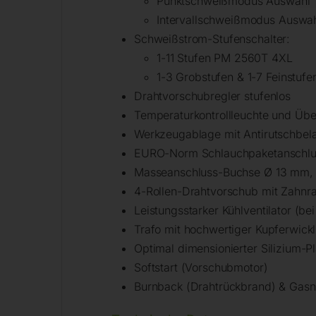
Punktschweißmodus Auswahl
Intervallschweißmodus Auswa
Schweißstrom-Stufenschalter:
1-11 Stufen PM 2560T 4XL
1-3 Grobstufen & 1-7 Feinstu
Drahtvorschubregler stufenlos
Temperaturkontrollleuchte und Übe
Werkzeugablage mit Antirutschbel
EURO-Norm Schlauchpaketanschlu
Masseanschluss-Buchse Ø 13 mm,
4-Rollen-Drahtvorschub mit Zahnra
Leistungsstarker Kühlventilator (b
Trafo mit hochwertiger Kupferwickl
Optimal dimensionierter Silizium-P
Softstart (Vorschubmotor)
Burnback (Drahtrückbrand) & Gasnac