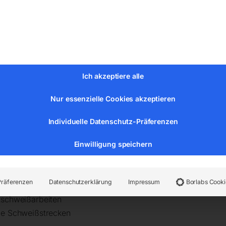
Ich akzeptiere alle
Nur essenzielle Cookies akzeptieren
Individuelle Datenschutz-Präferenzen
Einwilligung speichern
äge Anordnung
Präferenzen
Datenschutzerklärung
Impressum
Borlabs Cooki
tschweißarbeiten
ge Schweißstrecken