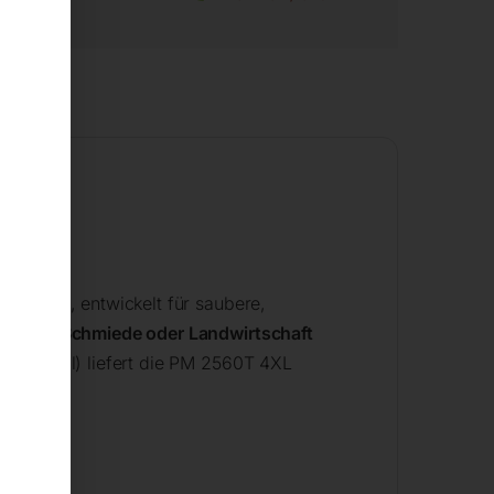
itung
0 V / 3~
, entwickelt für saubere,
sserei, Schmiede oder Landwirtschaft
Intervall) liefert die PM 2560T 4XL