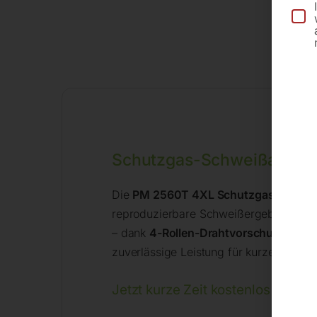
Besc
Schutzgas-Schweißanlag
Die
PM 2560T 4XL Schutzgas-Schwei
reproduzierbare Schweißergebnisse im 
– dank
4-Rollen-Drahtvorschub, 11 Sch
zuverlässige Leistung für kurze Heftpu
Jetzt kurze Zeit kostenlos inklusi