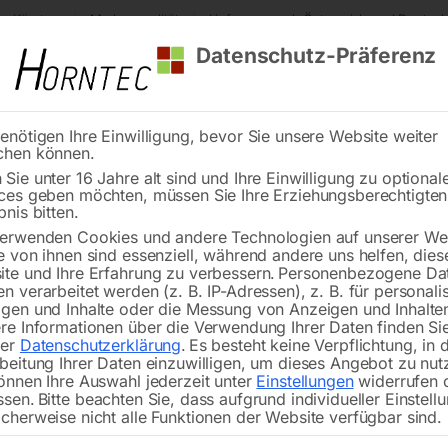
s Kärnten
Markenqualität
Lieferung nach Österreich und Deutsch
Datenschutz-Präferenz
enötigen Ihre Einwilligung, bevor Sie unsere Website weiter
chen können.
Reinigung
Schweißen
Stadtmobiliar
Stein
Sie unter 16 Jahre alt sind und Ihre Einwilligung zu optional
ces geben möchten, müssen Sie Ihre Erziehungsberechtigte
e
Schutzgas-Schweißanlage PM 2560T 4XL
bnis bitten.
erwenden Cookies und andere Technologien auf unserer Web
🔍
e von ihnen sind essenziell, während andere uns helfen, dies
te und Ihre Erfahrung zu verbessern.
Personenbezogene Da
n verarbeitet werden (z. B. IP-Adressen), z. B. für personalis
gen und Inhalte oder die Messung von Anzeigen und Inhalte
re Informationen über die Verwendung Ihrer Daten finden Sie
rer
Datenschutzerklärung
.
Es besteht keine Verpflichtung, in 
Schutzgas-S
beitung Ihrer Daten einzuwilligen, um dieses Angebot zu nut
önnen Ihre Auswahl jederzeit unter
Einstellungen
widerrufen 
ssen.
Bitte beachten Sie, dass aufgrund individueller Einstell
cherweise nicht alle Funktionen der Website verfügbar sind.
HINWEIS: Unter Umständen ist eine 