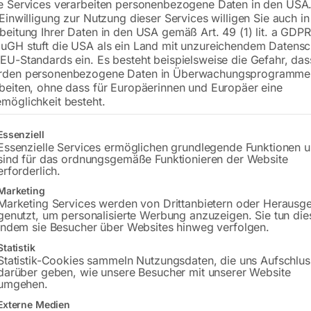
e Services verarbeiten personenbezogene Daten in den USA.
 Einwilligung zur Nutzung dieser Services willigen Sie auch in
beitung Ihrer Daten in den USA gemäß Art. 49 (1) lit. a GDPR
uGH stuft die USA als ein Land mit unzureichendem Datensc
€
2.130,00
€
2.520,00
EU-Standards ein. Es besteht beispielsweise die Gefahr, da
rden personenbezogene Daten in Überwachungsprogramme
inkl. MwSt.
Kostenloser Versand
beiten, ohne dass für Europäerinnen und Europäer eine
Lieferzeit:
ca. 2 - 3 Tage
möglichkeit besteht.
Versandkosten Standard (Österreich):
€
gt eine Liste der Service-Gruppen, für die eine Einwilligung erteilt w
Essenziell
Bitte beachten Sie: Die Versandkosten g
Essenzielle Services ermöglichen grundlegende Funktionen 
sind für das ordnungsgemäße Funktionieren der Website
erforderlich.
In den 
Marketing
Marketing Services werden von Drittanbietern oder Herausg
genutzt, um personalisierte Werbung anzuzeigen. Sie tun die
indem sie Besucher über Websites hinweg verfolgen.
Sie haben Frag
Statistik
Statistik-Cookies sammeln Nutzungsdaten, die uns Aufschlus
darüber geben, wie unsere Besucher mit unserer Website
Gerne hel
umgehen.
Externe Medien
Anfrageformular