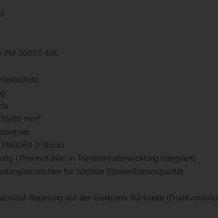
hl
fen PM 3060T 4XL
rlastschutz
ag
ss
 35/50 mm²
dantrieb
ei PM3060 2 Stück)
ung (Thermofühler in Transformatorwicklung integriert)
lattengleichrichter für höchste Schweißstromqualität
hlauf-Regelung auf der Elektronik Rückseite (Drahtvorschubs