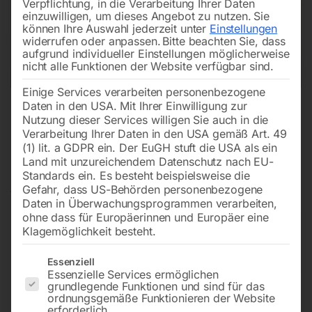
Verpflichtung, in die Verarbeitung Ihrer Daten
einzuwilligen, um dieses Angebot zu nutzen.
Sie
können Ihre Auswahl jederzeit unter
Einstellungen
widerrufen oder anpassen.
Bitte beachten Sie, dass
aufgrund individueller Einstellungen möglicherweise
nicht alle Funktionen der Website verfügbar sind.
Einige Services verarbeiten personenbezogene
Daten in den USA. Mit Ihrer Einwilligung zur
Nutzung dieser Services willigen Sie auch in die
Verarbeitung Ihrer Daten in den USA gemäß Art. 49
(1) lit. a GDPR ein. Der EuGH stuft die USA als ein
Land mit unzureichendem Datenschutz nach EU-
Standards ein. Es besteht beispielsweise die
Gefahr, dass US-Behörden personenbezogene
Daten in Überwachungsprogrammen verarbeiten,
ohne dass für Europäerinnen und Europäer eine
Klagemöglichkeit besteht.
Es folgt eine Liste der Service-Gruppen, für die eine Einwilligun
Essenziell
Essenzielle Services ermöglichen
grundlegende Funktionen und sind für das
Sägeblatt HSS / DMo5
ordnungsgemäße Funktionieren der Website
erforderlich.