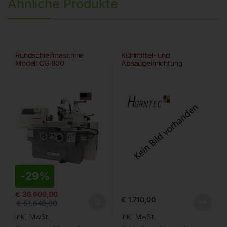
Ähnliche Produkte
Rundschleifmaschine
Kühlmittel- und
Modell CG 800
Absaugeinrichtung
-
29%
€
36.600,00
€
1.710,00
€
51.648,00
inkl. MwSt.
inkl. MwSt.