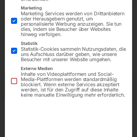
Marketing
Marketing Services werden von Drittanbietern
oder Herausgebern genutzt, um
HSS 315×2,5x32mm, T 4 / 240 Zähne
personalisierte Werbung anzuzeigen. Sie tun
dies, indem sie Besucher über Websites
hinweg verfolgen.
Statistik
€
192,00
Statistik-Cookies sammeln Nutzungsdaten, die
uns Aufschluss darüber geben, wie unsere
inkl. MwSt.
zzgl.
Versandkosten
Besucher mit unserer Website umgehen.
Lieferzeit:
ca. 2 - 3 Tage
Externe Medien
Inhalte von Videoplattformen und Social-
Media-Plattformen werden standardmäßig
Versandkosten Standard (Österreich):
€
10,00
blockiert. Wenn externe Services akzeptiert
Bitte beachten Sie: Die Versandkosten gelten für Österreich.
werden, ist für den Zugriff auf diese Inhalte
Andere Länder können abweichen.
keine manuelle Einwilligung mehr erforderlich.
In den Warenkorb