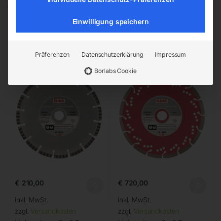
Einwilligung speichern
Diamantscheibe 400 mm
Diamantscheibe 450 mm
Präferenzen
Datenschutzerklärung
Impressum
Borlabs Cookie
€
210,00
€
720,00
inkl. MwSt.
inkl. MwSt.
zzgl.
Versandkosten
zzgl.
Versandkosten