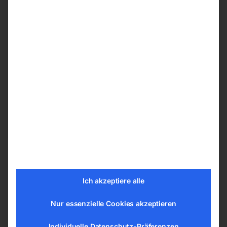
Produktsicherheit
Herstellerinformationen
ELMAG Entwicklungs und Handels GmbH
Hannesgrub Nord 19
4911 Ried/Tumeltsham
office@elmag.at
Österreich
Ich akzeptiere alle
Nur essenzielle Cookies akzeptieren
Ähnliche Produkte
Individuelle Datenschutz-Präferenzen