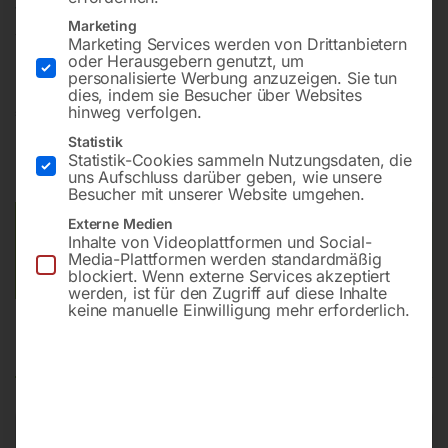
Verbindung mit Flaschenrüttler Art.Nr. 63120
Marketing
verwendbar)
Marketing Services werden von Drittanbietern
oder Herausgebern genutzt, um
personalisierte Werbung anzuzeigen. Sie tun
dies, indem sie Besucher über Websites
€
360,00
hinweg verfolgen.
Statistik
inkl. MwSt.
zzgl.
Versandkosten
Statistik-Cookies sammeln Nutzungsdaten, die
uns Aufschluss darüber geben, wie unsere
Lieferzeit:
Auf Nachfrage
Besucher mit unserer Website umgehen.
Externe Medien
Versandkosten Standard (Österreich):
€
10,00
Inhalte von Videoplattformen und Social-
Bitte beachten Sie: Die Versandkosten gelten für Österreich.
Media-Plattformen werden standardmäßig
Andere Länder können abweichen.
blockiert. Wenn externe Services akzeptiert
werden, ist für den Zugriff auf diese Inhalte
keine manuelle Einwilligung mehr erforderlich.
Produktsicherheit