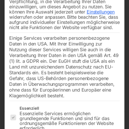
Verpflichtung, in die Verarbeitung Ihrer Daten
einzuwilligen, um dieses Angebot zu nutzen.
Sie
können Ihre Auswahl jederzeit unter
Einstellungen
widerrufen oder anpassen.
Bitte beachten Sie, dass
aufgrund individueller Einstellungen möglicherweise
nicht alle Funktionen der Website verfügbar sind.
Einige Services verarbeiten personenbezogene
Daten in den USA. Mit Ihrer Einwilligung zur
Nutzung dieser Services willigen Sie auch in die
Verarbeitung Ihrer Daten in den USA gemäß Art. 49
(1) lit. a GDPR ein. Der EuGH stuft die USA als ein
Land mit unzureichendem Datenschutz nach EU-
Standards ein. Es besteht beispielsweise die
Gefahr, dass US-Behörden personenbezogene
Daten in Überwachungsprogrammen verarbeiten,
Rüttelflasche Schlauchlänge 2 m
ohne dass für Europäerinnen und Europäer eine
Klagemöglichkeit besteht.
Nicht vorrätig
Verfügbarkeit:
Es folgt eine Liste der Service-Gruppen, für die eine Einwilligun
Essenziell
Essenzielle Services ermöglichen
grundlegende Funktionen und sind für das
ordnungsgemäße Funktionieren der Website
Ø 38 mm, Kopflänge 455 mm, Gewicht 8 kg (nur in
erforderlich.