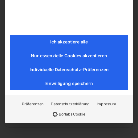
Details
Für Mini-Guide und Easy-Guide
Dosierte Wasserkühlung direkt am
Bohrwerkzeug, deutlich längere
Lebensdauer
Ich akzeptiere alle
Füllmenge 1,1 l
Rascher Druckaufbau mittels Pumpknopf
Nur essenzielle Cookies akzeptieren
Inklusive Druckschlauch und Anschluss für
Individuelle Datenschutz-Präferenzen
Mini-Guideoder Easy-Guide
Einwilligung speichern
EAN:
9004853617270
Artikelnummer:
61727
Präferenzen
Datenschutzerklärung
Impressum
Kategorien:
Steintrenntechnik
,
Diamant-
Borlabs Cookie
Trennscheiben