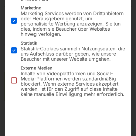
Marketing
Marketing Services werden von Drittanbietern
oder Herausgebern genutzt, um
Mini- u. Easy-Guide passend
personalisierte Werbung anzuzeigen. Sie tun
dies, indem sie Besucher über Websites
hinweg verfolgen.
Statistik
€
7,80
Statistik-Cookies sammeln Nutzungsdaten, die
uns Aufschluss darüber geben, wie unsere
inkl. MwSt.
zzgl.
Versandkosten
Besucher mit unserer Website umgehen.
Lieferzeit:
ca. 2 - 3 Tage
Externe Medien
Inhalte von Videoplattformen und Social-
Media-Plattformen werden standardmäßig
Versandkosten Standard (Österreich):
€
10,00
blockiert. Wenn externe Services akzeptiert
Bitte beachten Sie: Die Versandkosten gelten für Österreich.
werden, ist für den Zugriff auf diese Inhalte
Andere Länder können abweichen.
keine manuelle Einwilligung mehr erforderlich.
In den Warenkorb