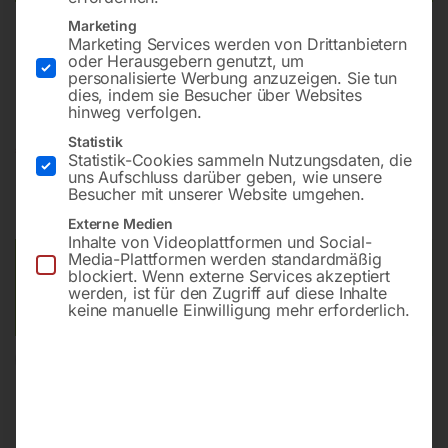
Marketing
Marketing Services werden von Drittanbietern
Zum Schleifen von rundem und ellipsenförmigem
oder Herausgebern genutzt, um
Material
personalisierte Werbung anzuzeigen. Sie tun
dies, indem sie Besucher über Websites
hinweg verfolgen.
Statistik
€
13.800,00
€
16.020,00
Statistik-Cookies sammeln Nutzungsdaten, die
uns Aufschluss darüber geben, wie unsere
inkl. MwSt.
zzgl.
Versandkosten
Besucher mit unserer Website umgehen.
Lieferzeit:
ca. 5 - 10 Werktage
Externe Medien
Inhalte von Videoplattformen und Social-
Media-Plattformen werden standardmäßig
Versandkosten Standard (Österreich):
€
40,00
blockiert. Wenn externe Services akzeptiert
Bitte beachten Sie: Die Versandkosten gelten für Österreich.
werden, ist für den Zugriff auf diese Inhalte
keine manuelle Einwilligung mehr erforderlich.
Andere Länder können abweichen.
In den Warenkorb