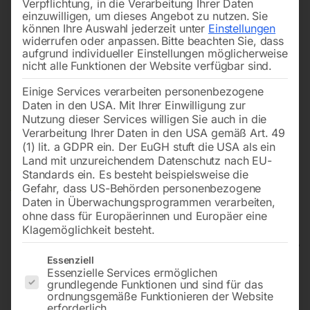
Verpflichtung, in die Verarbeitung Ihrer Daten
einzuwilligen, um dieses Angebot zu nutzen.
Sie
können Ihre Auswahl jederzeit unter
Einstellungen
widerrufen oder anpassen.
Bitte beachten Sie, dass
aufgrund individueller Einstellungen möglicherweise
nicht alle Funktionen der Website verfügbar sind.
Einige Services verarbeiten personenbezogene
Daten in den USA. Mit Ihrer Einwilligung zur
Nutzung dieser Services willigen Sie auch in die
Verarbeitung Ihrer Daten in den USA gemäß Art. 49
(1) lit. a GDPR ein. Der EuGH stuft die USA als ein
Land mit unzureichendem Datenschutz nach EU-
Standards ein. Es besteht beispielsweise die
Gefahr, dass US-Behörden personenbezogene
Daten in Überwachungsprogrammen verarbeiten,
ohne dass für Europäerinnen und Europäer eine
Klagemöglichkeit besteht.
Es folgt eine Liste der Service-Gruppen, für die eine Einwilligun
Essenziell
Essenzielle Services ermöglichen
Rohrschleifmaschine RSM 114
grundlegende Funktionen und sind für das
ordnungsgemäße Funktionieren der Website
erforderlich.