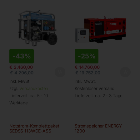
-
43%
-
25%
€
2.460,00
€
14.760,00
€
4.296,00
€
19.752,00
inkl. MwSt.
inkl. MwSt.
zzgl.
Versandkosten
Kostenloser Versand
Lieferzeit:
ca. 5 - 10
Lieferzeit:
ca. 2 - 3 Tage
Werktage
Notstrom-Komplettpaket
Stromspeicher ENERGY
SEDSS 113WDE-ASS
1200