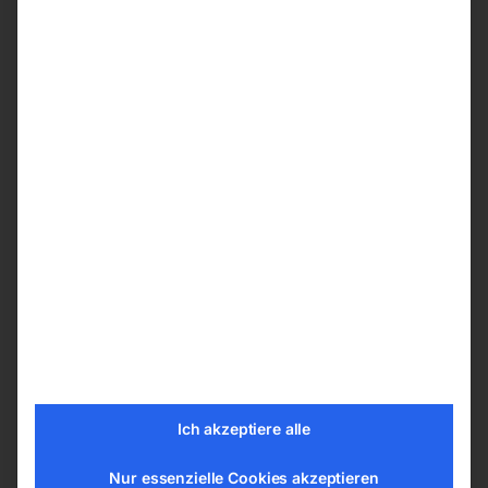
Vorschub und Schleifbandgeschwindigkeit
stufenlos einstellbar
Gleichmäßiges Entgraten, Säubern oder
Polieren von Rohren
Zwei entgegengesetzt laufende
Schleifbänder auf rotierendem Kopf, das
Verdrehen des Werkstücks entfällt
Vorschubeinheit mit Kautschukrollen sorgt
für die sichere Beförderung des Werkstücks
Profil wird einfach mittels Handrad in
Vorschubeinheit gespannt
Anschlussstutzen für Absaugung
Einfacher Schleifbandwechsel
Fußpedal zur Steuerung des
Rotationskopfes
Ich akzeptiere alle
Technische Details
Nur essenzielle Cookies akzeptieren