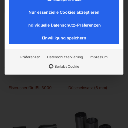
Druckluftzubehör
Nur essenzielle Cookies akzeptieren
Individuelle Datenschutz-Präferenzen
Einwilligung speichern
Ähnliche Produkte
Präferenzen
Datenschutzerklärung
Impressum
Borlabs Cookie
Eiscrusher für IBL 3000
Düseneinsatz (6 mm)