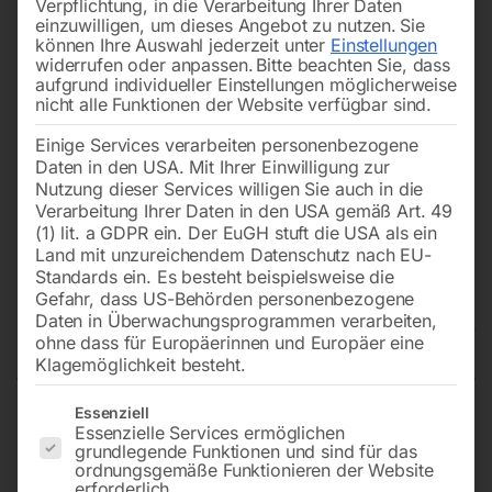
Verpflichtung, in die Verarbeitung Ihrer Daten
einzuwilligen, um dieses Angebot zu nutzen.
Sie
können Ihre Auswahl jederzeit unter
Einstellungen
widerrufen oder anpassen.
Bitte beachten Sie, dass
aufgrund individueller Einstellungen möglicherweise
nicht alle Funktionen der Website verfügbar sind.
Einige Services verarbeiten personenbezogene
Daten in den USA. Mit Ihrer Einwilligung zur
Nutzung dieser Services willigen Sie auch in die
Verarbeitung Ihrer Daten in den USA gemäß Art. 49
(1) lit. a GDPR ein. Der EuGH stuft die USA als ein
Land mit unzureichendem Datenschutz nach EU-
Standards ein. Es besteht beispielsweise die
Gefahr, dass US-Behörden personenbezogene
Daten in Überwachungsprogrammen verarbeiten,
Reifendruckprüfer
ohne dass für Europäerinnen und Europäer eine
Klagemöglichkeit besteht.
Es folgt eine Liste der Service-Gruppen, für die eine Einwilligun
Essenziell
Essenzielle Services ermöglichen
RDP-digital, bis 7 bar
grundlegende Funktionen und sind für das
ordnungsgemäße Funktionieren der Website
erforderlich.