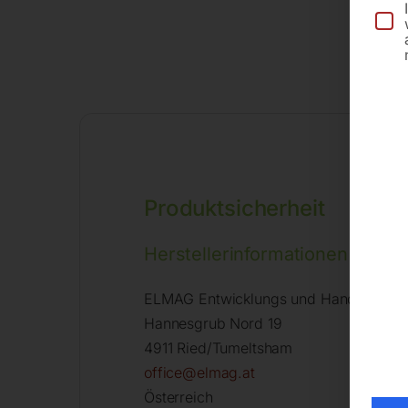
Produktsicherheit
Herstellerinformationen
ELMAG Entwicklungs und Handels Gm
Hannesgrub Nord 19
4911 Ried/Tumeltsham
office@elmag.at
Österreich