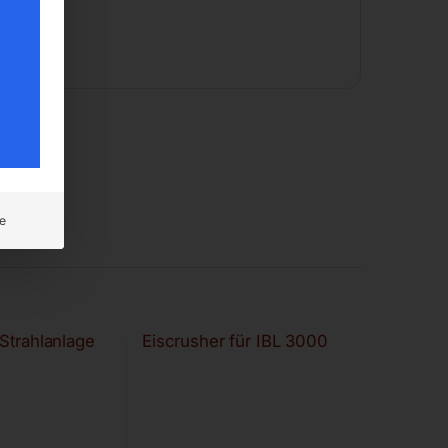
e
Strahlanlage
Eiscrusher für IBL 3000