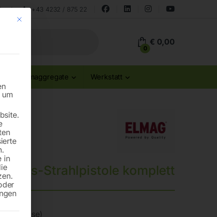
land
+43 4232 / 875 22
Mit diesem Button wird der Dialog geschlossen. Seine Funktionalität ist id
€
0,00
0
Stromaggregate
Werkstatt
en
n um
site.
e
ten
ierte
n.
 in
die
keneis-Strahlpistole komplett
zen.
oder
ungen
r(ohne Düse)