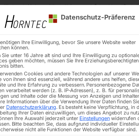
s Kärnten
Markenqualität
Lieferung nach Österreich und Deutsch
Datenschutz-Präferenz
enötigen Ihre Einwilligung, bevor Sie unsere Website weiter
chen können.
Reinigung
Schweißen
Stadtmobiliar
Stein
Sie unter 16 Jahre alt sind und Ihre Einwilligung zu optional
ces geben möchten, müssen Sie Ihre Erziehungsberechtigte
rockeneis-Strahlpistole komplett
bnis bitten.
erwenden Cookies und andere Technologien auf unserer Web
🔍
e von ihnen sind essenziell, während andere uns helfen, dies
te und Ihre Erfahrung zu verbessern.
Personenbezogene Da
n verarbeitet werden (z. B. IP-Adressen), z. B. für personalis
gen und Inhalte oder die Messung von Anzeigen und Inhalte
re Informationen über die Verwendung Ihrer Daten finden Sie
rer
Datenschutzerklärung
.
Es besteht keine Verpflichtung, in 
Troc
beitung Ihrer Daten einzuwilligen, um dieses Angebot zu nut
önnen Ihre Auswahl jederzeit unter
Einstellungen
widerrufen 
ssen.
Bitte beachten Sie, dass aufgrund individueller Einstell
cherweise nicht alle Funktionen der Website verfügbar sind.
für IBL 3000, inkl. Amphenol-Stecke