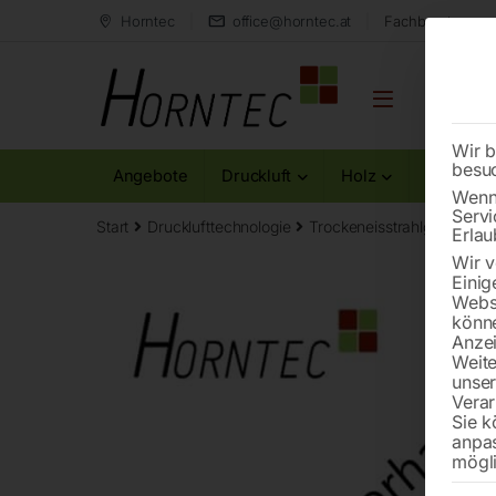
Horntec
office@horntec.at
Fachberatung au
Wir b
besu
Angebote
Druckluft
Holz
Metall
Wenn 
Servi
Start
Drucklufttechnologie
Trockeneisstrahlgeräte
T
Erlau
Wir v
Einig
Websi
könne
Anzei
Weite
unse
Verar
Sie k
anpa
mögli