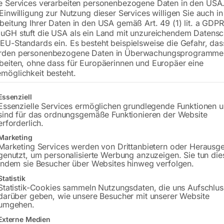
e Services verarbeiten personenbezogene Daten in den USA.
 Einwilligung zur Nutzung dieser Services willigen Sie auch in
beitung Ihrer Daten in den USA gemäß Art. 49 (1) lit. a GDPR
uGH stuft die USA als ein Land mit unzureichendem Datensc
€
1.500,00
EU-Standards ein. Es besteht beispielsweise die Gefahr, da
rden personenbezogene Daten in Überwachungsprogramme
inkl. MwSt.
Kostenloser Versand
beiten, ohne dass für Europäerinnen und Europäer eine
Lieferzeit:
ca. 2 - 3 Tage
möglichkeit besteht.
Versandkosten Standard (Österreich):
€
gt eine Liste der Service-Gruppen, für die eine Einwilligung erteilt w
Essenziell
Bitte beachten Sie: Die Versandkosten g
Essenzielle Services ermöglichen grundlegende Funktionen 
sind für das ordnungsgemäße Funktionieren der Website
erforderlich.
In den 
Marketing
Marketing Services werden von Drittanbietern oder Herausg
genutzt, um personalisierte Werbung anzuzeigen. Sie tun die
indem sie Besucher über Websites hinweg verfolgen.
Sie haben Frag
Statistik
Statistik-Cookies sammeln Nutzungsdaten, die uns Aufschlus
darüber geben, wie unsere Besucher mit unserer Website
Gerne hel
umgehen.
Externe Medien
Anfrageformular