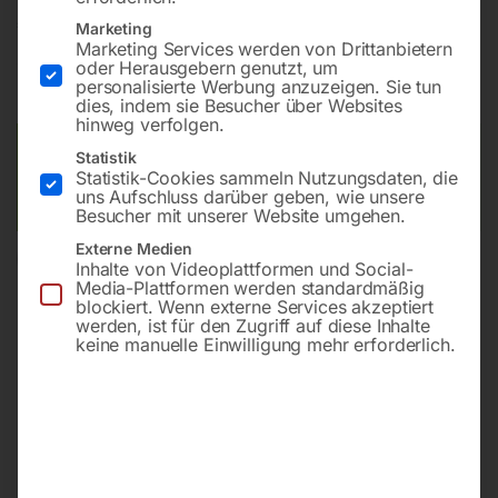
€
480,00
Marketing
Marketing Services werden von Drittanbietern
oder Herausgebern genutzt, um
inkl. MwSt.
zzgl.
Versandkosten
personalisierte Werbung anzuzeigen. Sie tun
Lieferzeit:
ca. 2 - 3 Tage
dies, indem sie Besucher über Websites
hinweg verfolgen.
Versandkosten Standard (Österreich):
€
10,00
Statistik
Statistik-Cookies sammeln Nutzungsdaten, die
Bitte beachten Sie: Die Versandkosten gelten für Österreich.
uns Aufschluss darüber geben, wie unsere
Andere Länder können abweichen.
Besucher mit unserer Website umgehen.
Externe Medien
In den Warenkorb
Inhalte von Videoplattformen und Social-
Media-Plattformen werden standardmäßig
blockiert. Wenn externe Services akzeptiert
werden, ist für den Zugriff auf diese Inhalte
keine manuelle Einwilligung mehr erforderlich.
Sie haben Fragen zu diesem
Artikel?
Gerne helfen wir Ihnen weiter.
Anfrageformular