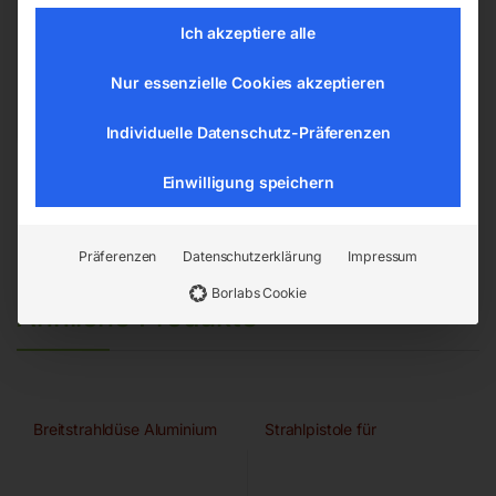
Ich akzeptiere alle
EAN:
9004853216138
Artikelnummer:
21613
Nur essenzielle Cookies akzeptieren
Kategorien:
Drucklufttechnologie
,
Trockeneisstrahlgeräte
Individuelle Datenschutz-Präferenzen
Einwilligung speichern
Präferenzen
Datenschutzerklärung
Impressum
Borlabs Cookie
Ähnliche Produkte
Breitstrahldüse Aluminium
Strahlpistole für