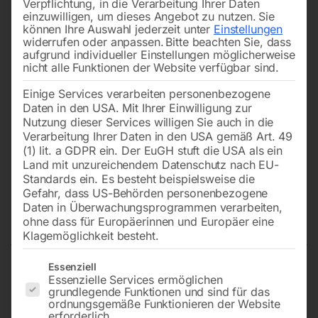
Verpflichtung, in die Verarbeitung Ihrer Daten
einzuwilligen, um dieses Angebot zu nutzen.
Sie
können Ihre Auswahl jederzeit unter
Einstellungen
widerrufen oder anpassen.
Bitte beachten Sie, dass
aufgrund individueller Einstellungen möglicherweise
nicht alle Funktionen der Website verfügbar sind.
Einige Services verarbeiten personenbezogene
Daten in den USA. Mit Ihrer Einwilligung zur
Nutzung dieser Services willigen Sie auch in die
Verarbeitung Ihrer Daten in den USA gemäß Art. 49
(1) lit. a GDPR ein. Der EuGH stuft die USA als ein
Land mit unzureichendem Datenschutz nach EU-
Standards ein. Es besteht beispielsweise die
Gefahr, dass US-Behörden personenbezogene
Daten in Überwachungsprogrammen verarbeiten,
Eiscrusher für ELMAG DRY-ICE 2
ohne dass für Europäerinnen und Europäer eine
Klagemöglichkeit besteht.
Es folgt eine Liste der Service-Gruppen, für die eine Einwilligun
Essenziell
Essenzielle Services ermöglichen
(reduziert 3mm auf 1-2 mm)
grundlegende Funktionen und sind für das
ordnungsgemäße Funktionieren der Website
erforderlich.