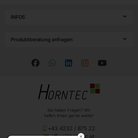
INFOS
Produktberatung anfragen
Sie haben Fragen? Wir
helfen Ihnen gerne weiter!
+43 4232 / 875 22
office@horntec.at