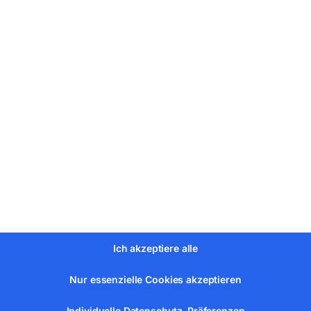
nittlinienlaser als Zubehör erhältlich
lattschutz 60 mm
Ich akzeptiere alle
Nur essenzielle Cookies akzeptieren
Individuelle Datenschutz-Präferenzen