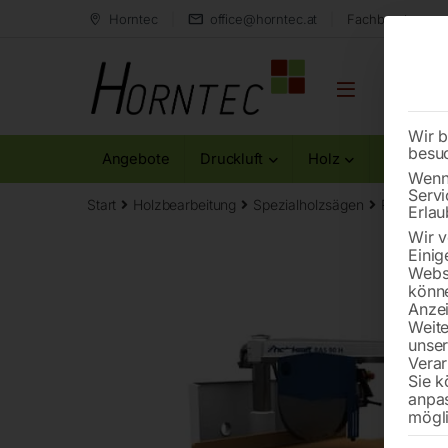
Horntec
office@horntec.at
Fachberatung au
Wir b
besu
Angebote
Druckluft
Holz
Metall
Wenn 
Servi
Start
Holzbearbeitung
Spezialholzsägen
Radialarm
Erlau
Wir v
Einig
Websi
könne
Anzei
Weite
unse
Verar
Sie k
anpa
mögli