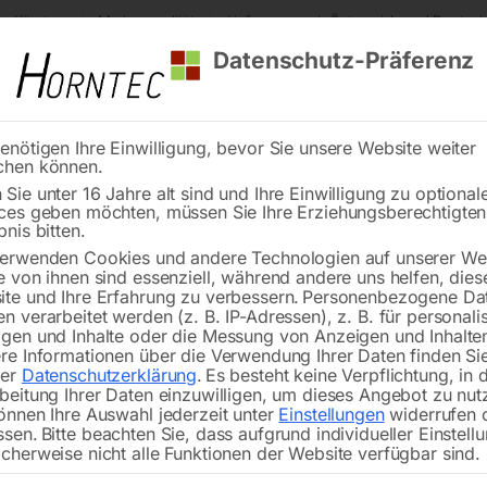
s Kärnten
Markenqualität
Lieferung nach Österreich und Deutsch
Datenschutz-Präferenz
enötigen Ihre Einwilligung, bevor Sie unsere Website weiter
chen können.
Reinigung
Schweißen
Stadtmobiliar
Stein
Sie unter 16 Jahre alt sind und Ihre Einwilligung zu optional
ces geben möchten, müssen Sie Ihre Erziehungsberechtigte
säge RAS 90 H
bnis bitten.
erwenden Cookies und andere Technologien auf unserer Web
🔍
e von ihnen sind essenziell, während andere uns helfen, dies
te und Ihre Erfahrung zu verbessern.
Personenbezogene Da
n verarbeitet werden (z. B. IP-Adressen), z. B. für personalis
gen und Inhalte oder die Messung von Anzeigen und Inhalte
re Informationen über die Verwendung Ihrer Daten finden Sie
rer
Datenschutzerklärung
.
Es besteht keine Verpflichtung, in 
beitung Ihrer Daten einzuwilligen, um dieses Angebot zu nut
Zum Ablängen und Besäumen von Di
önnen Ihre Auswahl jederzeit unter
Einstellungen
widerrufen 
ssen.
Bitte beachten Sie, dass aufgrund individueller Einstell
cherweise nicht alle Funktionen der Website verfügbar sind.