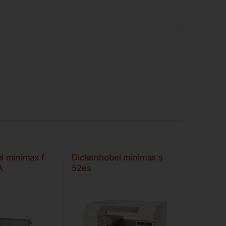
l minimax f
Dickenhobel minimax s
A
52es