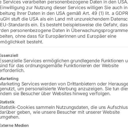
€
9.810,00
e Services verarbeiten personenbezogene Daten in den USA.
 Einwilligung zur Nutzung dieser Services willigen Sie auch in
beitung Ihrer Daten in den USA gemäß Art. 49 (1) lit. a GDPR
inkl. MwSt.
zzgl.
Versandkosten
uGH stuft die USA als ein Land mit unzureichendem Datensc
Lieferzeit:
Auf Nachfrage
EU-Standards ein. Es besteht beispielsweise die Gefahr, da
rden personenbezogene Daten in Überwachungsprogramme
Versandkosten Standard (Österreich):
€
beiten, ohne dass für Europäerinnen und Europäer eine
Bitte beachten Sie: Die Versandkosten g
möglichkeit besteht.
gt eine Liste der Service-Gruppen, für die eine Einwilligung erteilt w
Essenziell
In den 
Essenzielle Services ermöglichen grundlegende Funktionen 
sind für das ordnungsgemäße Funktionieren der Website
erforderlich.
Marketing
Sie haben Frag
Marketing Services werden von Drittanbietern oder Herausg
genutzt, um personalisierte Werbung anzuzeigen. Sie tun die
indem sie Besucher über Websites hinweg verfolgen.
Gerne hel
Statistik
Statistik-Cookies sammeln Nutzungsdaten, die uns Aufschlus
Anfrageformular
darüber geben, wie unsere Besucher mit unserer Website
umgehen.
Externe Medien