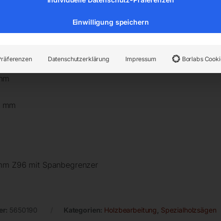
Einwilligung speichern
mm
 mm
Präferenzen
Datenschutzerklärung
Impressum
Borlabs Cooki
 mm
0 mm
 mm Z96 mit Spanbegrenzer
er:
5650190
Kategorien:
Holzbearbeitung
,
Spezialholzsägen