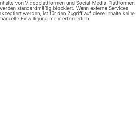
Inhalte von Videoplattformen und Social-Media-Plattformen
werden standardmäßig blockiert. Wenn externe Services
akzeptiert werden, ist für den Zugriff auf diese Inhalte keine
hreibung
Produktsicherheit
Bedienungsanle
manuelle Einwilligung mehr erforderlich.
spielsweise in Zimmereien, beim Küchenbau oder für Palettenh
 einsetzbar für Holz, Kunststoff oder Aluminium
chmesser von 565mm und Spanbegrenzer
pelgehrungsschnitten oder Ablängen
n mit austauschbaren Vierkantführungen
kstellfeder
ad schwenkbar
quem über Handrad an der Tischunterseite