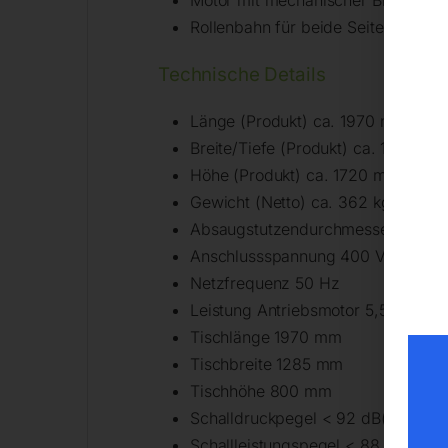
Rollenbahn für beide Seiten und Sch
Technische Details
Länge (Produkt) ca. 1970 mm
Breite/Tiefe (Produkt) ca. 1740 mm
Höhe (Produkt) ca. 1720 mm
Gewicht (Netto) ca. 362 kg
Absaugstutzendurchmesser Sägeb
Anschlussspannung 400 V
Netzfrequenz 50 Hz
Leistung Antriebsmotor 5,5 kW
Tischlänge 1970 mm
Tischbreite 1285 mm
Tischhöhe 800 mm
Schalldruckpegel < 92 dB(A)
Schallleistungspegel < 88 dB(A)