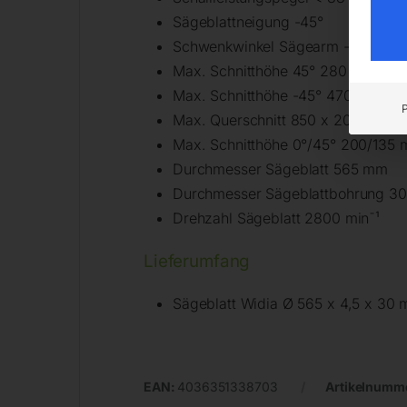
Sägeblattneigung -45°
Schwenkwinkel Sägearm -45 – 45°
Max. Schnitthöhe 45° 280 x 200 
Max. Schnitthöhe -45° 470 x 200
Max. Querschnitt 850 x 20 mm
Max. Schnitthöhe 0°/45° 200/135
Durchmesser Sägeblatt 565 mm
Durchmesser Sägeblattbohrung 3
Drehzahl Sägeblatt 2800 min¯¹
Lieferumfang
Sägeblatt Widia Ø 565 x 4,5 x 30
EAN:
4036351338703
Artikelnumm