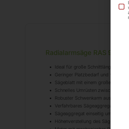
Besc
Radialarmsäge RAS 90 H
Ideal für große Schnittlängen, bei
Geringer Platzbedarf und vielseitig
Sägeblatt mit einem großem Dur
Schnelles Umrüsten zwischen Dop
Robuster Schwenkarm aus Gusseise
Verfahrbares Sägeaggregat mit Rüc
Sägeaggregat einseitig um 45 Gr
Höhenverstellung des Sägearms be
Motor mit mechanischer Bremse