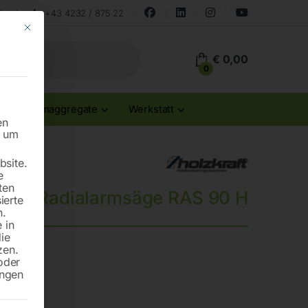
land
+43 4232 / 875 22
Mit diesem Button wird der Dialog geschlossen. Seine Funktionalität ist id
€
0,00
0
Stromaggregate
Werkstatt
en
n um
site.
e
ten
Radialarmsäge RAS 90 H
ierte
n.
 in
die
zen.
elen
oder
ungen