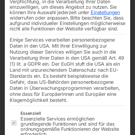
Verpflichtung, in die Verarbeitung Ihrer Daten
einzuwilligen, um dieses Angebot zu nutzen.
Sie
können Ihre Auswahl jederzeit unter
Einstellungen
widerrufen oder anpassen.
Bitte beachten Sie, dass
aufgrund individueller Einstellungen möglicherweise
nicht alle Funktionen der Website verfügbar sind.
Einige Services verarbeiten personenbezogene
Daten in den USA. Mit Ihrer Einwilligung zur
Nutzung dieser Services willigen Sie auch in die
Verarbeitung Ihrer Daten in den USA gemäß Art. 49
(1) lit. a GDPR ein. Der EuGH stuft die USA als ein
Land mit unzureichendem Datenschutz nach EU-
Standards ein. Es besteht beispielsweise die
Gefahr, dass US-Behörden personenbezogene
Daten in Überwachungsprogrammen verarbeiten,
ohne dass für Europäerinnen und Europäer eine
Klagemöglichkeit besteht.
Radialarmsäge RAS 90
Es folgt eine Liste der Service-Gruppen, für die eine Einwilligun
Essenziell
Essenzielle Services ermöglichen
grundlegende Funktionen und sind für das
ordnungsgemäße Funktionieren der Website
erforderlich.