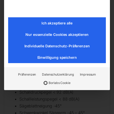
Länge (Produkt) ca. 1970 mm
Breite/Tiefe (Produkt) ca. 1740 mm
Höhe (Produkt) ca. 1720 mm
Ich akzeptiere alle
Gewicht (Netto) ca. 298 kg
Nur essenzielle Cookies akzeptieren
Absaugstutzendurchmesser Sägeblattschutz
60 mm
Individuelle Datenschutz-Präferenzen
Anschlussspannung 400 V
Netzfrequenz 50 Hz
Einwilligung speichern
Leistung Antriebsmotor 3 kW
Tischlänge 1970 mm
Präferenzen
Datenschutzerklärung
Impressum
Tischbreite 1285 mm
Borlabs Cookie
Tischhöhe 800 mm
Schalldruckpegel < 92 dB(A)
Schallleistungspegel < 88 dB(A)
Sägeblattneigung -45°
Schwenkwinkel Sägearm -45 – 45°