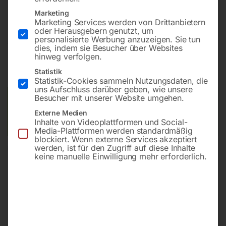
Zum Ablängen und Besäumen von Dielen
Marketing
Marketing Services werden von Drittanbietern
oder Herausgebern genutzt, um
personalisierte Werbung anzuzeigen. Sie tun
€
6.270,00
dies, indem sie Besucher über Websites
hinweg verfolgen.
inkl. MwSt.
zzgl.
Versandkosten
Statistik
Lieferzeit:
Versandbereit in KW 32/2026
Statistik-Cookies sammeln Nutzungsdaten, die
uns Aufschluss darüber geben, wie unsere
Besucher mit unserer Website umgehen.
Versandkosten Standard (Österreich):
€
40,00
Bitte beachten Sie: Die Versandkosten gelten für Österreich.
Externe Medien
Inhalte von Videoplattformen und Social-
Andere Länder können abweichen.
Media-Plattformen werden standardmäßig
blockiert. Wenn externe Services akzeptiert
werden, ist für den Zugriff auf diese Inhalte
In den Warenkorb
keine manuelle Einwilligung mehr erforderlich.
Sie haben Fragen zu diesem
Artikel?
Gerne helfen wir Ihnen weiter.