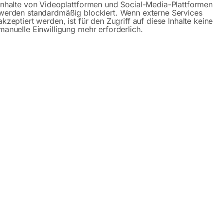
Inhalte von Videoplattformen und Social-Media-Plattformen
werden standardmäßig blockiert. Wenn externe Services
Beschreibung
Produktsicherheit
akzeptiert werden, ist für den Zugriff auf diese Inhalte keine
manuelle Einwilligung mehr erforderlich.
ahrzeugen
uf der Stelle
ohne Bücken
0 kg Tragkraft
higkeit auch in engen Räumlichkeiten