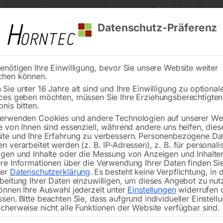
s Kärnten
Markenqualität
Lieferung nach Österreich und Deutsch
Datenschutz-Präferenz
enötigen Ihre Einwilligung, bevor Sie unsere Website weiter
chen können.
Reinigung
Schweißen
Stadtmobiliar
Stein
Sie unter 16 Jahre alt sind und Ihre Einwilligung zu optional
ces geben möchten, müssen Sie Ihre Erziehungsberechtigte
r PV 681
bnis bitten.
erwenden Cookies und andere Technologien auf unserer Web
🔍
e von ihnen sind essenziell, während andere uns helfen, dies
te und Ihre Erfahrung zu verbessern.
Personenbezogene Da
n verarbeitet werden (z. B. IP-Adressen), z. B. für personalis
gen und Inhalte oder die Messung von Anzeigen und Inhalte
re Informationen über die Verwendung Ihrer Daten finden Sie
rer
Datenschutzerklärung
.
Es besteht keine Verpflichtung, in 
beitung Ihrer Daten einzuwilligen, um dieses Angebot zu nut
önnen Ihre Auswahl jederzeit unter
Einstellungen
widerrufen 
Hydraulisches Fahrgestell als Fahrze
ssen.
Bitte beachten Sie, dass aufgrund individueller Einstell
cherweise nicht alle Funktionen der Website verfügbar sind.