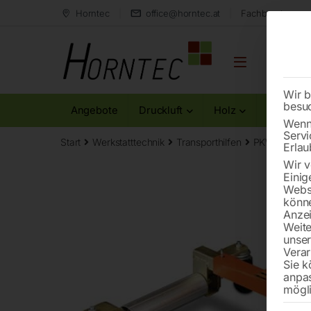
Horntec
office@horntec.at
Fachberatung au
Wir b
besu
Angebote
Druckluft
Holz
Metall
Wenn 
Servi
Start
Werkstatttechnik
Transporthilfen
PKW-Verlege
Erlau
Wir v
Einig
Websi
könne
Anzei
Weite
unse
Verar
Sie k
anpa
mögli