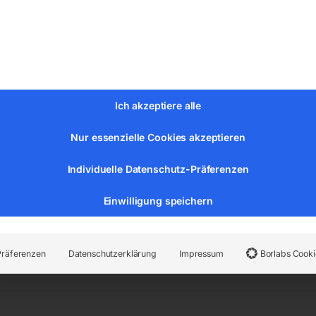
70 mm
Ich akzeptiere alle
e 340 – 620 mm
holme 270 – 550 mm
Nur essenzielle Cookies akzeptieren
nten – oben 36 – 106 mm
Individuelle Datenschutz-Präferenzen
Einwilligung speichern
r:
6201602
Kategorien:
Werkstatttechnik
,
Transporthilfen
Präferenzen
Datenschutzerklärung
Impressum
Borlabs Cooki