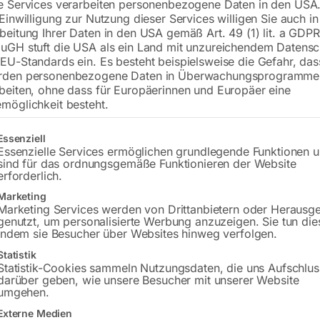
e Services verarbeiten personenbezogene Daten in den USA.
€
180,00
 Einwilligung zur Nutzung dieser Services willigen Sie auch in
beitung Ihrer Daten in den USA gemäß Art. 49 (1) lit. a GDPR
inkl. MwSt.
zzgl.
Versandkosten
uGH stuft die USA als ein Land mit unzureichendem Datensc
Lieferzeit:
Versandbereit in KW 32/2026
EU-Standards ein. Es besteht beispielsweise die Gefahr, da
rden personenbezogene Daten in Überwachungsprogramme
Versandkosten Standard (Österreich):
€
beiten, ohne dass für Europäerinnen und Europäer eine
möglichkeit besteht.
Bitte beachten Sie: Die Versandkosten g
gt eine Liste der Service-Gruppen, für die eine Einwilligung erteilt w
Essenziell
In den 
Essenzielle Services ermöglichen grundlegende Funktionen 
sind für das ordnungsgemäße Funktionieren der Website
erforderlich.
Marketing
Sie haben Frag
Marketing Services werden von Drittanbietern oder Herausg
genutzt, um personalisierte Werbung anzuzeigen. Sie tun die
indem sie Besucher über Websites hinweg verfolgen.
Gerne hel
Statistik
Statistik-Cookies sammeln Nutzungsdaten, die uns Aufschlus
Anfrageformular
darüber geben, wie unsere Besucher mit unserer Website
umgehen.
Externe Medien