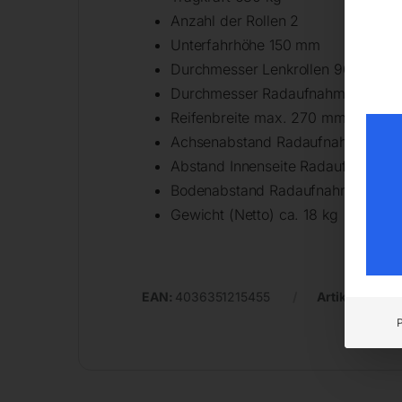
Anzahl der Rollen 2
Unterfahrhöhe 150 mm
Durchmesser Lenkrollen 90 mm
Durchmesser Radaufnahmeholm 
Reifenbreite max. 270 mm
Achsenabstand Radaufnahmeholm
Abstand Innenseite Radaufnahme
Bodenabstand Radaufnahmeholm u
Gewicht (Netto) ca. 18 kg
EAN:
4036351215455
Artikelnumme