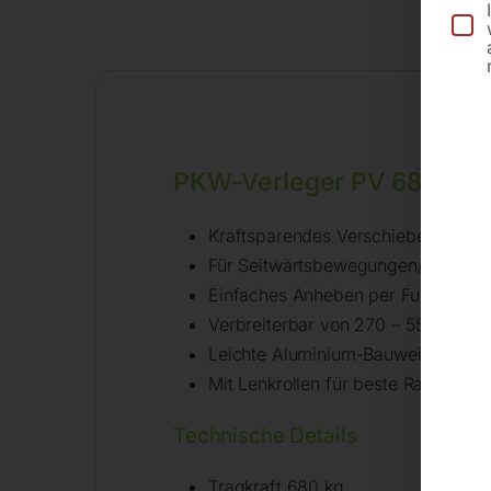
PKW-Verleger PV 681
Kraftsparendes Verschieben von F
Für Seitwärtsbewegungen/ Drehen a
Einfaches Anheben per Fußpedal 
Verbreiterbar von 270 – 550 mm
Leichte Aluminium-Bauweise mit 68
Mit Lenkrollen für beste Rangierfä
Technische Details
Tragkraft 680 kg