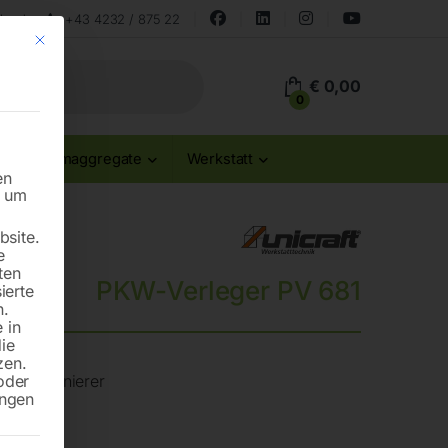
land
+43 4232 / 875 22
Mit diesem Button wird der Dialog geschlossen. Seine Funktionalität ist id
€
0,00
0
Stromaggregate
Werkstatt
en
n um
site.
e
ten
PKW-Verleger PV 681
ierte
n.
 in
die
zen.
oder
ugpositionierer
ungen