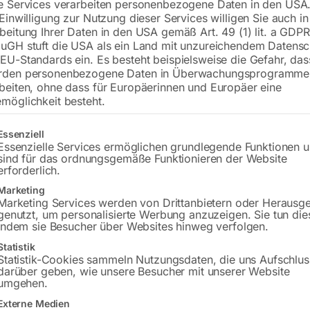
e Services verarbeiten personenbezogene Daten in den USA.
 Einwilligung zur Nutzung dieser Services willigen Sie auch in
inkl. MwSt.
zzgl.
Versandkosten
beitung Ihrer Daten in den USA gemäß Art. 49 (1) lit. a GDPR
Lieferzeit:
ca. 2 - 3 Tage
uGH stuft die USA als ein Land mit unzureichendem Datensc
EU-Standards ein. Es besteht beispielsweise die Gefahr, da
rden personenbezogene Daten in Überwachungsprogramme
Versandkosten Standard (Österreich):
€
beiten, ohne dass für Europäerinnen und Europäer eine
Bitte beachten Sie: Die Versandkosten g
möglichkeit besteht.
In den 
gt eine Liste der Service-Gruppen, für die eine Einwilligung erteilt w
Essenziell
Essenzielle Services ermöglichen grundlegende Funktionen 
sind für das ordnungsgemäße Funktionieren der Website
erforderlich.
Marketing
Sie haben Frag
Marketing Services werden von Drittanbietern oder Herausg
genutzt, um personalisierte Werbung anzuzeigen. Sie tun die
Gerne hel
indem sie Besucher über Websites hinweg verfolgen.
Statistik
Anfrageformular
Statistik-Cookies sammeln Nutzungsdaten, die uns Aufschlus
darüber geben, wie unsere Besucher mit unserer Website
umgehen.
Externe Medien