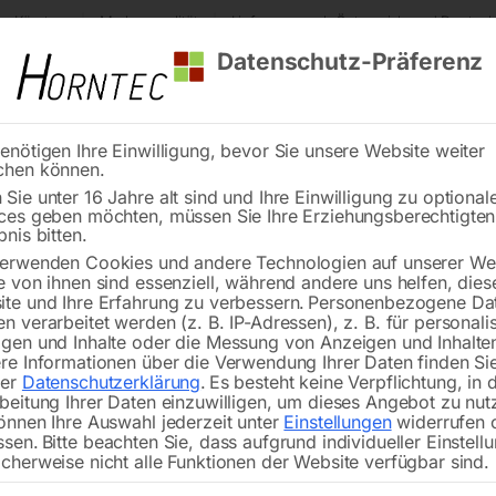
s Kärnten
Markenqualität
Lieferung nach Österreich und Deutsch
Datenschutz-Präferenz
enötigen Ihre Einwilligung, bevor Sie unsere Website weiter
chen können.
Reinigung
Schweißen
Stadtmobiliar
Stein
Sie unter 16 Jahre alt sind und Ihre Einwilligung zu optional
ces geben möchten, müssen Sie Ihre Erziehungsberechtigte
emperaturfühler (Nr. 18) für EUROHEAT DE 15000
bnis bitten.
erwenden Cookies und andere Technologien auf unserer Web
🔍
e von ihnen sind essenziell, während andere uns helfen, dies
te und Ihre Erfahrung zu verbessern.
Personenbezogene Da
n verarbeitet werden (z. B. IP-Adressen), z. B. für personalis
gen und Inhalte oder die Messung von Anzeigen und Inhalte
re Informationen über die Verwendung Ihrer Daten finden Sie
rer
Datenschutzerklärung
.
Es besteht keine Verpflichtung, in 
Temperaturfühler (N
beitung Ihrer Daten einzuwilligen, um dieses Angebot zu nut
önnen Ihre Auswahl jederzeit unter
Einstellungen
widerrufen 
ssen.
Bitte beachten Sie, dass aufgrund individueller Einstell
cherweise nicht alle Funktionen der Website verfügbar sind.
€
15,00