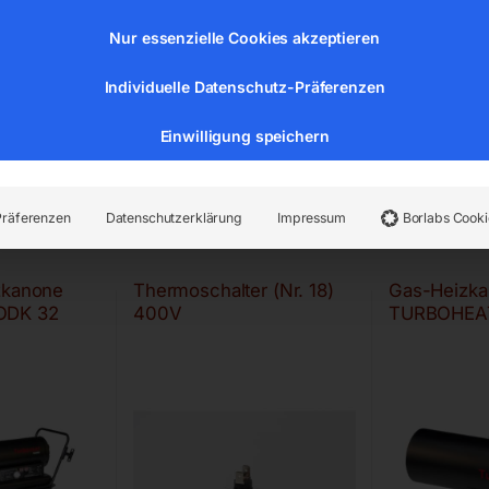
Nur essenzielle Cookies akzeptieren
Individuelle Datenschutz-Präferenzen
Einwilligung speichern
Präferenzen
Datenschutzerklärung
Impressum
Borlabs Cooki
zkanone
Thermoschalter (Nr. 18)
Gas-Heizk
ODK 32
400V
TURBOHEAT