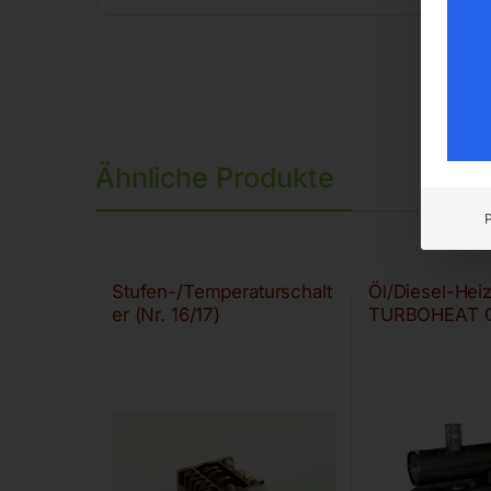
Ähnliche Produkte
Stufen-/Temperaturschalt
Öl/Diesel-Hei
er (Nr. 16/17)
TURBOHEAT 