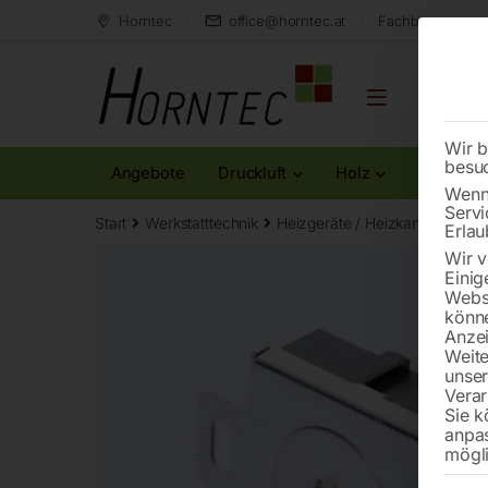
Horntec
office@horntec.at
Fachberatung au
Wir b
besu
Angebote
Druckluft
Holz
Metall
Wenn 
Servi
Start
Werkstatttechnik
Heizgeräte / Heizkanonen
T
Erlau
Wir v
Einig
Websi
könne
Anzei
Weite
unse
Verar
Sie k
anpa
mögli