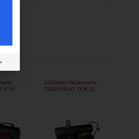
e
anone
Öl/Diesel-Heizkanone
 P 50
TURBOHEAT ODK 22