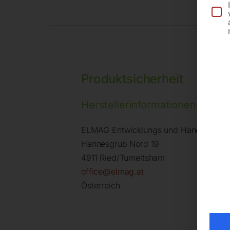
Produktsicherheit
Herstellerinformationen
ELMAG Entwicklungs und Handels Gm
Hannesgrub Nord 19
4911 Ried/Tumeltsham
office@elmag.at
Österreich