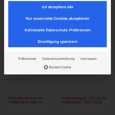
4911 Ried/Tumeltsham
Ich akzeptiere alle
office@elmag.at
Österreich
Nur essenzielle Cookies akzeptieren
Individuelle Datenschutz-Präferenzen
Einwilligung speichern
Präferenzen
Datenschutzerklärung
Impressum
Borlabs Cookie
Ähnliche Produkte
Öl/Diesel-Heizkanone
Auslassadapter 210 mm für
TURBOHEAT ODK 32
TURBOHEAT ODK 22/32