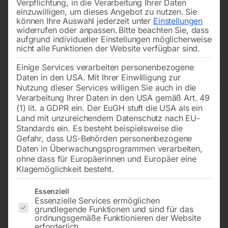
Verpflichtung, in die Verarbeitung Ihrer Daten
einzuwilligen, um dieses Angebot zu nutzen.
Sie
können Ihre Auswahl jederzeit unter
Einstellungen
widerrufen oder anpassen.
Bitte beachten Sie, dass
aufgrund individueller Einstellungen möglicherweise
nicht alle Funktionen der Website verfügbar sind.
Einige Services verarbeiten personenbezogene
Daten in den USA. Mit Ihrer Einwilligung zur
Nutzung dieser Services willigen Sie auch in die
Verarbeitung Ihrer Daten in den USA gemäß Art. 49
(1) lit. a GDPR ein. Der EuGH stuft die USA als ein
Land mit unzureichendem Datenschutz nach EU-
Standards ein. Es besteht beispielsweise die
Gefahr, dass US-Behörden personenbezogene
Daten in Überwachungsprogrammen verarbeiten,
Stufenschalter (Nr. 16) für
ohne dass für Europäerinnen und Europäer eine
EUROHEAT DE 9000
Klagemöglichkeit besteht.
Es folgt eine Liste der Service-Gruppen, für die eine Einwilligun
Essenziell
Essenzielle Services ermöglichen
grundlegende Funktionen und sind für das
(ohne Drehknopf)
ordnungsgemäße Funktionieren der Website
erforderlich.