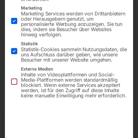
Marketing
Marketing Services werden von Drittanbietern
€
24,00
oder Herausgebern genutzt, um
personalisierte Werbung anzuzeigen. Sie tun
dies, indem sie Besucher über Websites
inkl. MwSt.
zzgl.
Versandkosten
hinweg verfolgen.
Lieferzeit:
ca. 2 - 3 Tage
Statistik
Statistik-Cookies sammeln Nutzungsdaten, die
Versandkosten Standard (Österreich):
€
10,00
uns Aufschluss darüber geben, wie unsere
Besucher mit unserer Website umgehen.
Bitte beachten Sie: Die Versandkosten gelten für Österreich.
Andere Länder können abweichen.
Externe Medien
Inhalte von Videoplattformen und Social-
Media-Plattformen werden standardmäßig
In den Warenkorb
blockiert. Wenn externe Services akzeptiert
werden, ist für den Zugriff auf diese Inhalte
keine manuelle Einwilligung mehr erforderlich.
Sie haben Fragen zu diesem
Artikel?
Gerne helfen wir Ihnen weiter.