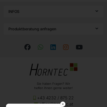
INFOS
Produktberatung anfragen
Sie haben Fragen? Wir
helfen Ihnen gerne weiter!
+43 4232 / 875 22
office@horntec.at