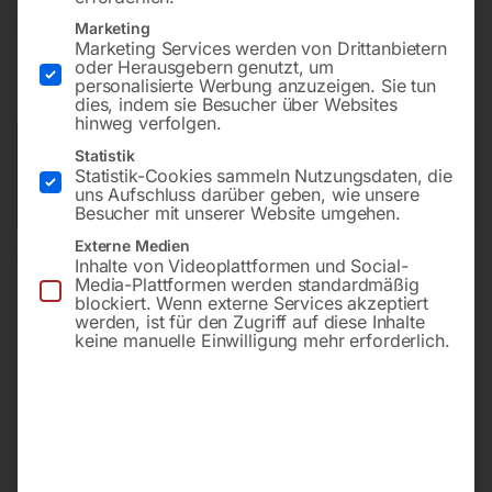
€
1.740,00
Marketing
Marketing Services werden von Drittanbietern
oder Herausgebern genutzt, um
inkl. MwSt.
zzgl.
Versandkosten
personalisierte Werbung anzuzeigen. Sie tun
Lieferzeit:
Versandbereit in KW 39/2026
dies, indem sie Besucher über Websites
hinweg verfolgen.
Versandkosten Standard (Österreich):
€
10,00
Statistik
Statistik-Cookies sammeln Nutzungsdaten, die
Bitte beachten Sie: Die Versandkosten gelten für Österreich.
uns Aufschluss darüber geben, wie unsere
Andere Länder können abweichen.
Besucher mit unserer Website umgehen.
Externe Medien
In den Warenkorb
Inhalte von Videoplattformen und Social-
Media-Plattformen werden standardmäßig
blockiert. Wenn externe Services akzeptiert
werden, ist für den Zugriff auf diese Inhalte
keine manuelle Einwilligung mehr erforderlich.
Sie haben Fragen zu diesem
Artikel?
Gerne helfen wir Ihnen weiter.
Anfrageformular