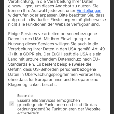
Verpflichtung, in die Verarbeitung Ihrer Daten
einzuwilligen, um dieses Angebot zu nutzen.
Sie
können Ihre Auswahl jederzeit unter
Einstellungen
widerrufen oder anpassen.
Bitte beachten Sie, dass
aufgrund individueller Einstellungen möglicherweise
nicht alle Funktionen der Website verfügbar sind.
Einige Services verarbeiten personenbezogene
Daten in den USA. Mit Ihrer Einwilligung zur
Nutzung dieser Services willigen Sie auch in die
Verarbeitung Ihrer Daten in den USA gemäß Art. 49
(1) lit. a GDPR ein. Der EuGH stuft die USA als ein
Land mit unzureichendem Datenschutz nach EU-
Standards ein. Es besteht beispielsweise die
Gefahr, dass US-Behörden personenbezogene
Daten in Überwachungsprogrammen verarbeiten,
Pinole kompl.
ohne dass für Europäerinnen und Europäer eine
Klagemöglichkeit besteht.
Es folgt eine Liste der Service-Gruppen, für die eine Einwilligun
Essenziell
Essenzielle Services ermöglichen
zu GBM 4/40 SGA
grundlegende Funktionen und sind für das
ordnungsgemäße Funktionieren der Website
erforderlich.