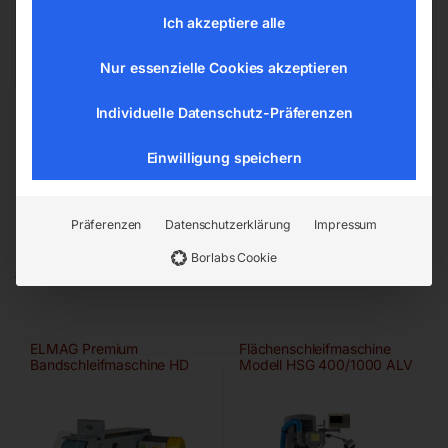
office@elmag.at
Ich akzeptiere alle
Österreich
Nur essenzielle Cookies akzeptieren
Individuelle Datenschutz-Präferenzen
Einwilligung speichern
Präferenzen
Datenschutzerklärung
Impressum
Ähnliche Produkte
Borlabs Cookie
ELMAG Premium
Flächenschleifmaschine
Bandschleifmaschine HD
Modell HSG 400/1000 ALV
150×2000 A/HD-B