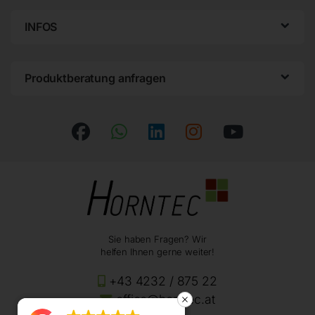
INFOS
Produktberatung anfragen
Sie haben Fragen? Wir
helfen Ihnen gerne weiter!
+43 4232 / 875 22
office@horntec.at