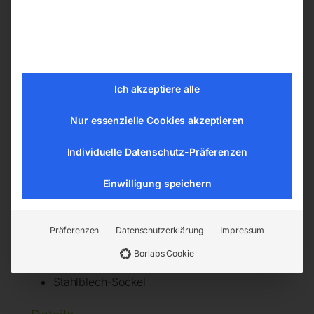
Bandschnellspanner
Bandjustierung mit Feineinstellung
Bandgleitführung
Bandschutzabdeckung abnehmbar
Augenschutzglas
Ich akzeptiere alle
Schleifauflage
Nur essenzielle Cookies akzeptieren
Spänebox mit Absauganschluss
Hochleistungsantrieb
Individuelle Datenschutz-Präferenzen
Robustes Stahlblechgehäuse
Ein-/Aus-Taster
Einwilligung speichern
Nullspannungsauslösung
Werkzeug/Betriebsanleitung/CE
Präferenzen
Datenschutzerklärung
Impressum
Sonderzubehör
Borlabs Cookie
Stahlblech-Sockel