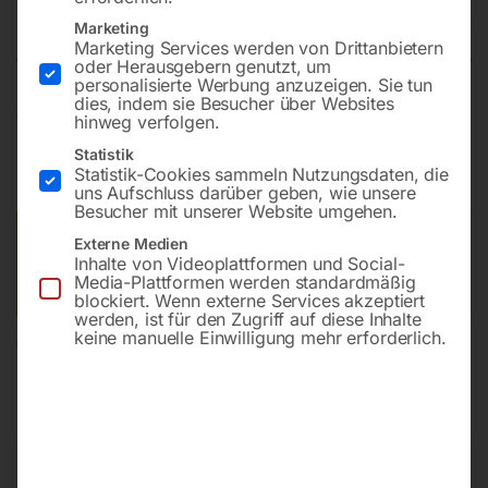
100×1220 N, 230 Volt
Marketing
Marketing Services werden von Drittanbietern
oder Herausgebern genutzt, um
personalisierte Werbung anzuzeigen. Sie tun
dies, indem sie Besucher über Websites
€
660,00
hinweg verfolgen.
Statistik
inkl. MwSt.
zzgl.
Versandkosten
Statistik-Cookies sammeln Nutzungsdaten, die
Lieferzeit:
ca. 2 - 3 Tage
uns Aufschluss darüber geben, wie unsere
Besucher mit unserer Website umgehen.
Versandkosten Standard (Österreich):
€
40,00
Externe Medien
Inhalte von Videoplattformen und Social-
Bitte beachten Sie: Die Versandkosten gelten für Österreich.
Media-Plattformen werden standardmäßig
Andere Länder können abweichen.
blockiert. Wenn externe Services akzeptiert
werden, ist für den Zugriff auf diese Inhalte
keine manuelle Einwilligung mehr erforderlich.
In den Warenkorb
Sie haben Fragen zu diesem
Artikel?