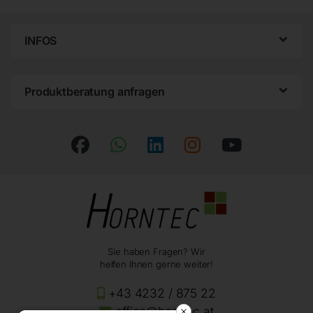
INFOS
Produktberatung anfragen
Sie haben Fragen? Wir
helfen Ihnen gerne weiter!
+43 4232 / 875 22
office@horntec.at