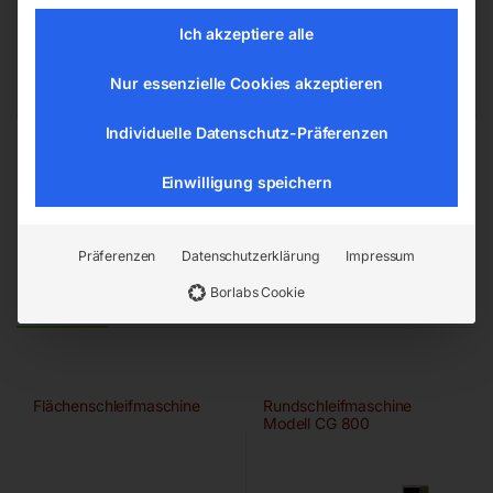
4911 Ried/Tumeltsham
Ich akzeptiere alle
office@elmag.at
Österreich
Nur essenzielle Cookies akzeptieren
Individuelle Datenschutz-Präferenzen
Einwilligung speichern
Präferenzen
Datenschutzerklärung
Impressum
Ähnliche Produkte
Borlabs Cookie
Flächenschleifmaschine
Rundschleifmaschine
Modell CG 800