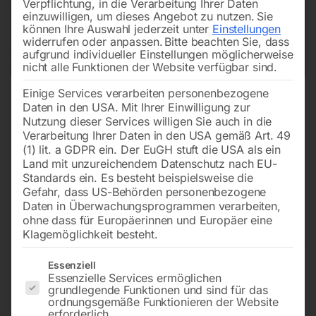
Verpflichtung, in die Verarbeitung Ihrer Daten
einzuwilligen, um dieses Angebot zu nutzen.
Sie
können Ihre Auswahl jederzeit unter
Einstellungen
widerrufen oder anpassen.
Bitte beachten Sie, dass
aufgrund individueller Einstellungen möglicherweise
nicht alle Funktionen der Website verfügbar sind.
Einige Services verarbeiten personenbezogene
Daten in den USA. Mit Ihrer Einwilligung zur
Nutzung dieser Services willigen Sie auch in die
Verarbeitung Ihrer Daten in den USA gemäß Art. 49
(1) lit. a GDPR ein. Der EuGH stuft die USA als ein
Land mit unzureichendem Datenschutz nach EU-
Standards ein. Es besteht beispielsweise die
Gefahr, dass US-Behörden personenbezogene
Daten in Überwachungsprogrammen verarbeiten,
Ölschauglas kompl.
ohne dass für Europäerinnen und Europäer eine
Klagemöglichkeit besteht.
Es folgt eine Liste der Service-Gruppen, für die eine Einwilligun
Essenziell
Essenzielle Services ermöglichen
zu Industrie 1000-2000/250
grundlegende Funktionen und sind für das
ordnungsgemäße Funktionieren der Website
erforderlich.