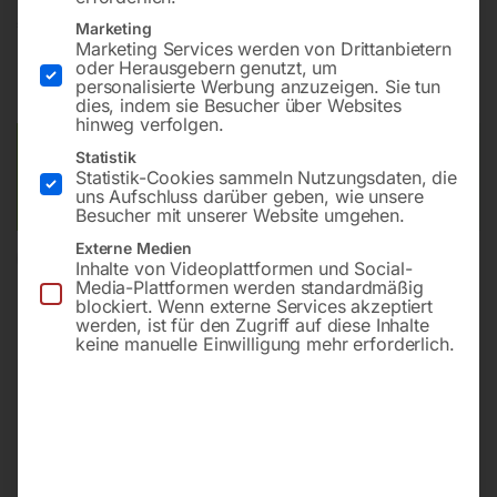
€
7,20
Marketing
Marketing Services werden von Drittanbietern
oder Herausgebern genutzt, um
inkl. MwSt.
zzgl.
Versandkosten
personalisierte Werbung anzuzeigen. Sie tun
Lieferzeit:
Versandbereit in KW 40/2026
dies, indem sie Besucher über Websites
hinweg verfolgen.
Versandkosten Standard (Österreich):
€
10,00
Statistik
Statistik-Cookies sammeln Nutzungsdaten, die
Bitte beachten Sie: Die Versandkosten gelten für Österreich.
uns Aufschluss darüber geben, wie unsere
Andere Länder können abweichen.
Besucher mit unserer Website umgehen.
Externe Medien
In den Warenkorb
Inhalte von Videoplattformen und Social-
Media-Plattformen werden standardmäßig
blockiert. Wenn externe Services akzeptiert
werden, ist für den Zugriff auf diese Inhalte
keine manuelle Einwilligung mehr erforderlich.
Sie haben Fragen zu diesem
Artikel?
Gerne helfen wir Ihnen weiter.
Anfrageformular