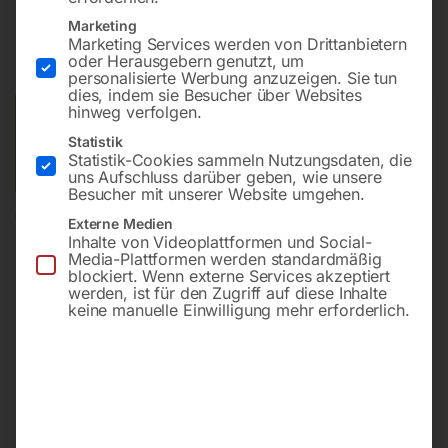
€
720,00
€
946,80
Marketing
Marketing Services werden von Drittanbietern
inkl. MwSt.
zzgl.
Versandkosten
oder Herausgebern genutzt, um
Lieferzeit:
Versandbereit in KW 37/2026
personalisierte Werbung anzuzeigen. Sie tun
dies, indem sie Besucher über Websites
hinweg verfolgen.
Versandkosten Standard (Österreich):
€
40,00
Statistik
Bitte beachten Sie: Die Versandkosten gelten für Österreich.
Statistik-Cookies sammeln Nutzungsdaten, die
Andere Länder können abweichen.
uns Aufschluss darüber geben, wie unsere
Besucher mit unserer Website umgehen.
In den Warenkorb
Externe Medien
Inhalte von Videoplattformen und Social-
Media-Plattformen werden standardmäßig
blockiert. Wenn externe Services akzeptiert
werden, ist für den Zugriff auf diese Inhalte
keine manuelle Einwilligung mehr erforderlich.
Sie haben Fragen zu diesem
Artikel?
Gerne helfen wir Ihnen weiter.
Anfrageformular
office@horntec.at