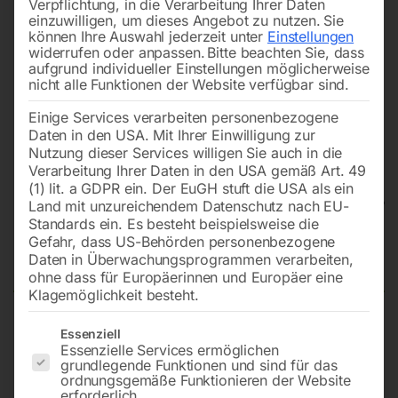
Verpflichtung, in die Verarbeitung Ihrer Daten
einzuwilligen, um dieses Angebot zu nutzen.
Sie
können Ihre Auswahl jederzeit unter
Einstellungen
widerrufen oder anpassen.
Bitte beachten Sie, dass
aufgrund individueller Einstellungen möglicherweise
nicht alle Funktionen der Website verfügbar sind.
Einige Services verarbeiten personenbezogene
Daten in den USA. Mit Ihrer Einwilligung zur
Nutzung dieser Services willigen Sie auch in die
Verarbeitung Ihrer Daten in den USA gemäß Art. 49
(1) lit. a GDPR ein. Der EuGH stuft die USA als ein
Land mit unzureichendem Datenschutz nach EU-
Standards ein. Es besteht beispielsweise die
Gefahr, dass US-Behörden personenbezogene
Mobiler Ventilator MV 60
Daten in Überwachungsprogrammen verarbeiten,
ohne dass für Europäerinnen und Europäer eine
Klagemöglichkeit besteht.
Es folgt eine Liste der Service-Gruppen, für die eine Einwilligun
Essenziell
Für den universellen Einsatz
Essenzielle Services ermöglichen
grundlegende Funktionen und sind für das
ordnungsgemäße Funktionieren der Website
erforderlich.