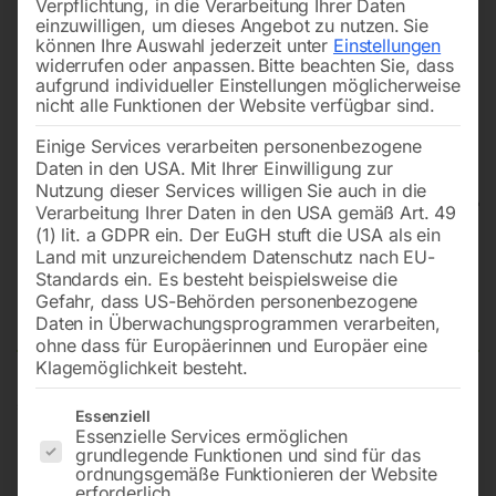
Verpflichtung, in die Verarbeitung Ihrer Daten
einzuwilligen, um dieses Angebot zu nutzen.
Sie
können Ihre Auswahl jederzeit unter
Einstellungen
widerrufen oder anpassen.
Bitte beachten Sie, dass
aufgrund individueller Einstellungen möglicherweise
nicht alle Funktionen der Website verfügbar sind.
Einige Services verarbeiten personenbezogene
Daten in den USA. Mit Ihrer Einwilligung zur
Nutzung dieser Services willigen Sie auch in die
Verarbeitung Ihrer Daten in den USA gemäß Art. 49
(1) lit. a GDPR ein. Der EuGH stuft die USA als ein
Land mit unzureichendem Datenschutz nach EU-
Lufttransportschlauch LTS Ø 600
Standards ein. Es besteht beispielsweise die
mm – 10 m
Gefahr, dass US-Behörden personenbezogene
Daten in Überwachungsprogrammen verarbeiten,
ohne dass für Europäerinnen und Europäer eine
Klagemöglichkeit besteht.
€
150,00
Es folgt eine Liste der Service-Gruppen, für die eine Einwilligun
Essenziell
Essenzielle Services ermöglichen
inkl. MwSt.
zzgl.
Versandkosten
grundlegende Funktionen und sind für das
ordnungsgemäße Funktionieren der Website
Lieferzeit:
ca. 5 - 10 Werktage
erforderlich.