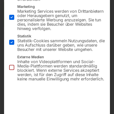
Marketing
Versandkosten Standard (Österreich):
€
40,00
Marketing Services werden von Drittanbietern
Bitte beachten Sie: Die Versandkosten gelten für Österreich.
oder Herausgebern genutzt, um
personalisierte Werbung anzuzeigen. Sie tun
Andere Länder können abweichen.
dies, indem sie Besucher über Websites
hinweg verfolgen.
In den Warenkorb
Statistik
Statistik-Cookies sammeln Nutzungsdaten, die
uns Aufschluss darüber geben, wie unsere
Besucher mit unserer Website umgehen.
Externe Medien
Sie haben Fragen zu diesem
Inhalte von Videoplattformen und Social-
Artikel?
Media-Plattformen werden standardmäßig
blockiert. Wenn externe Services akzeptiert
Gerne helfen wir Ihnen weiter.
werden, ist für den Zugriff auf diese Inhalte
keine manuelle Einwilligung mehr erforderlich.
Anfrageformular
office@horntec.at
+43 4232 / 875 22