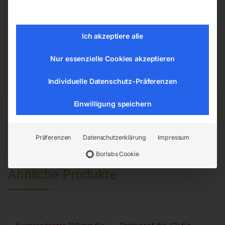
Länge (Produkt) ca. 10 m
Ich akzeptiere alle
EAN:
4036351049838
Artikelnummer:
Nur essenzielle Cookies akzeptieren
6260160
Kategorien:
Werkstatttechnik
,
Ventilatoren und Luftentfeuchter
Individuelle Datenschutz-Präferenzen
Einwilligung speichern
Präferenzen
Datenschutzerklärung
Impressum
Borlabs Cookie
Ähnliche Produkte