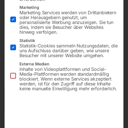
Mod. LRGM 1550-3mm
Marketing
Marketing Services werden von Drittanbietern
oder Herausgebern genutzt, um
personalisierte Werbung anzuzeigen. Sie tun
dies, indem sie Besucher über Websites
-NC Steuerung
hinweg verfolgen.
-Hinteranschlag 750 mm
Statistik
Statistik-Cookies sammeln Nutzungsdaten, die
uns Aufschluss darüber geben, wie unsere
Besucher mit unserer Website umgehen.
€
18.240,00
Externe Medien
Inhalte von Videoplattformen und Social-
inkl. MwSt.
Kostenloser Versand
Media-Plattformen werden standardmäßig
blockiert. Wenn externe Services akzeptiert
Lieferzeit:
ca. 2 - 3 Tage
werden, ist für den Zugriff auf diese Inhalte
keine manuelle Einwilligung mehr erforderlich.
Versandkosten Standard (Österreich):
€
0,00
Bitte beachten Sie: Die Versandkosten gelten für Österreich.
Andere Länder können abweichen.
In den Warenkorb