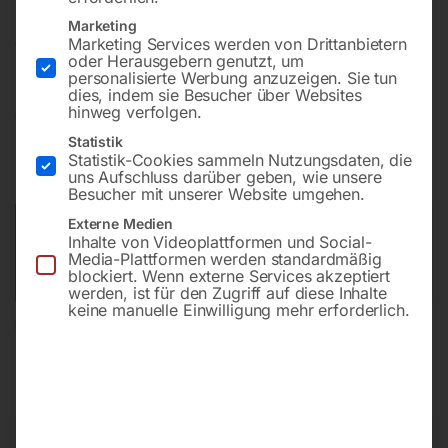
Marketing
Asymmetrisch mit drei Walzen
Marketing Services werden von Drittanbietern
oder Herausgebern genutzt, um
personalisierte Werbung anzuzeigen. Sie tun
dies, indem sie Besucher über Websites
hinweg verfolgen.
€
1.680,00
Statistik
inkl. MwSt.
zzgl.
Versandkosten
Statistik-Cookies sammeln Nutzungsdaten, die
uns Aufschluss darüber geben, wie unsere
Lieferzeit:
ca. 5 - 10 Werktage
Besucher mit unserer Website umgehen.
Externe Medien
Versandkosten Standard (Österreich):
€
40,00
Inhalte von Videoplattformen und Social-
Bitte beachten Sie: Die Versandkosten gelten für Österreich.
Media-Plattformen werden standardmäßig
blockiert. Wenn externe Services akzeptiert
Andere Länder können abweichen.
werden, ist für den Zugriff auf diese Inhalte
keine manuelle Einwilligung mehr erforderlich.
In den Warenkorb
Sie haben Fragen zu diesem