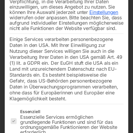
Verpflichtung, in die Verarbeitung Ihrer Daten
einzuwilligen, um dieses Angebot zu nutzen.
Sie
können Ihre Auswahl jederzeit unter
Einstellungen
widerrufen oder anpassen.
Bitte beachten Sie, dass
aufgrund individueller Einstellungen möglicherweise
nicht alle Funktionen der Website verfügbar sind.
Einige Services verarbeiten personenbezogene
Daten in den USA. Mit Ihrer Einwilligung zur
Nutzung dieser Services willigen Sie auch in die
Verarbeitung Ihrer Daten in den USA gemäß Art. 49
(1) lit. a GDPR ein. Der EuGH stuft die USA als ein
Land mit unzureichendem Datenschutz nach EU-
Standards ein. Es besteht beispielsweise die
Gefahr, dass US-Behörden personenbezogene
Daten in Überwachungsprogrammen verarbeiten,
ohne dass für Europäerinnen und Europäer eine
Klagemöglichkeit besteht.
Manuelle Rundbiegemaschine
Es folgt eine Liste der Service-Gruppen, für die eine Einwilligun
Essenziell
RBM 1050-10
Essenzielle Services ermöglichen
grundlegende Funktionen und sind für das
ordnungsgemäße Funktionieren der Website
erforderlich.