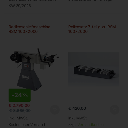
KW 39/2026
Radienschleifmaschine
Rollensatz 7-teilig zu RSM
RSM 100×2000
100×2000
-
24%
€
2.790,00
€
420,00
€
3.666,00
inkl. MwSt.
inkl. MwSt.
Kostenloser Versand
zzgl.
Versandkosten