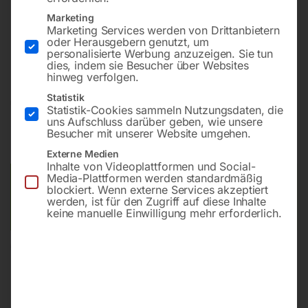
Marketing
Marketing Services werden von Drittanbietern
Mit schwenkbarem Sägeblatt, hochwertigem
oder Herausgebern genutzt, um
Formatschiebeschlitten aus eloxiertem Aluminium
personalisierte Werbung anzuzeigen. Sie tun
dies, indem sie Besucher über Websites
hinweg verfolgen.
Statistik
€
4.920,00
Statistik-Cookies sammeln Nutzungsdaten, die
uns Aufschluss darüber geben, wie unsere
inkl. MwSt.
zzgl.
Versandkosten
Besucher mit unserer Website umgehen.
Lieferzeit:
ca. 5 - 10 Werktage
Externe Medien
Inhalte von Videoplattformen und Social-
Media-Plattformen werden standardmäßig
Versandkosten Standard (Österreich):
€
40,00
blockiert. Wenn externe Services akzeptiert
Bitte beachten Sie: Die Versandkosten gelten für Österreich.
werden, ist für den Zugriff auf diese Inhalte
keine manuelle Einwilligung mehr erforderlich.
Andere Länder können abweichen.
In den Warenkorb