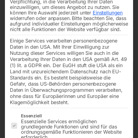
Verpflichtung, in die Verarbeitung Ihrer Daten
einzuwilligen, um dieses Angebot zu nutzen.
Sie
können Ihre Auswahl jederzeit unter
Einstellungen
widerrufen oder anpassen.
Bitte beachten Sie, dass
aufgrund individueller Einstellungen möglicherweise
nicht alle Funktionen der Website verfügbar sind.
Einige Services verarbeiten personenbezogene
Daten in den USA. Mit Ihrer Einwilligung zur
Nutzung dieser Services willigen Sie auch in die
Verarbeitung Ihrer Daten in den USA gemäß Art. 49
(1) lit. a GDPR ein. Der EuGH stuft die USA als ein
Land mit unzureichendem Datenschutz nach EU-
Standards ein. Es besteht beispielsweise die
Gefahr, dass US-Behörden personenbezogene
Daten in Überwachungsprogrammen verarbeiten,
ohne dass für Europäerinnen und Europäer eine
Klagemöglichkeit besteht.
Kleinformatkreissäge minimax sc
Es folgt eine Liste der Service-Gruppen, für die eine Einwilligun
Essenziell
Essenzielle Services ermöglichen
2c
grundlegende Funktionen und sind für das
ordnungsgemäße Funktionieren der Website
erforderlich.