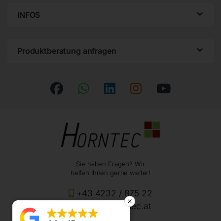
INFOS
Produktberatung anfragen
Sie haben Fragen? Wir
helfen Ihnen gerne weiter!
+43 4232 / 875 22
office@horntec.at