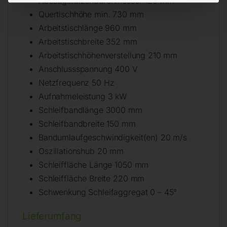
Absaugstutzendurchmesser 120 mm
Quertischhöhe min. 730 mm
Arbeitstischlänge 960 mm
Arbeitstischbreite 352 mm
Arbeitstischhöhenverstellung 210 mm
Anschlussspannung 400 V
Netzfrequenz 50 Hz
Aufnahmeleistung 3 kW
Schleifbandlänge 3000 mm
Schleifbandbreite 150 mm
Bandumlaufgeschwindigkeit(en) 20 m/s
Oszillationshub 20 mm
Schleiffläche Länge 1050 mm
Schleiffläche Breite 220 mm
Schwenkung Schleifaggregat 0 – 45°
Lieferumfang