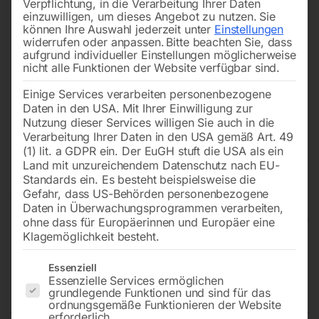
Verpflichtung, in die Verarbeitung Ihrer Daten
einzuwilligen, um dieses Angebot zu nutzen.
Sie
können Ihre Auswahl jederzeit unter
Einstellungen
widerrufen oder anpassen.
Bitte beachten Sie, dass
aufgrund individueller Einstellungen möglicherweise
nicht alle Funktionen der Website verfügbar sind.
Einige Services verarbeiten personenbezogene
Daten in den USA. Mit Ihrer Einwilligung zur
Nutzung dieser Services willigen Sie auch in die
Verarbeitung Ihrer Daten in den USA gemäß Art. 49
(1) lit. a GDPR ein. Der EuGH stuft die USA als ein
Land mit unzureichendem Datenschutz nach EU-
Standards ein. Es besteht beispielsweise die
Gefahr, dass US-Behörden personenbezogene
Daten in Überwachungsprogrammen verarbeiten,
ohne dass für Europäerinnen und Europäer eine
Klagemöglichkeit besteht.
Kantenschleifmaschine KSO 150
Es folgt eine Liste der Service-Gruppen, für die eine Einwilligun
Essenziell
F BASIC
Essenzielle Services ermöglichen
grundlegende Funktionen und sind für das
ordnungsgemäße Funktionieren der Website
erforderlich.