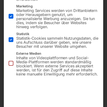
Marketing
Mit schwenkbarem Schleifaggregat, Schleifband-
Marketing Services werden von Drittanbietern
oder Herausgebern genutzt, um
Oszillation und Furnierkantenschleifeinrichtung
personalisierte Werbung anzuzeigen. Sie tun
dies, indem sie Besucher über Websites
hinweg verfolgen.
€
3.030,00
Statistik
Statistik-Cookies sammeln Nutzungsdaten, die
uns Aufschluss darüber geben, wie unsere
inkl. MwSt.
zzgl.
Versandkosten
Besucher mit unserer Website umgehen.
Lieferzeit:
ca. 5 - 10 Werktage
Externe Medien
Inhalte von Videoplattformen und Social-
Versandkosten Standard (Österreich):
€
40,00
Media-Plattformen werden standardmäßig
blockiert. Wenn externe Services akzeptiert
Bitte beachten Sie: Die Versandkosten gelten für Österreich.
werden, ist für den Zugriff auf diese Inhalte
Andere Länder können abweichen.
keine manuelle Einwilligung mehr erforderlich.
In den Warenkorb