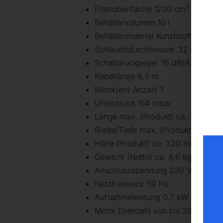
Filteroberfläche 1200 cm²
Behältervolumen 10 l
Behältermaterial Kunststoff
Schlauchdurchmesser 32 mm
Schalldruckpegel 76 dB(A)
Kabellänge 8,5 m
Motor(en) Anzahl 1
Unterdruck 154 mbar
Länge max. (Produkt) ca. 333 mm
Breite/Tiefe max. (Produkt) ca. 3
Höhe (Produkt) ca. 320 mm
Gewicht (Netto) ca. 4,6 kg
Anschlussspannung 230 V
Netzfrequenz 50 Hz
Aufnahmeleistung 0,7 kW
Motor Drehzahl von bis 28000 – 3