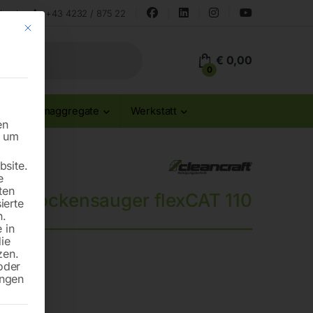
land
+43 4232 / 875 22
Mit diesem Button wird der Dialog geschlossen. Seine Funktionalität ist id
€
0,00
0
Stromaggregate
Werkstatt
en
n um
site.
e
ten
rie-Trockensauger flexCAT 110
ierte
n.
 in
die
zen.
oder
ungen