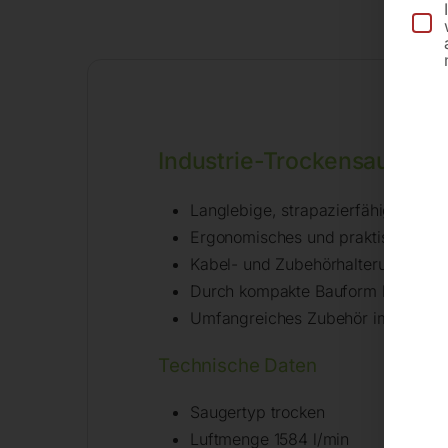
Be
Industrie-Trockensauger f
Langlebige, strapazierfähige Kom
Ergonomisches und praktisches De
Kabel- und Zubehörhalterung am G
Durch kompakte Bauform leicht zu
Umfangreiches Zubehör im Lieferu
Technische Daten
Saugertyp trocken
Luftmenge 1584 l/min