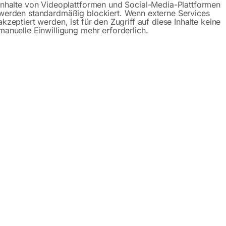
Inhalte von Videoplattformen und Social-Media-Plattformen
werden standardmäßig blockiert. Wenn externe Services
schreibung
Produktsicherheit
Betriebsanlei
akzeptiert werden, ist für den Zugriff auf diese Inhalte keine
manuelle Einwilligung mehr erforderlich.
lexCAT 110
ponenten
sign
erät
 verstauen
mfang enthalten