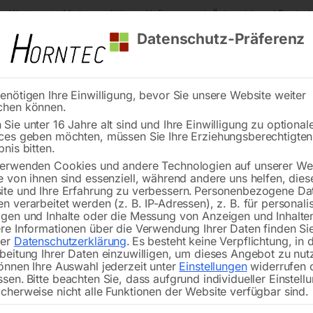
s Kärnten
Markenqualität
Lieferung nach Österreich und Deutsch
Datenschutz-Präferenz
enötigen Ihre Einwilligung, bevor Sie unsere Website weiter
chen können.
Reinigung
Schweißen
Stadtmobiliar
Stein
Sie unter 16 Jahre alt sind und Ihre Einwilligung zu optional
ces geben möchten, müssen Sie Ihre Erziehungsberechtigte
auger flexCAT 110
bnis bitten.
erwenden Cookies und andere Technologien auf unserer Web
🔍
e von ihnen sind essenziell, während andere uns helfen, dies
te und Ihre Erfahrung zu verbessern.
Personenbezogene Da
Indust
n verarbeitet werden (z. B. IP-Adressen), z. B. für personalis
gen und Inhalte oder die Messung von Anzeigen und Inhalte
re Informationen über die Verwendung Ihrer Daten finden Sie
rer
Datenschutzerklärung
.
Es besteht keine Verpflichtung, in 
beitung Ihrer Daten einzuwilligen, um dieses Angebot zu nut
Kompakter, preisgünstiger Sauger
önnen Ihre Auswahl jederzeit unter
Einstellungen
widerrufen 
ssen.
Bitte beachten Sie, dass aufgrund individueller Einstell
cherweise nicht alle Funktionen der Website verfügbar sind.