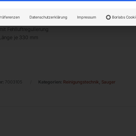
Präferenzen
Datenschutzerklärung
Impressum
Borlabs Cooki
it Fehlluftregulierung
 Länge je 330 mm
er:
7003105
Kategorien:
Reinigungstechnik
,
Sauger