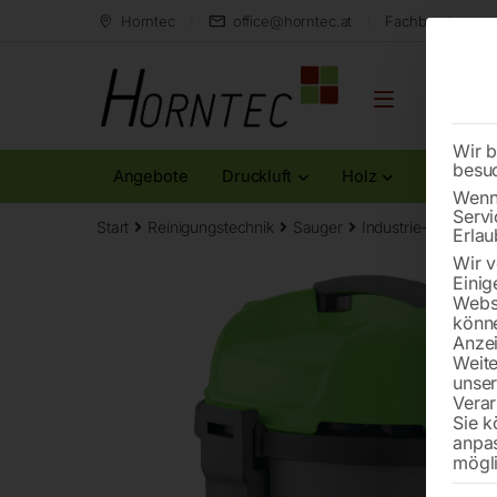
Horntec
office@horntec.at
Fachberatung au
Wir b
besu
Angebote
Druckluft
Holz
Metall
Wenn 
Servi
Start
Reinigungstechnik
Sauger
Industrie-Trockens
Erlau
Wir v
Einig
Websi
könne
Anzei
Weite
unse
Verar
Sie k
anpa
mögli