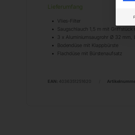
Lieferumfang
Vlies-Filter
Saugschlauch 1,5 m mit Griffstück m
3 x Aluminiumsaugrohr Ø 32 mm,
Bodendüse mit Klappbürste
Flachdüse mit Bürstenaufsatz
EAN:
4036351251620
Artikelnumm