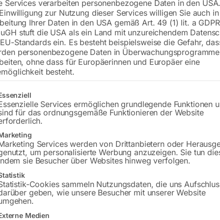
€
57,00
e Services verarbeiten personenbezogene Daten in den USA.
 Einwilligung zur Nutzung dieser Services willigen Sie auch in
beitung Ihrer Daten in den USA gemäß Art. 49 (1) lit. a GDPR
inkl. MwSt.
zzgl.
Versandkosten
uGH stuft die USA als ein Land mit unzureichendem Datensc
Lieferzeit:
ca. 5 - 10 Werktage
EU-Standards ein. Es besteht beispielsweise die Gefahr, da
rden personenbezogene Daten in Überwachungsprogramme
Versandkosten Standard (Österreich):
€
beiten, ohne dass für Europäerinnen und Europäer eine
Bitte beachten Sie: Die Versandkosten g
möglichkeit besteht.
gt eine Liste der Service-Gruppen, für die eine Einwilligung erteilt w
Essenziell
In den 
Essenzielle Services ermöglichen grundlegende Funktionen 
sind für das ordnungsgemäße Funktionieren der Website
erforderlich.
Marketing
Sie haben Frag
Marketing Services werden von Drittanbietern oder Herausg
genutzt, um personalisierte Werbung anzuzeigen. Sie tun die
indem sie Besucher über Websites hinweg verfolgen.
Gerne hel
Statistik
Statistik-Cookies sammeln Nutzungsdaten, die uns Aufschlus
Anfrageformular
darüber geben, wie unsere Besucher mit unserer Website
umgehen.
Externe Medien