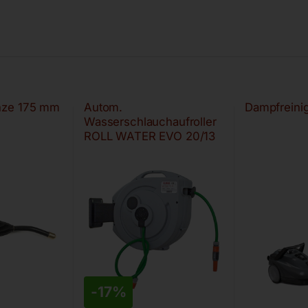
nze 175 mm
Autom.
Dampfreini
Wasserschlauchaufroller
ROLL WATER EVO 20/13
-
17%