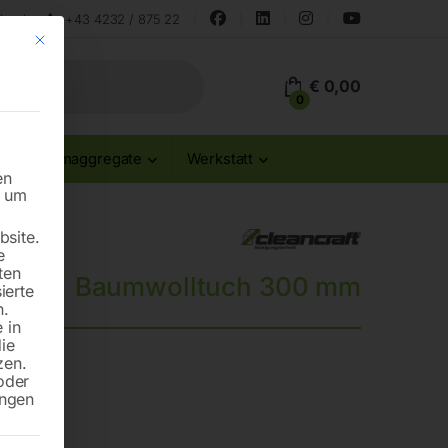
land
+43 4232 / 875 22
Mit diesem Button wird der Dialog geschlossen. Seine Funktionalität ist id
€
0,00
0
Stromaggregate
Werkstatt
en
n um
site.
e
ten
Baumwolltuch 300 mm
ierte
n.
 in
die
zen.
oder
ungen