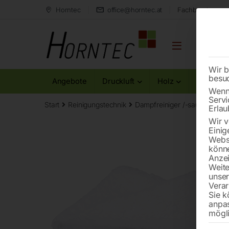
Horntec
office@horntec.at
Fachberatung au
Wir b
besu
Angebote
Druckluft
Holz
Metall
Wenn 
Servi
Start
Reinigungstechnik
Dampfreiniger /-sauger
Ba
Erlau
Wir v
Einig
Websi
könne
Anzei
Weite
unse
Verar
Sie k
anpa
mögli