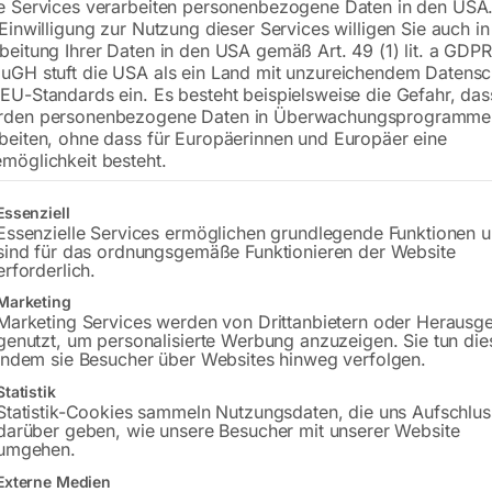
€
18,00
e Services verarbeiten personenbezogene Daten in den USA.
 Einwilligung zur Nutzung dieser Services willigen Sie auch in
beitung Ihrer Daten in den USA gemäß Art. 49 (1) lit. a GDPR
inkl. MwSt.
zzgl.
Versandkosten
uGH stuft die USA als ein Land mit unzureichendem Datensc
Lieferzeit:
ca. 5 - 10 Werktage
EU-Standards ein. Es besteht beispielsweise die Gefahr, da
rden personenbezogene Daten in Überwachungsprogramme
Versandkosten Standard (Österreich):
€
beiten, ohne dass für Europäerinnen und Europäer eine
Bitte beachten Sie: Die Versandkosten g
möglichkeit besteht.
gt eine Liste der Service-Gruppen, für die eine Einwilligung erteilt w
Essenziell
In den 
Essenzielle Services ermöglichen grundlegende Funktionen 
sind für das ordnungsgemäße Funktionieren der Website
erforderlich.
Marketing
Sie haben Frag
Marketing Services werden von Drittanbietern oder Herausg
genutzt, um personalisierte Werbung anzuzeigen. Sie tun die
indem sie Besucher über Websites hinweg verfolgen.
Gerne hel
Statistik
Statistik-Cookies sammeln Nutzungsdaten, die uns Aufschlus
Anfrageformular
darüber geben, wie unsere Besucher mit unserer Website
umgehen.
Externe Medien