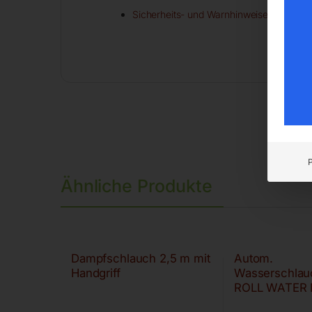
Sicherheits- und Warnhinweise
Ähnliche Produkte
Dampfschlauch 2,5 m mit
Autom.
Handgriff
Wasserschlauc
ROLL WATER
30/13