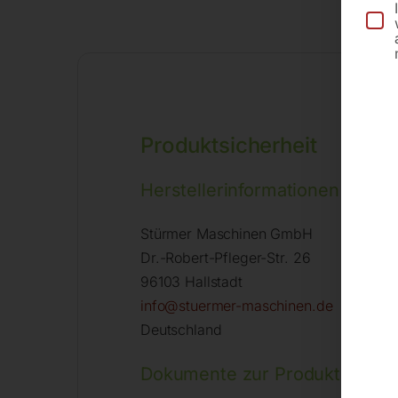
Produktsicherheit
Herstellerinformationen
Stürmer Maschinen GmbH
Dr.-Robert-Pfleger-Str. 26
96103 Hallstadt
info@stuermer-maschinen.de
Deutschland
Dokumente zur Produktsicherh