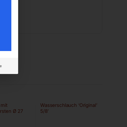
e
 mit
Wasserschlauch ‘Original’
rsten Ø 27
5/8′