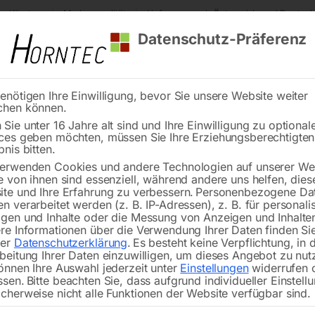
s Kärnten
Markenqualität
Lieferung nach Österreich und Deutsch
Datenschutz-Präferenz
enötigen Ihre Einwilligung, bevor Sie unsere Website weiter
chen können.
Reinigung
Schweißen
Stadtmobiliar
Stein
Sie unter 16 Jahre alt sind und Ihre Einwilligung zu optional
ces geben möchten, müssen Sie Ihre Erziehungsberechtigte
umwolltuch 300 mm
bnis bitten.
erwenden Cookies und andere Technologien auf unserer Web
🔍
e von ihnen sind essenziell, während andere uns helfen, dies
te und Ihre Erfahrung zu verbessern.
Personenbezogene Da
n verarbeitet werden (z. B. IP-Adressen), z. B. für personalis
gen und Inhalte oder die Messung von Anzeigen und Inhalte
re Informationen über die Verwendung Ihrer Daten finden Sie
rer
Datenschutzerklärung
.
Es besteht keine Verpflichtung, in 
beitung Ihrer Daten einzuwilligen, um dieses Angebot zu nut
für Dampfreiniger SG 34
önnen Ihre Auswahl jederzeit unter
Einstellungen
widerrufen 
ssen.
Bitte beachten Sie, dass aufgrund individueller Einstell
cherweise nicht alle Funktionen der Website verfügbar sind.