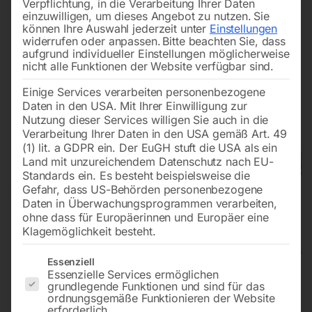
Verpflichtung, in die Verarbeitung Ihrer Daten
einzuwilligen, um dieses Angebot zu nutzen.
Sie
können Ihre Auswahl jederzeit unter
Einstellungen
widerrufen oder anpassen.
Bitte beachten Sie, dass
aufgrund individueller Einstellungen möglicherweise
nicht alle Funktionen der Website verfügbar sind.
Einige Services verarbeiten personenbezogene
Daten in den USA. Mit Ihrer Einwilligung zur
Nutzung dieser Services willigen Sie auch in die
Verarbeitung Ihrer Daten in den USA gemäß Art. 49
(1) lit. a GDPR ein. Der EuGH stuft die USA als ein
Land mit unzureichendem Datenschutz nach EU-
Standards ein. Es besteht beispielsweise die
Gefahr, dass US-Behörden personenbezogene
Daten in Überwachungsprogrammen verarbeiten,
ohne dass für Europäerinnen und Europäer eine
Klagemöglichkeit besteht.
Es folgt eine Liste der Service-Gruppen, für die eine Einwilligun
Essenziell
Essenzielle Services ermöglichen
Industrie-Trockensauger dryCAT
grundlegende Funktionen und sind für das
ordnungsgemäße Funktionieren der Website
erforderlich.