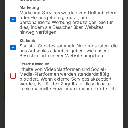
262 ICT H-Class
Marketing
Marketing Services werden von Drittanbietern
oder Herausgebern genutzt, um
personalisierte Werbung anzuzeigen. Sie tun
H-Klasse – Für giftige und gesundheitsschädliche Stoffe
dies, indem sie Besucher über Websites
hinweg verfolgen.
Statistik
Statistik-Cookies sammeln Nutzungsdaten, die
€
690,00
€
906,00
uns Aufschluss darüber geben, wie unsere
Besucher mit unserer Website umgehen.
inkl. MwSt.
zzgl.
Versandkosten
Externe Medien
Lieferzeit:
ca. 5 - 10 Werktage
Inhalte von Videoplattformen und Social-
Media-Plattformen werden standardmäßig
blockiert. Wenn externe Services akzeptiert
Versandkosten Standard (Österreich):
€
40,00
werden, ist für den Zugriff auf diese Inhalte
Bitte beachten Sie: Die Versandkosten gelten für Österreich.
keine manuelle Einwilligung mehr erforderlich.
Andere Länder können abweichen.
In den Warenkorb