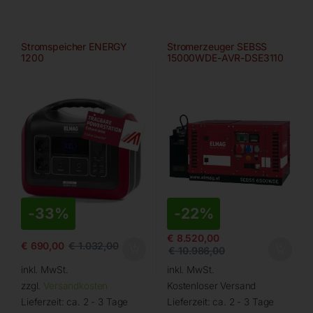
Stromspeicher ENERGY
Stromerzeuger SEBSS
1200
15000WDE-AVR-DSE3110
von ELMAG
-
33%
-
22%
€
8.520,00
€
690,00
€
1.032,00
€
10.986,00
inkl. MwSt.
inkl. MwSt.
zzgl.
Versandkosten
Kostenloser Versand
Lieferzeit:
ca. 2 - 3 Tage
Lieferzeit:
ca. 2 - 3 Tage