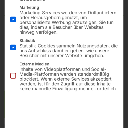
(orig.)
Marketing
Marketing Services werden von Drittanbietern
oder Herausgebern genutzt, um
personalisierte Werbung anzuzeigen. Sie tun
dies, indem sie Besucher über Websites
zum seitlichen Anwärmen für HEAT CHAMP 16kW/HDi
hinweg verfolgen.
16K400 KB/HDi 16K400 TC/HDi 18K400 TC/HDi 21K400
Statistik
TC/HDi 23K400 TC/HDi 25K400 TC
Statistik-Cookies sammeln Nutzungsdaten, die
uns Aufschluss darüber geben, wie unsere
Besucher mit unserer Website umgehen.
Externe Medien
€
624,00
Inhalte von Videoplattformen und Social-
Media-Plattformen werden standardmäßig
inkl. MwSt.
zzgl.
Versandkosten
blockiert. Wenn externe Services akzeptiert
werden, ist für den Zugriff auf diese Inhalte
Lieferzeit:
ca. 2 - 3 Tage
keine manuelle Einwilligung mehr erforderlich.
Versandkosten Standard (Österreich):
€
10,00
Bitte beachten Sie: Die Versandkosten gelten für Österreich.
Andere Länder können abweichen.
In den Warenkorb