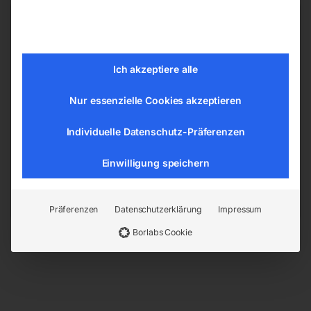
Produktsicherheit
Ich akzeptiere alle
Herstellerinformationen
Nur essenzielle Cookies akzeptieren
ELMAG Entwicklungs und Handels GmbH
Hannesgrub Nord 19
Individuelle Datenschutz-Präferenzen
4911 Ried/Tumeltsham
Einwilligung speichern
office@elmag.at
Österreich
Präferenzen
Datenschutzerklärung
Impressum
Borlabs Cookie