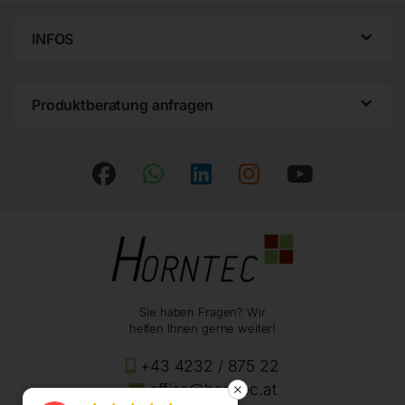
INFOS
Produktberatung anfragen
Sie haben Fragen? Wir
helfen Ihnen gerne weiter!
+43 4232 / 875 22
office@horntec.at