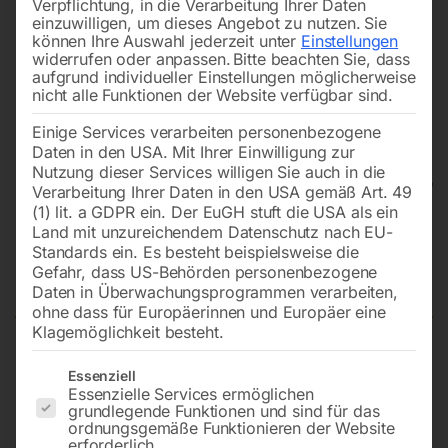
Verpflichtung, in die Verarbeitung Ihrer Daten
einzuwilligen, um dieses Angebot zu nutzen.
Sie
können Ihre Auswahl jederzeit unter
Einstellungen
widerrufen oder anpassen.
Bitte beachten Sie, dass
aufgrund individueller Einstellungen möglicherweise
nicht alle Funktionen der Website verfügbar sind.
Einige Services verarbeiten personenbezogene
Daten in den USA. Mit Ihrer Einwilligung zur
Nutzung dieser Services willigen Sie auch in die
Verarbeitung Ihrer Daten in den USA gemäß Art. 49
(1) lit. a GDPR ein. Der EuGH stuft die USA als ein
Land mit unzureichendem Datenschutz nach EU-
Hydraulische Werkstattpresse
Standards ein. Es besteht beispielsweise die
WPP 30 EF
Gefahr, dass US-Behörden personenbezogene
Daten in Überwachungsprogrammen verarbeiten,
ohne dass für Europäerinnen und Europäer eine
Klagemöglichkeit besteht.
Robuste Presse mit konventioneller Ausstattung
Es folgt eine Liste der Service-Gruppen, für die eine Einwilligun
Essenziell
Essenzielle Services ermöglichen
grundlegende Funktionen und sind für das
ordnungsgemäße Funktionieren der Website
€
1.080,00
erforderlich.