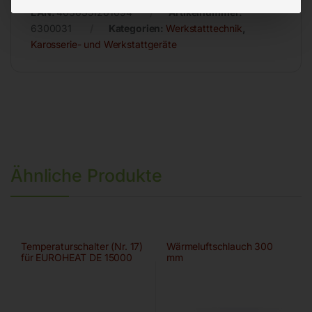
EAN:
4036351261094
Artikelnummer:
6300031
Kategorien:
Werkstatttechnik
,
Karosserie- und Werkstattgeräte
Ähnliche Produkte
Temperaturschalter (Nr. 17)
Wärmeluftschlauch 300
für EUROHEAT DE 15000
mm