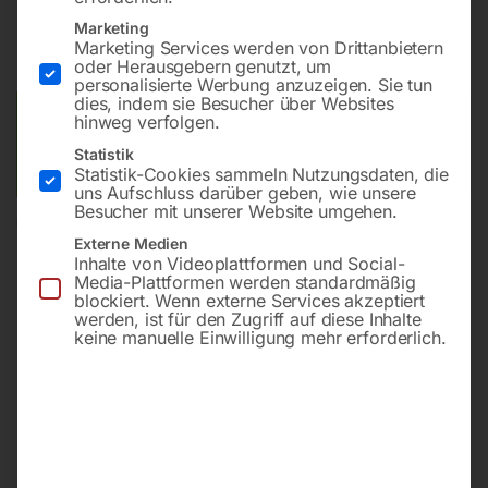
Marketing
inkl. MwSt.
zzgl.
Versandkosten
Marketing Services werden von Drittanbietern
Lieferzeit:
ca. 5 - 10 Werktage
oder Herausgebern genutzt, um
personalisierte Werbung anzuzeigen. Sie tun
dies, indem sie Besucher über Websites
Versandkosten Standard (Österreich):
€
40,00
hinweg verfolgen.
Bitte beachten Sie: Die Versandkosten gelten für Österreich.
Statistik
Andere Länder können abweichen.
Statistik-Cookies sammeln Nutzungsdaten, die
uns Aufschluss darüber geben, wie unsere
Besucher mit unserer Website umgehen.
In den Warenkorb
Externe Medien
Inhalte von Videoplattformen und Social-
Media-Plattformen werden standardmäßig
blockiert. Wenn externe Services akzeptiert
werden, ist für den Zugriff auf diese Inhalte
Sie haben Fragen zu diesem
keine manuelle Einwilligung mehr erforderlich.
Artikel?
Gerne helfen wir Ihnen weiter.
Anfrageformular
office@horntec.at