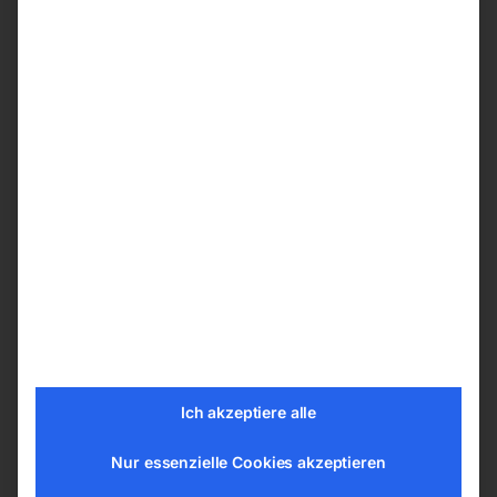
Bequem manövrierbar über ergonomischen
Handgriff
Gummibeschichtete Räder mit 210 mm
Durchmesser
Zwei Jahre Garantie
Technische Details
Arbeitsdruck max. 110 bar
Betriebsdauer, empfohlen max. 2,5 h/Woche
Fördermenge max. 480 l/h
Temperatur max. 90°C
Brennstoff Diesel
Länge (Produkt) ca. 580 mm
Ich akzeptiere alle
Breite/Tiefe (Produkt) ca. 440 mm
Höhe (Produkt) ca. 930 mm
Nur essenzielle Cookies akzeptieren
Gewicht (Netto) ca. 43 kg