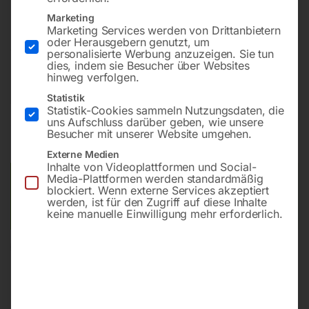
Marketing
Marketing Services werden von Drittanbietern
Einstiegsmodell mit maximalem Druck von 110 bar und
oder Herausgebern genutzt, um
einer Wassertemperatur von bis zu 90 °C
personalisierte Werbung anzuzeigen. Sie tun
dies, indem sie Besucher über Websites
hinweg verfolgen.
Statistik
€
1.170,00
Statistik-Cookies sammeln Nutzungsdaten, die
uns Aufschluss darüber geben, wie unsere
inkl. MwSt.
zzgl.
Versandkosten
Besucher mit unserer Website umgehen.
Lieferzeit:
ca. 5 - 10 Werktage
Externe Medien
Inhalte von Videoplattformen und Social-
Media-Plattformen werden standardmäßig
Versandkosten Standard (Österreich):
€
40,00
blockiert. Wenn externe Services akzeptiert
Bitte beachten Sie: Die Versandkosten gelten für Österreich.
werden, ist für den Zugriff auf diese Inhalte
Andere Länder können abweichen.
keine manuelle Einwilligung mehr erforderlich.
In den Warenkorb