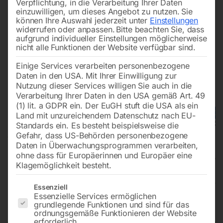
Verpflichtung, in die Verarbeitung Ihrer Daten
einzuwilligen, um dieses Angebot zu nutzen.
Sie
können Ihre Auswahl jederzeit unter
Einstellungen
widerrufen oder anpassen.
Bitte beachten Sie, dass
aufgrund individueller Einstellungen möglicherweise
nicht alle Funktionen der Website verfügbar sind.
Einige Services verarbeiten personenbezogene
Daten in den USA. Mit Ihrer Einwilligung zur
Nutzung dieser Services willigen Sie auch in die
Verarbeitung Ihrer Daten in den USA gemäß Art. 49
(1) lit. a GDPR ein. Der EuGH stuft die USA als ein
Land mit unzureichendem Datenschutz nach EU-
Standards ein. Es besteht beispielsweise die
Gefahr, dass US-Behörden personenbezogene
Daten in Überwachungsprogrammen verarbeiten,
ohne dass für Europäerinnen und Europäer eine
Klagemöglichkeit besteht.
Heißwasser-Hochdruckreiniger
Es folgt eine Liste der Service-Gruppen, für die eine Einwilligun
Essenziell
Essenzielle Services ermöglichen
HDR-H 48-15
grundlegende Funktionen und sind für das
ordnungsgemäße Funktionieren der Website
erforderlich.