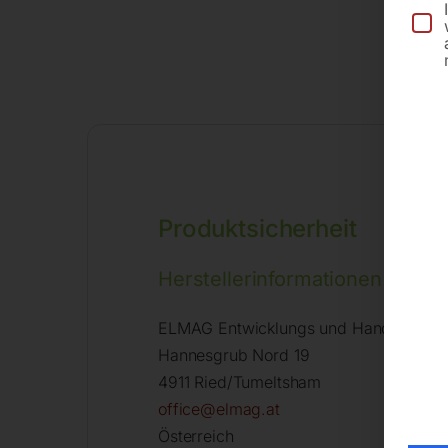
Produktsicherheit
Herstellerinformationen
ELMAG Entwicklungs und Handels Gm
Hannesgrub Nord 19
4911 Ried/Tumeltsham
office@elmag.at
Österreich