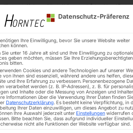
s Kärnten
Markenqualität
Lieferung nach Österreich und Deutsch
Datenschutz-Präferenz
enötigen Ihre Einwilligung, bevor Sie unsere Website weiter
chen können.
Reinigung
Schweißen
Stadtmobiliar
Stein
Sie unter 16 Jahre alt sind und Ihre Einwilligung zu optional
ces geben möchten, müssen Sie Ihre Erziehungsberechtigte
andgriff bei Motor (zum Eintauchen)
bnis bitten.
erwenden Cookies und andere Technologien auf unserer Web
🔍
e von ihnen sind essenziell, während andere uns helfen, dies
te und Ihre Erfahrung zu verbessern.
Personenbezogene Da
n verarbeitet werden (z. B. IP-Adressen), z. B. für personalis
gen und Inhalte oder die Messung von Anzeigen und Inhalte
re Informationen über die Verwendung Ihrer Daten finden Sie
rer
Datenschutzerklärung
.
Es besteht keine Verpflichtung, in 
Handgrif
beitung Ihrer Daten einzuwilligen, um dieses Angebot zu nut
önnen Ihre Auswahl jederzeit unter
Einstellungen
widerrufen 
ssen.
Bitte beachten Sie, dass aufgrund individueller Einstell
cherweise nicht alle Funktionen der Website verfügbar sind.
für SUPREME / PRIME