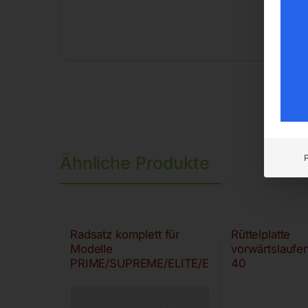
Ähnliche Produkte
Radsatz komplett für
Rüttelplatte
Modelle
vorwärtslaufe
PRIME/SUPREME/ELITE/E
40
X