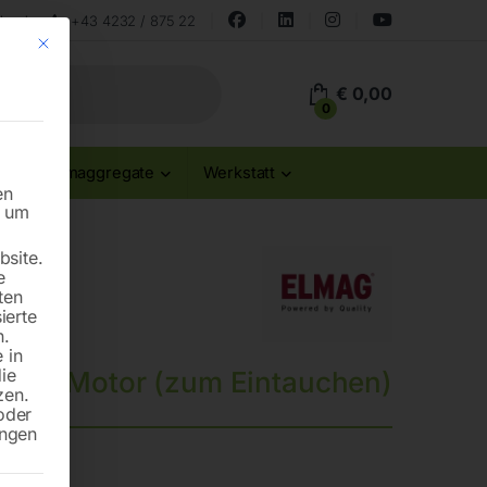
land
+43 4232 / 875 22
Mit diesem Button wird der Dialog geschlossen. Seine Funktionalität ist id
€
0,00
0
Stromaggregate
Werkstatt
en
n um
site.
e
ten
ierte
n.
 in
die
f bei Motor (zum Eintauchen)
zen.
oder
ungen