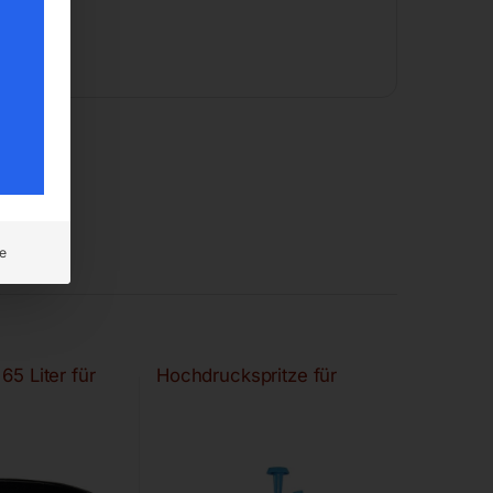
e
65 Liter für
Hochdruckspritze für