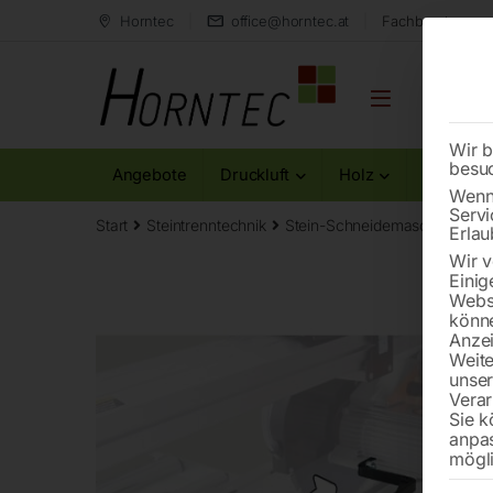
Horntec
office@horntec.at
Fachberatung au
Wir b
besu
Angebote
Druckluft
Holz
Metall
Wenn 
Servi
Start
Steintrenntechnik
Stein-Schneidemaschinen
H
Erlau
Wir v
Einig
Websi
könne
Anzei
Weite
unse
Verar
Sie k
anpa
mögli