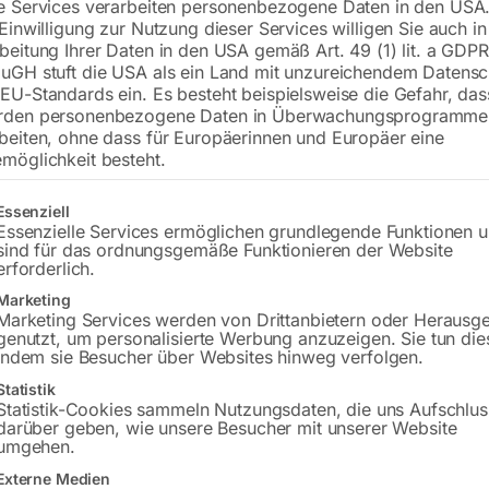
e Services verarbeiten personenbezogene Daten in den USA.
 Einwilligung zur Nutzung dieser Services willigen Sie auch in
beitung Ihrer Daten in den USA gemäß Art. 49 (1) lit. a GDPR
uGH stuft die USA als ein Land mit unzureichendem Datensc
€
102,00
EU-Standards ein. Es besteht beispielsweise die Gefahr, da
rden personenbezogene Daten in Überwachungsprogramme
inkl. MwSt.
zzgl.
Versandkosten
beiten, ohne dass für Europäerinnen und Europäer eine
Lieferzeit:
ca. 2 - 3 Tage
möglichkeit besteht.
Versandkosten Standard (Österreich):
€
gt eine Liste der Service-Gruppen, für die eine Einwilligung erteilt w
Essenziell
Bitte beachten Sie: Die Versandkosten g
Essenzielle Services ermöglichen grundlegende Funktionen 
sind für das ordnungsgemäße Funktionieren der Website
erforderlich.
In den 
Marketing
Marketing Services werden von Drittanbietern oder Herausg
genutzt, um personalisierte Werbung anzuzeigen. Sie tun die
indem sie Besucher über Websites hinweg verfolgen.
Sie haben Frag
Statistik
Statistik-Cookies sammeln Nutzungsdaten, die uns Aufschlus
darüber geben, wie unsere Besucher mit unserer Website
Gerne hel
umgehen.
Externe Medien
Anfrageformular