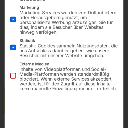
Marketing
Nicht vorrätig
Verfügbarkeit:
Marketing Services werden von Drittanbietern
oder Herausgebern genutzt, um
personalisierte Werbung anzuzeigen. Sie tun
dies, indem sie Besucher über Websites
hinweg verfolgen.
für digitale Positionsanzeige SINOIP53, Verfahrweg
70mm, Einbaulänge 176mm
Statistik
Statistik-Cookies sammeln Nutzungsdaten, die
uns Aufschluss darüber geben, wie unsere
Besucher mit unserer Website umgehen.
€
276,00
Externe Medien
Inhalte von Videoplattformen und Social-
inkl. MwSt.
zzgl.
Versandkosten
Media-Plattformen werden standardmäßig
blockiert. Wenn externe Services akzeptiert
Lieferzeit:
Auf Nachfrage
werden, ist für den Zugriff auf diese Inhalte
keine manuelle Einwilligung mehr erforderlich.
Versandkosten Standard (Österreich):
€
10,00
Bitte beachten Sie: Die Versandkosten gelten für Österreich.
Andere Länder können abweichen.