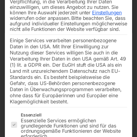
Verpflichtung, in die Verarbeitung Ihrer Daten
einzuwilligen, um dieses Angebot zu nutzen.
Sie
können Ihre Auswahl jederzeit unter
Einstellungen
widerrufen oder anpassen.
Bitte beachten Sie, dass
aufgrund individueller Einstellungen möglicherweise
nicht alle Funktionen der Website verfügbar sind.
Einige Services verarbeiten personenbezogene
Daten in den USA. Mit Ihrer Einwilligung zur
Nutzung dieser Services willigen Sie auch in die
Verarbeitung Ihrer Daten in den USA gemäß Art. 49
(1) lit. a GDPR ein. Der EuGH stuft die USA als ein
Land mit unzureichendem Datenschutz nach EU-
Standards ein. Es besteht beispielsweise die
Gefahr, dass US-Behörden personenbezogene
Daten in Überwachungsprogrammen verarbeiten,
ohne dass für Europäerinnen und Europäer eine
Klagemöglichkeit besteht.
Es folgt eine Liste der Service-Gruppen, für die eine Einwilligun
Essenziell
Essenzielle Services ermöglichen
grundlegende Funktionen und sind für das
Glasmessstab Mod. KA 300/70
ordnungsgemäße Funktionieren der Website
erforderlich.