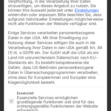
Verpflichtung, in die Verarbeitung Ihrer Daten
einzuwilligen, um dieses Angebot zu nutzen.
Sie
können Ihre Auswahl jederzeit unter
Einstellungen
widerrufen oder anpassen.
Bitte beachten Sie, dass
aufgrund individueller Einstellungen möglicherweise
nicht alle Funktionen der Website verfügbar sind.
Einige Services verarbeiten personenbezogene
Daten in den USA. Mit Ihrer Einwilligung zur
Nutzung dieser Services willigen Sie auch in die
Verarbeitung Ihrer Daten in den USA gemäß Art. 49
(1) lit. a GDPR ein. Der EuGH stuft die USA als ein
Land mit unzureichendem Datenschutz nach EU-
Standards ein. Es besteht beispielsweise die
Gefahr, dass US-Behörden personenbezogene
Daten in Überwachungsprogrammen verarbeiten,
ohne dass für Europäerinnen und Europäer eine
Klagemöglichkeit besteht.
Es folgt eine Liste der Service-Gruppen, für die eine Einwilligun
Essenziell
Essenzielle Services ermöglichen
grundlegende Funktionen und sind für das
Glasmessstab Mod. KA 200/60
ordnungsgemäße Funktionieren der Website
erforderlich.