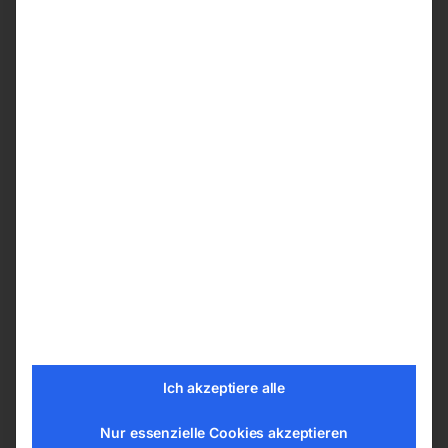
Glasmessstab in Hohlprofil
Schutzabdeckung und 3 m Anschlusskabel
Anbauschiene und Montagematerial
Montageanleitung und Messprotokoll
Details
Messkopf für inkrementale Wegmessung
Präzisionslager
Signalausgang EIA 422A-Lindedriver für
perfekte Signalübertragung
Schutzart IP 55, staub- und
strahlwassergeschützt
Geschlossenes, robustes Messsystem mit
Ich akzeptiere alle
schlagfestem Hohlprofilund speziellen
Dichtungslippen gegen Späne und
Nur essenzielle Cookies akzeptieren