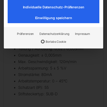
Flüssigkeiten
Für härteste Einsatzbedingungen geeignet
Individuelle Datenschutz-Präferenzen
Technische Daten
Einwilligung speichern
Messlänge: 60mm
Präferenzen
Datenschutzerklärung
Impressum
Montage: 155mm
Borlabs Cookie
Stablänge: 163mm
Teilung / Auflösung: 0,02 / 0,005mm
Genauigkeit: ± 0,005mm
Max. Geschwindigkeit: 120m/min
Arbeitsspannung: 5 ± 5 %V
Stromstärke: 80mA
Arbeitstemperatur: 0 – 45°C
Schutzart (IP): 55
Stiftsteckertyp: SUB-D