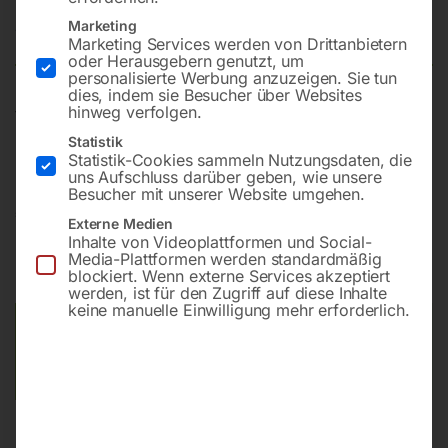
Marketing
Nicht vorrätig
Verfügbarkeit:
Marketing Services werden von Drittanbietern
oder Herausgebern genutzt, um
personalisierte Werbung anzuzeigen. Sie tun
dies, indem sie Besucher über Websites
hinweg verfolgen.
für digitale Positionsanzeige SINOIP53, Verfahrweg
60mm, Einbaulänge 163mm
Statistik
Statistik-Cookies sammeln Nutzungsdaten, die
uns Aufschluss darüber geben, wie unsere
Besucher mit unserer Website umgehen.
€
456,00
Externe Medien
Inhalte von Videoplattformen und Social-
inkl. MwSt.
zzgl.
Versandkosten
Media-Plattformen werden standardmäßig
blockiert. Wenn externe Services akzeptiert
Lieferzeit:
Auf Nachfrage
werden, ist für den Zugriff auf diese Inhalte
keine manuelle Einwilligung mehr erforderlich.
Versandkosten Standard (Österreich):
€
10,00
Bitte beachten Sie: Die Versandkosten gelten für Österreich.
Andere Länder können abweichen.