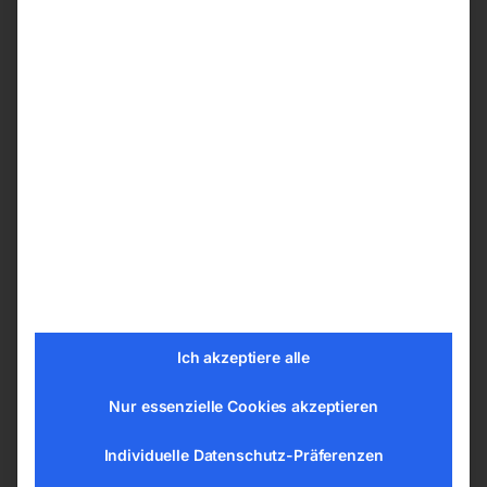
mit größeren Werkstücken
Großer zentraler Absauganschluss mit 100
mm Durchmesser
Technische Details
Länge (Produkt) ca. 1320 mm
Breite/Tiefe (Produkt) ca. 1750 mm
Höhe (Produkt) ca. 1120 mm
Gewicht (Netto) ca. 155 kg
Absaugstutzendurchmesser 100 mm
Absaugstutzendurchmesser Sägeblattschutz
30 mm
Ich akzeptiere alle
Anschlussspannung 400 V
Nur essenzielle Cookies akzeptieren
Netzfrequenz 50 Hz
Aufnahmeleistung 2,0 kW
Individuelle Datenschutz-Präferenzen
Abgabeleistung 1,5 kW