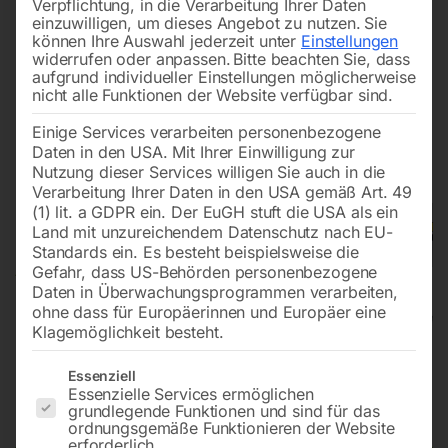
Verpflichtung, in die Verarbeitung Ihrer Daten
einzuwilligen, um dieses Angebot zu nutzen.
Sie
können Ihre Auswahl jederzeit unter
Einstellungen
widerrufen oder anpassen.
Bitte beachten Sie, dass
aufgrund individueller Einstellungen möglicherweise
nicht alle Funktionen der Website verfügbar sind.
Einige Services verarbeiten personenbezogene
Daten in den USA. Mit Ihrer Einwilligung zur
Nutzung dieser Services willigen Sie auch in die
Verarbeitung Ihrer Daten in den USA gemäß Art. 49
(1) lit. a GDPR ein. Der EuGH stuft die USA als ein
Land mit unzureichendem Datenschutz nach EU-
Standards ein. Es besteht beispielsweise die
Gefahr, dass US-Behörden personenbezogene
Daten in Überwachungsprogrammen verarbeiten,
ohne dass für Europäerinnen und Europäer eine
Klagemöglichkeit besteht.
Formatkreissäge FKS 255-1300
Es folgt eine Liste der Service-Gruppen, für die eine Einwilligun
Essenziell
Essenzielle Services ermöglichen
(400V)
grundlegende Funktionen und sind für das
ordnungsgemäße Funktionieren der Website
erforderlich.