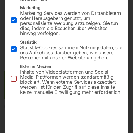
Marketing
Marketing Services werden von Drittanbietern
Robuste und präzise Ausführung mit schwenkbarem
oder Herausgebern genutzt, um
Sägeblatt
personalisierte Werbung anzuzeigen. Sie tun
dies, indem sie Besucher über Websites
hinweg verfolgen.
Statistik
€
1.500,00
Statistik-Cookies sammeln Nutzungsdaten, die
uns Aufschluss darüber geben, wie unsere
inkl. MwSt.
zzgl.
Versandkosten
Besucher mit unserer Website umgehen.
Lieferzeit:
ca. 5 - 10 Werktage
Externe Medien
Inhalte von Videoplattformen und Social-
Media-Plattformen werden standardmäßig
Versandkosten Standard (Österreich):
€
40,00
blockiert. Wenn externe Services akzeptiert
Bitte beachten Sie: Die Versandkosten gelten für Österreich.
werden, ist für den Zugriff auf diese Inhalte
keine manuelle Einwilligung mehr erforderlich.
Andere Länder können abweichen.
In den Warenkorb