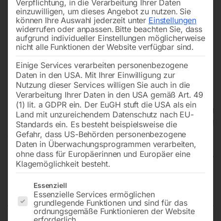
Verpflichtung, in die Verarbeitung Ihrer Daten
einzuwilligen, um dieses Angebot zu nutzen.
Sie
können Ihre Auswahl jederzeit unter
Einstellungen
widerrufen oder anpassen.
Bitte beachten Sie, dass
aufgrund individueller Einstellungen möglicherweise
nicht alle Funktionen der Website verfügbar sind.
Einige Services verarbeiten personenbezogene
Daten in den USA. Mit Ihrer Einwilligung zur
Nutzung dieser Services willigen Sie auch in die
Verarbeitung Ihrer Daten in den USA gemäß Art. 49
(1) lit. a GDPR ein. Der EuGH stuft die USA als ein
Land mit unzureichendem Datenschutz nach EU-
Standards ein. Es besteht beispielsweise die
Gefahr, dass US-Behörden personenbezogene
Daten in Überwachungsprogrammen verarbeiten,
ohne dass für Europäerinnen und Europäer eine
Klagemöglichkeit besteht.
Federspanner SFS 1000 D
Es folgt eine Liste der Service-Gruppen, für die eine Einwilligun
Essenziell
Essenzielle Services ermöglichen
grundlegende Funktionen und sind für das
ordnungsgemäße Funktionieren der Website
erforderlich.