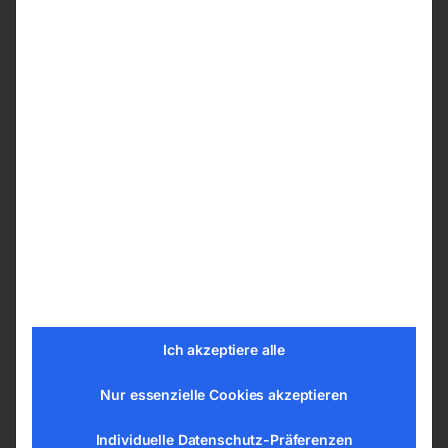
Ideal zum Spannen von Federbeinen
Komfortables Arbeiten dank pneumatischer
Betätigung über Fußpedal
Extrem sicher dank robustem
Sicherheitskäfig
Aufnahmebacken stufenlos auf den
gewünschten Spiraldurchmesser einstellbar
Leicht zu transportieren dank angebrachter
Transportrollen und Handgriff
Werkzeugloser Backenwechsel
Technische Details
Ich akzeptiere alle
Anschlussgewinde NPT 3/8″
Material Rahmen Stahl
Nur essenzielle Cookies akzeptieren
Betriebsdruck 8 bar
Spannkraft max. 1000 kg
Individuelle Datenschutz-Präferenzen