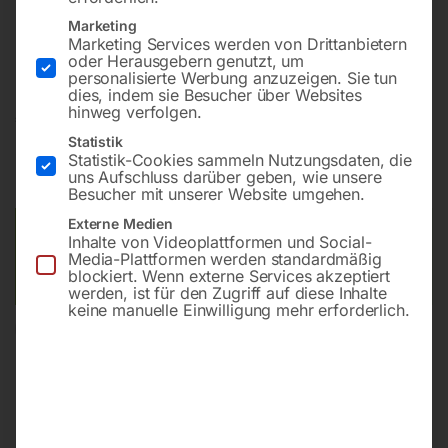
Für schnelles und sicheres Spannen von
Marketing
Fahrwerksfedern
Marketing Services werden von Drittanbietern
oder Herausgebern genutzt, um
personalisierte Werbung anzuzeigen. Sie tun
dies, indem sie Besucher über Websites
hinweg verfolgen.
€
870,00
Statistik
Statistik-Cookies sammeln Nutzungsdaten, die
inkl. MwSt.
zzgl.
Versandkosten
uns Aufschluss darüber geben, wie unsere
Lieferzeit:
ca. 5 - 10 Werktage
Besucher mit unserer Website umgehen.
Externe Medien
Versandkosten Standard (Österreich):
€
40,00
Inhalte von Videoplattformen und Social-
Bitte beachten Sie: Die Versandkosten gelten für Österreich.
Media-Plattformen werden standardmäßig
blockiert. Wenn externe Services akzeptiert
Andere Länder können abweichen.
werden, ist für den Zugriff auf diese Inhalte
keine manuelle Einwilligung mehr erforderlich.
In den Warenkorb
Sie haben Fragen zu diesem