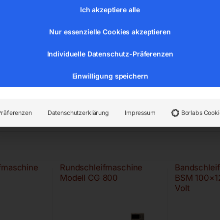
Ich akzeptiere alle
Nur essenzielle Cookies akzeptieren
Individuelle Datenschutz-Präferenzen
Einwilligung speichern
Präferenzen
Datenschutzerklärung
Impressum
Borlabs Cooki
ifmaschine
Rundschleifmaschine
Bandschlei
Modell CG 800
BSM 100×1
Volt