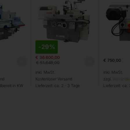
-
29%
€
36.600,00
€
750,00
€
51.648,00
inkl. MwSt.
inkl. MwSt.
and
Kostenloser Versand
zzgl.
Versandk
bereit in KW
Lieferzeit:
ca. 2 - 3 Tage
Lieferzeit:
ca. 