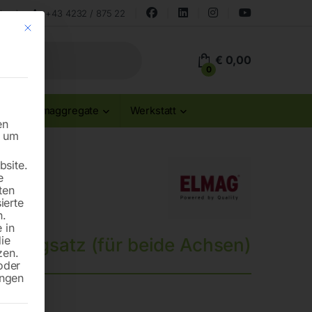
land
+43 4232 / 875 22
Mit diesem Button wird der Dialog geschlossen. Seine Funktionalität ist id
€
0,00
0
Stromaggregate
Werkstatt
en
n um
site.
e
ten
ierte
n.
 in
die
enbalgsatz (für beide Achsen)
zen.
oder
ungen