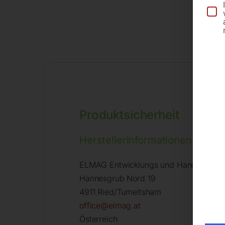
Produktsicherheit
Herstellerinformationen
ELMAG Entwicklungs und Handels Gm
Hannesgrub Nord 19
4911 Ried/Tumeltsham
office@elmag.at
Österreich