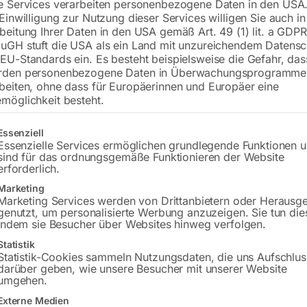
e Services verarbeiten personenbezogene Daten in den USA.
 Einwilligung zur Nutzung dieser Services willigen Sie auch in
beitung Ihrer Daten in den USA gemäß Art. 49 (1) lit. a GDPR
uGH stuft die USA als ein Land mit unzureichendem Datensc
€
132,00
EU-Standards ein. Es besteht beispielsweise die Gefahr, da
rden personenbezogene Daten in Überwachungsprogramme
inkl. MwSt.
zzgl.
Versandkosten
beiten, ohne dass für Europäerinnen und Europäer eine
Lieferzeit:
ca. 2 - 3 Tage
möglichkeit besteht.
Versandkosten Standard (Österreich):
€
gt eine Liste der Service-Gruppen, für die eine Einwilligung erteilt w
Essenziell
Bitte beachten Sie: Die Versandkosten g
Essenzielle Services ermöglichen grundlegende Funktionen 
sind für das ordnungsgemäße Funktionieren der Website
erforderlich.
In den 
Marketing
Marketing Services werden von Drittanbietern oder Herausg
genutzt, um personalisierte Werbung anzuzeigen. Sie tun die
indem sie Besucher über Websites hinweg verfolgen.
Sie haben Frag
Statistik
Statistik-Cookies sammeln Nutzungsdaten, die uns Aufschlus
darüber geben, wie unsere Besucher mit unserer Website
Gerne hel
umgehen.
Externe Medien
Anfrageformular