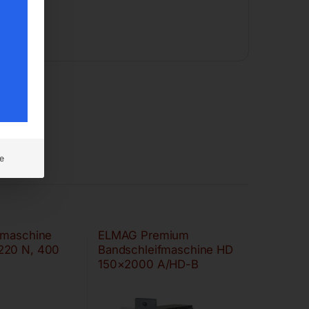
e
fmaschine
ELMAG Premium
220 N, 400
Bandschleifmaschine HD
150×2000 A/HD-B