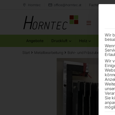
Horntec
office@horntec.at
Fachberatung au
Wir b
besu
Angebote
Druckluft
Holz
Metall
Wenn 
Servi
Start
Metallbearbeitung
Bohr- und Fräszubehör
Fal
Erlau
Wir v
Einig
Websi
könne
Anzei
Weite
unse
Verar
Sie k
anpa
mögli