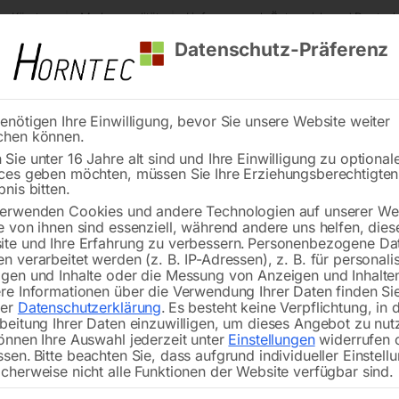
s Kärnten
Markenqualität
Lieferung nach Österreich und Deutsch
Datenschutz-Präferenz
enötigen Ihre Einwilligung, bevor Sie unsere Website weiter
chen können.
Reinigung
Schweißen
Stadtmobiliar
Stein
Sie unter 16 Jahre alt sind und Ihre Einwilligung zu optional
ces geben möchten, müssen Sie Ihre Erziehungsberechtigte
tenbalgsatz (für beide Achsen)
bnis bitten.
erwenden Cookies und andere Technologien auf unserer Web
🔍
e von ihnen sind essenziell, während andere uns helfen, dies
te und Ihre Erfahrung zu verbessern.
Personenbezogene Da
n verarbeitet werden (z. B. IP-Adressen), z. B. für personalis
gen und Inhalte oder die Messung von Anzeigen und Inhalte
re Informationen über die Verwendung Ihrer Daten finden Sie
rer
Datenschutzerklärung
.
Es besteht keine Verpflichtung, in 
Falt
beitung Ihrer Daten einzuwilligen, um dieses Angebot zu nut
önnen Ihre Auswahl jederzeit unter
Einstellungen
widerrufen 
ssen.
Bitte beachten Sie, dass aufgrund individueller Einstell
cherweise nicht alle Funktionen der Website verfügbar sind.
zu MFB 45 TGV/GLH