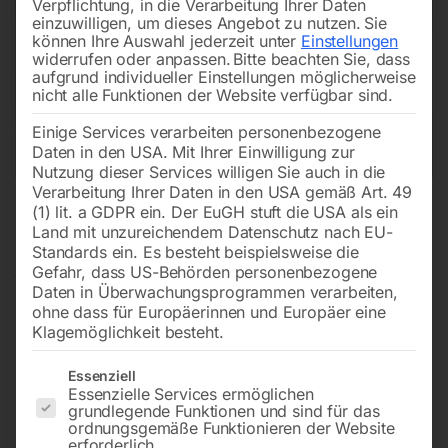
Verpflichtung, in die Verarbeitung Ihrer Daten
einzuwilligen, um dieses Angebot zu nutzen.
Sie
können Ihre Auswahl jederzeit unter
Einstellungen
widerrufen oder anpassen.
Bitte beachten Sie, dass
aufgrund individueller Einstellungen möglicherweise
nicht alle Funktionen der Website verfügbar sind.
Einige Services verarbeiten personenbezogene
Daten in den USA. Mit Ihrer Einwilligung zur
Nutzung dieser Services willigen Sie auch in die
Verarbeitung Ihrer Daten in den USA gemäß Art. 49
(1) lit. a GDPR ein. Der EuGH stuft die USA als ein
Land mit unzureichendem Datenschutz nach EU-
Standards ein. Es besteht beispielsweise die
Gefahr, dass US-Behörden personenbezogene
Daten in Überwachungsprogrammen verarbeiten,
ohne dass für Europäerinnen und Europäer eine
Klagemöglichkeit besteht.
Es folgt eine Liste der Service-Gruppen, für die eine Einwilligun
Essenziell
Essenzielle Services ermöglichen
Fahrrad Parker B2Minck
grundlegende Funktionen und sind für das
ordnungsgemäße Funktionieren der Website
doppelseitig mit Werbetafel
erforderlich.