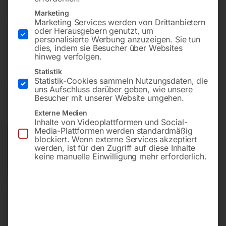
Marketing
Marketing Services werden von Drittanbietern
oder Herausgebern genutzt, um
personalisierte Werbung anzuzeigen. Sie tun
Für 8 Stellplätze mit Achsabstand 60 cm
dies, indem sie Besucher über Websites
hinweg verfolgen.
Statistik
€
1.710,00
Statistik-Cookies sammeln Nutzungsdaten, die
uns Aufschluss darüber geben, wie unsere
Besucher mit unserer Website umgehen.
inkl. MwSt.
zzgl.
Versandkosten
Lieferzeit:
ca. 5 - 10 Werktage
Externe Medien
Inhalte von Videoplattformen und Social-
Media-Plattformen werden standardmäßig
Versandkosten Standard (Österreich):
€
15,00
blockiert. Wenn externe Services akzeptiert
werden, ist für den Zugriff auf diese Inhalte
Bitte beachten Sie: Die Versandkosten gelten für Österreich.
keine manuelle Einwilligung mehr erforderlich.
Andere Länder können abweichen.
In den Warenkorb