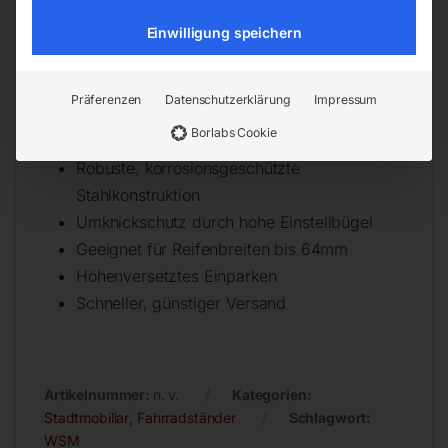
ist einfach und schnell. Optional sind
Einwilligung speichern
Bodenanker
und
Bodenmontage-Winkel
erhältlich.
Präferenzen
Datenschutzerklärung
Impressum
Details
Borlabs Cookie
Robuste, korrosionsgeschützte
Stahlkonstruktion
Umknickschutz durch hohe Einstellbügel
Geeignet für Reifenbreiten bis 64mm
Höhenversetztes Einparken
Schneller, günstiger Versand
Artikelnummer:
n. v.
Kategorien:
Stadtmobiliar
,
Fahrradständer
Schlagwort:
WSM