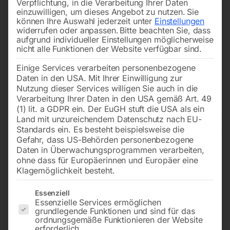
Verpflichtung, in die Verarbeitung Ihrer Daten
einzuwilligen, um dieses Angebot zu nutzen.
Sie
können Ihre Auswahl jederzeit unter
Einstellungen
widerrufen oder anpassen.
Bitte beachten Sie, dass
aufgrund individueller Einstellungen möglicherweise
nicht alle Funktionen der Website verfügbar sind.
Einige Services verarbeiten personenbezogene
Daten in den USA. Mit Ihrer Einwilligung zur
Nutzung dieser Services willigen Sie auch in die
Verarbeitung Ihrer Daten in den USA gemäß Art. 49
(1) lit. a GDPR ein. Der EuGH stuft die USA als ein
Land mit unzureichendem Datenschutz nach EU-
Standards ein. Es besteht beispielsweise die
Gefahr, dass US-Behörden personenbezogene
Daten in Überwachungsprogrammen verarbeiten,
ohne dass für Europäerinnen und Europäer eine
Klagemöglichkeit besteht.
Es folgt eine Liste der Service-Gruppen, für die eine Einwilligun
Essenziell
Fahrradständer Standparker
Essenzielle Services ermöglichen
grundlegende Funktionen und sind für das
4000 BR von WSM
ordnungsgemäße Funktionieren der Website
erforderlich.