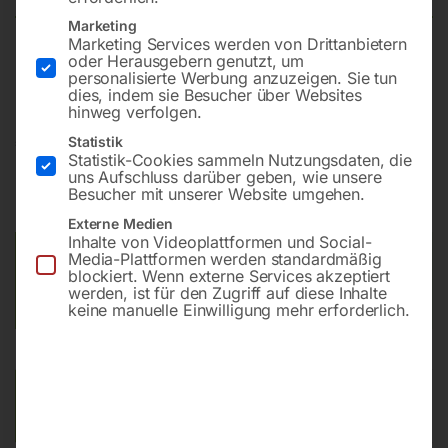
Marketing
Marketing Services werden von Drittanbietern
oder Herausgebern genutzt, um
Platzsparender Fahrradständer für moderne Räder
personalisierte Werbung anzuzeigen. Sie tun
dies, indem sie Besucher über Websites
hinweg verfolgen.
€
168,00
–
€
396,00
Statistik
Statistik-Cookies sammeln Nutzungsdaten, die
uns Aufschluss darüber geben, wie unsere
inkl. MwSt.
zzgl.
Versandkosten
Besucher mit unserer Website umgehen.
Lieferzeit:
ca. 2 - 3 Tage
Externe Medien
Inhalte von Videoplattformen und Social-
Versandkosten Standard (Österreich):
€
25,00
Media-Plattformen werden standardmäßig
blockiert. Wenn externe Services akzeptiert
Bitte beachten Sie: Die Versandkosten gelten für Österreich.
werden, ist für den Zugriff auf diese Inhalte
Andere Länder können abweichen.
keine manuelle Einwilligung mehr erforderlich.
Varianten