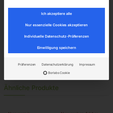
ELMAG Entwicklungs und Handels GmbH
Ich akzeptiere alle
Hannesgrub Nord 19
4911 Ried/Tumeltsham
Nur essenzielle Cookies akzeptieren
office@elmag.at
Österreich
Individuelle Datenschutz-Präferenzen
Einwilligung speichern
Präferenzen
Datenschutzerklärung
Impressum
Borlabs Cookie
Ähnliche Produkte