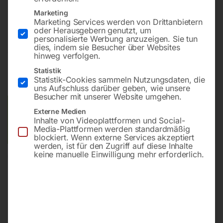
Knickgelenke zu Absaugarme und Teleskoparme Ø
150mm (79 103 40)
Marketing
Marketing Services werden von Drittanbietern
oder Herausgebern genutzt, um
personalisierte Werbung anzuzeigen. Sie tun
dies, indem sie Besucher über Websites
€
132,00
hinweg verfolgen.
Statistik
inkl. MwSt.
zzgl.
Versandkosten
Statistik-Cookies sammeln Nutzungsdaten, die
Lieferzeit:
ca. 2 - 3 Tage
uns Aufschluss darüber geben, wie unsere
Besucher mit unserer Website umgehen.
Versandkosten Standard (Österreich):
€
10,00
Externe Medien
Inhalte von Videoplattformen und Social-
Bitte beachten Sie: Die Versandkosten gelten für Österreich.
Media-Plattformen werden standardmäßig
Andere Länder können abweichen.
blockiert. Wenn externe Services akzeptiert
werden, ist für den Zugriff auf diese Inhalte
keine manuelle Einwilligung mehr erforderlich.
In den Warenkorb
Sie haben Fragen zu diesem
Artikel?