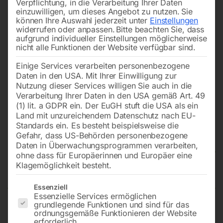
Verpflichtung, in die Verarbeitung Ihrer Daten
einzuwilligen, um dieses Angebot zu nutzen.
Sie
können Ihre Auswahl jederzeit unter
Einstellungen
widerrufen oder anpassen.
Bitte beachten Sie, dass
aufgrund individueller Einstellungen möglicherweise
nicht alle Funktionen der Website verfügbar sind.
Einige Services verarbeiten personenbezogene
Daten in den USA. Mit Ihrer Einwilligung zur
Nutzung dieser Services willigen Sie auch in die
Verarbeitung Ihrer Daten in den USA gemäß Art. 49
(1) lit. a GDPR ein. Der EuGH stuft die USA als ein
Land mit unzureichendem Datenschutz nach EU-
Standards ein. Es besteht beispielsweise die
Gefahr, dass US-Behörden personenbezogene
Daten in Überwachungsprogrammen verarbeiten,
Ersatzschläuche –
ohne dass für Europäerinnen und Europäer eine
Polyestergewebe bis ca. 80°C
Klagemöglichkeit besteht.
Es folgt eine Liste der Service-Gruppen, für die eine Einwilligun
Essenziell
Essenzielle Services ermöglichen
grundlegende Funktionen und sind für das
inkl. Gummiabdeckbänder (3 Stk. Packung) für
ordnungsgemäße Funktionieren der Website
erforderlich.