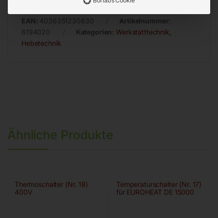
Borlabs Cookie
EAN:
4036351230830
Artikelnummer:
6194020
Kategorien:
Werkstatttechnik
,
Hebetechnik
Ähnliche Produkte
Thermoschalter (Nr. 18)
Temperaturschalter (Nr. 17)
400V
für EUROHEAT DE 15000