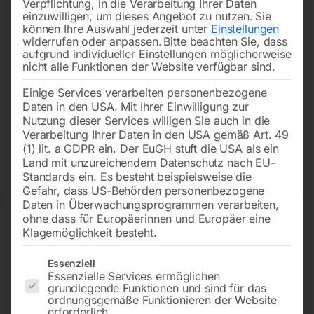
Verpflichtung, in die Verarbeitung Ihrer Daten
einzuwilligen, um dieses Angebot zu nutzen.
Sie
können Ihre Auswahl jederzeit unter
Einstellungen
widerrufen oder anpassen.
Bitte beachten Sie, dass
aufgrund individueller Einstellungen möglicherweise
nicht alle Funktionen der Website verfügbar sind.
Einige Services verarbeiten personenbezogene
Daten in den USA. Mit Ihrer Einwilligung zur
Nutzung dieser Services willigen Sie auch in die
Verarbeitung Ihrer Daten in den USA gemäß Art. 49
(1) lit. a GDPR ein. Der EuGH stuft die USA als ein
Land mit unzureichendem Datenschutz nach EU-
Elektrokettenzug EKZT 20-1
Standards ein. Es besteht beispielsweise die
Gefahr, dass US-Behörden personenbezogene
Daten in Überwachungsprogrammen verarbeiten,
ohne dass für Europäerinnen und Europäer eine
Klagemöglichkeit besteht.
Mit einer Hubgeschwindigkeit und maximal 2 t Traglast
Es folgt eine Liste der Service-Gruppen, für die eine Einwilligun
Essenziell
Essenzielle Services ermöglichen
€
1.680,00
grundlegende Funktionen und sind für das
ordnungsgemäße Funktionieren der Website
erforderlich.