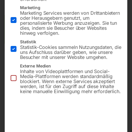
inkl. MwSt.
zzgl.
Versandkosten
Lieferzeit:
ca. 5 - 10 Werktage
Marketing
Marketing Services werden von Drittanbietern
oder Herausgebern genutzt, um
Versandkosten Standard (Österreich):
€
40,00
personalisierte Werbung anzuzeigen. Sie tun
dies, indem sie Besucher über Websites
Bitte beachten Sie: Die Versandkosten gelten für Österreich.
hinweg verfolgen.
Andere Länder können abweichen.
Statistik
Statistik-Cookies sammeln Nutzungsdaten, die
In den Warenkorb
uns Aufschluss darüber geben, wie unsere
Besucher mit unserer Website umgehen.
Externe Medien
Inhalte von Videoplattformen und Social-
Media-Plattformen werden standardmäßig
Sie haben Fragen zu diesem
blockiert. Wenn externe Services akzeptiert
werden, ist für den Zugriff auf diese Inhalte
Artikel?
keine manuelle Einwilligung mehr erforderlich.
Gerne helfen wir Ihnen weiter.
Anfrageformular
office@horntec.at