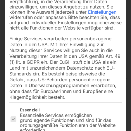
Verpflichtung, in die Verarbeitung Ihrer Daten
einzuwilligen, um dieses Angebot zu nutzen.
Sie
können Ihre Auswahl jederzeit unter
Einstellungen
widerrufen oder anpassen.
Bitte beachten Sie, dass
aufgrund individueller Einstellungen möglicherweise
nicht alle Funktionen der Website verfügbar sind.
Einige Services verarbeiten personenbezogene
Daten in den USA. Mit Ihrer Einwilligung zur
Nutzung dieser Services willigen Sie auch in die
Verarbeitung Ihrer Daten in den USA gemäß Art. 49
(1) lit. a GDPR ein. Der EuGH stuft die USA als ein
Land mit unzureichendem Datenschutz nach EU-
Standards ein. Es besteht beispielsweise die
Gefahr, dass US-Behörden personenbezogene
Daten in Überwachungsprogrammen verarbeiten,
Edelstahl Schweißtisch PRO auf
ohne dass für Europäerinnen und Europäer eine
Klagemöglichkeit besteht.
Rädern 2000×1000 mm 16-
100×100
Es folgt eine Liste der Service-Gruppen, für die eine Einwilligun
Essenziell
Essenzielle Services ermöglichen
grundlegende Funktionen und sind für das
ordnungsgemäße Funktionieren der Website
erforderlich.