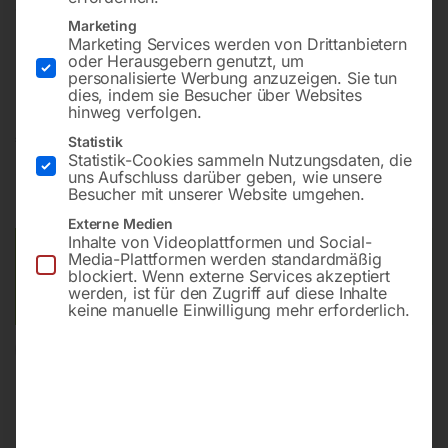
Tischplatte 2000×1000 mm
Marketing
Bohrung ø16
Marketing Services werden von Drittanbietern
oder Herausgebern genutzt, um
Gitter 100×100
personalisierte Werbung anzuzeigen. Sie tun
dies, indem sie Besucher über Websites
hinweg verfolgen.
€
11.815,20
Statistik
Statistik-Cookies sammeln Nutzungsdaten, die
uns Aufschluss darüber geben, wie unsere
inkl. MwSt.
Kostenloser Versand
Besucher mit unserer Website umgehen.
Lieferzeit:
ca. 8 – 10 Wochen
Externe Medien
Inhalte von Videoplattformen und Social-
Versandkosten Standard (Österreich):
€
0,00
Media-Plattformen werden standardmäßig
blockiert. Wenn externe Services akzeptiert
Bitte beachten Sie: Die Versandkosten gelten für Österreich.
werden, ist für den Zugriff auf diese Inhalte
Andere Länder können abweichen.
keine manuelle Einwilligung mehr erforderlich.
In den Warenkorb