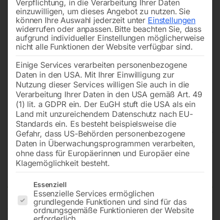
Verpflichtung, in die Verarbeitung Ihrer Daten
einzuwilligen, um dieses Angebot zu nutzen.
Sie
können Ihre Auswahl jederzeit unter
Einstellungen
widerrufen oder anpassen.
Bitte beachten Sie, dass
aufgrund individueller Einstellungen möglicherweise
nicht alle Funktionen der Website verfügbar sind.
Einige Services verarbeiten personenbezogene
Daten in den USA. Mit Ihrer Einwilligung zur
Nutzung dieser Services willigen Sie auch in die
Verarbeitung Ihrer Daten in den USA gemäß Art. 49
(1) lit. a GDPR ein. Der EuGH stuft die USA als ein
Land mit unzureichendem Datenschutz nach EU-
Standards ein. Es besteht beispielsweise die
Gefahr, dass US-Behörden personenbezogene
Daten in Überwachungsprogrammen verarbeiten,
Edelstahl Schweißtisch PRO auf
ohne dass für Europäerinnen und Europäer eine
Klagemöglichkeit besteht.
Rädern 1000×600 mm 16-50×50
Es folgt eine Liste der Service-Gruppen, für die eine Einwilligun
Essenziell
Essenzielle Services ermöglichen
grundlegende Funktionen und sind für das
ordnungsgemäße Funktionieren der Website
Tischplatte 1000×600 mm
erforderlich.