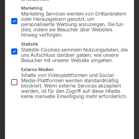
Bohrung ø16
Marketing
Gitter 50×50
Marketing Services werden von Drittanbietern
oder Herausgebern genutzt, um
personalisierte Werbung anzuzeigen. Sie tun
dies, indem sie Besucher über Websites
€
6.739,20
hinweg verfolgen.
Statistik
inkl. MwSt.
Kostenloser Versand
Statistik-Cookies sammeln Nutzungsdaten, die
Lieferzeit:
ca. 8 – 10 Wochen
uns Aufschluss darüber geben, wie unsere
Besucher mit unserer Website umgehen.
Versandkosten Standard (Österreich):
€
0,00
Externe Medien
Inhalte von Videoplattformen und Social-
Bitte beachten Sie: Die Versandkosten gelten für Österreich.
Media-Plattformen werden standardmäßig
Andere Länder können abweichen.
blockiert. Wenn externe Services akzeptiert
werden, ist für den Zugriff auf diese Inhalte
keine manuelle Einwilligung mehr erforderlich.
In den Warenkorb
Sie haben Fragen zu diesem
Artikel?