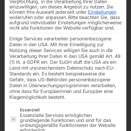
Verpflichtung, in die Verarbeitung Ihrer Daten
einzuwilligen, um dieses Angebot zu nutzen.
Sie
können Ihre Auswahl jederzeit unter
Einstellungen
widerrufen oder anpassen.
Bitte beachten Sie, dass
aufgrund individueller Einstellungen möglicherweise
nicht alle Funktionen der Website verfügbar sind.
Einige Services verarbeiten personenbezogene
Daten in den USA. Mit Ihrer Einwilligung zur
Nutzung dieser Services willigen Sie auch in die
Verarbeitung Ihrer Daten in den USA gemäß Art. 49
(1) lit. a GDPR ein. Der EuGH stuft die USA als ein
Land mit unzureichendem Datenschutz nach EU-
Standards ein. Es besteht beispielsweise die
Gefahr, dass US-Behörden personenbezogene
Daten in Überwachungsprogrammen verarbeiten,
Edelstahl Schweißtisch PRO
ohne dass für Europäerinnen und Europäer eine
Klagemöglichkeit besteht.
1200×800 mm 16-50×50
Es folgt eine Liste der Service-Gruppen, für die eine Einwilligun
Essenziell
Essenzielle Services ermöglichen
grundlegende Funktionen und sind für das
ordnungsgemäße Funktionieren der Website
Tischplatte 1200×800 mm
erforderlich.