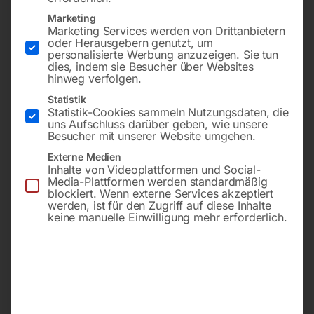
Bohrung ø16
Marketing
Gitter 50×50
Marketing Services werden von Drittanbietern
oder Herausgebern genutzt, um
personalisierte Werbung anzuzeigen. Sie tun
dies, indem sie Besucher über Websites
€
7.188,00
hinweg verfolgen.
Statistik
inkl. MwSt.
Kostenloser Versand
Statistik-Cookies sammeln Nutzungsdaten, die
Lieferzeit:
ca. 8 – 10 Wochen
uns Aufschluss darüber geben, wie unsere
Besucher mit unserer Website umgehen.
Versandkosten Standard (Österreich):
€
0,00
Externe Medien
Inhalte von Videoplattformen und Social-
Bitte beachten Sie: Die Versandkosten gelten für Österreich.
Media-Plattformen werden standardmäßig
Andere Länder können abweichen.
blockiert. Wenn externe Services akzeptiert
werden, ist für den Zugriff auf diese Inhalte
keine manuelle Einwilligung mehr erforderlich.
In den Warenkorb
Sie haben Fragen zu diesem
Artikel?