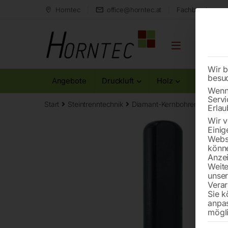
Horntec
office@horntec.at
Fachberatung au
Wir b
besu
Angebote
Druckluft
Holz
Metall
Wenn 
Servi
Start
Steintrenntechnik
Diamant-Kernbohrer
DiaPro
Erlau
Wir v
Einig
Websi
könne
Anzei
Weite
unse
Verar
Sie k
anpa
mögli