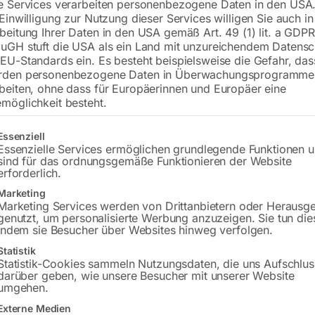
e Services verarbeiten personenbezogene Daten in den USA.
 Einwilligung zur Nutzung dieser Services willigen Sie auch in
beitung Ihrer Daten in den USA gemäß Art. 49 (1) lit. a GDPR
uGH stuft die USA als ein Land mit unzureichendem Datensc
€
18,00
EU-Standards ein. Es besteht beispielsweise die Gefahr, da
rden personenbezogene Daten in Überwachungsprogramme
inkl. MwSt.
zzgl.
Versandkosten
beiten, ohne dass für Europäerinnen und Europäer eine
Lieferzeit:
ca. 2 - 3 Tage
möglichkeit besteht.
Versandkosten Standard (Österreich):
€
gt eine Liste der Service-Gruppen, für die eine Einwilligung erteilt w
Essenziell
Bitte beachten Sie: Die Versandkosten g
Essenzielle Services ermöglichen grundlegende Funktionen 
sind für das ordnungsgemäße Funktionieren der Website
erforderlich.
In den 
Marketing
Marketing Services werden von Drittanbietern oder Herausg
genutzt, um personalisierte Werbung anzuzeigen. Sie tun die
indem sie Besucher über Websites hinweg verfolgen.
Sie haben Frag
Statistik
Statistik-Cookies sammeln Nutzungsdaten, die uns Aufschlus
darüber geben, wie unsere Besucher mit unserer Website
Gerne hel
umgehen.
Externe Medien
Anfrageformular