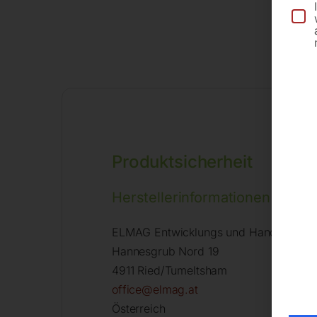
Produktsicherheit
Herstellerinformationen
ELMAG Entwicklungs und Handels Gm
Hannesgrub Nord 19
4911 Ried/Tumeltsham
office@elmag.at
Österreich