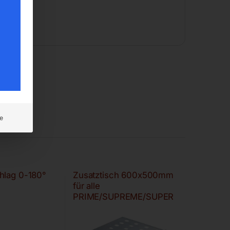
e
hlag 0-180°
Zusatztisch 600x500mm
für alle
PRIME/SUPREME/SUPER
LUNGA-Modelle