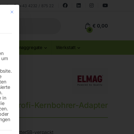
land
+43 4232 / 875 22
Mit diesem Button wird der Dialog geschlossen. Seine Funktionalität ist id
€
0,00
0
Stromaggregate
Werkstatt
en
n um
site.
e
ten
ierte
n.
 in
die
DiaProfi-Kernbohrer-Adapter
zen.
oder
ungen
t BohrfutterSB-verpackt