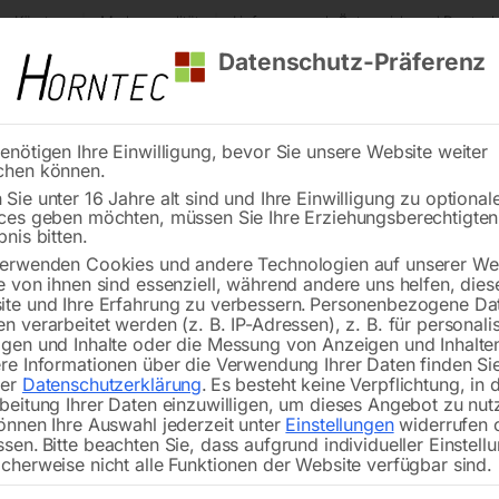
s Kärnten
Markenqualität
Lieferung nach Österreich und Deutsch
Datenschutz-Präferenz
enötigen Ihre Einwilligung, bevor Sie unsere Website weiter
chen können.
Reinigung
Schweißen
Stadtmobiliar
Stein
Sie unter 16 Jahre alt sind und Ihre Einwilligung zu optional
ces geben möchten, müssen Sie Ihre Erziehungsberechtigte
fi-Kernbohrer-Adapter
bnis bitten.
erwenden Cookies und andere Technologien auf unserer Web
🔍
e von ihnen sind essenziell, während andere uns helfen, dies
te und Ihre Erfahrung zu verbessern.
Personenbezogene Da
n verarbeitet werden (z. B. IP-Adressen), z. B. für personalis
gen und Inhalte oder die Messung von Anzeigen und Inhalte
re Informationen über die Verwendung Ihrer Daten finden Sie
rer
Datenschutzerklärung
.
Es besteht keine Verpflichtung, in 
beitung Ihrer Daten einzuwilligen, um dieses Angebot zu nut
önnen Ihre Auswahl jederzeit unter
Einstellungen
widerrufen 
ssen.
Bitte beachten Sie, dass aufgrund individueller Einstell
cherweise nicht alle Funktionen der Website verfügbar sind.
3-Kant auf M14 für die Anwendung mi