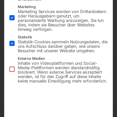
Einsetzbar für Formenbau, Feinmechanik, Modellbau,
Marketing
Spielzeugherstellung
Marketing Services werden von Drittanbietern
oder Herausgebern genutzt, um
personalisierte Werbung anzuzeigen. Sie tun
dies, indem sie Besucher über Websites
€
150,00
hinweg verfolgen.
Statistik
inkl. MwSt.
zzgl.
Versandkosten
Statistik-Cookies sammeln Nutzungsdaten, die
Lieferzeit:
Versandbereit in KW 33/2026
uns Aufschluss darüber geben, wie unsere
Besucher mit unserer Website umgehen.
Versandkosten Standard (Österreich):
€
40,00
Externe Medien
Inhalte von Videoplattformen und Social-
Bitte beachten Sie: Die Versandkosten gelten für Österreich.
Media-Plattformen werden standardmäßig
Andere Länder können abweichen.
blockiert. Wenn externe Services akzeptiert
werden, ist für den Zugriff auf diese Inhalte
keine manuelle Einwilligung mehr erforderlich.
In den Warenkorb
Sie haben Fragen zu diesem
Artikel?