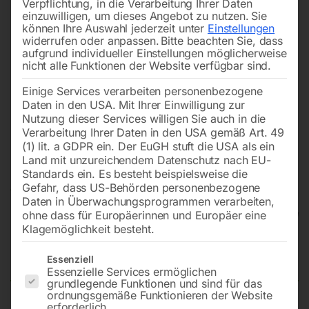
Verpflichtung, in die Verarbeitung Ihrer Daten
einzuwilligen, um dieses Angebot zu nutzen.
Sie
können Ihre Auswahl jederzeit unter
Einstellungen
widerrufen oder anpassen.
Bitte beachten Sie, dass
aufgrund individueller Einstellungen möglicherweise
nicht alle Funktionen der Website verfügbar sind.
Einige Services verarbeiten personenbezogene
Daten in den USA. Mit Ihrer Einwilligung zur
Nutzung dieser Services willigen Sie auch in die
Verarbeitung Ihrer Daten in den USA gemäß Art. 49
(1) lit. a GDPR ein. Der EuGH stuft die USA als ein
Land mit unzureichendem Datenschutz nach EU-
Standards ein. Es besteht beispielsweise die
Gefahr, dass US-Behörden personenbezogene
Daten in Überwachungsprogrammen verarbeiten,
ohne dass für Europäerinnen und Europäer eine
Klagemöglichkeit besteht.
Dekupiersäge DKS 504 Vario
Es folgt eine Liste der Service-Gruppen, für die eine Einwilligun
Essenziell
Essenzielle Services ermöglichen
grundlegende Funktionen und sind für das
ordnungsgemäße Funktionieren der Website
erforderlich.