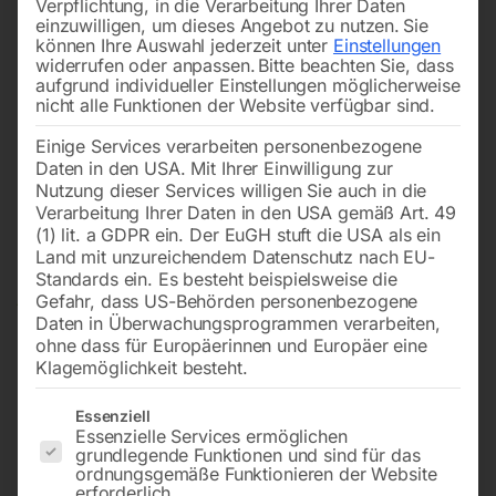
Verpflichtung, in die Verarbeitung Ihrer Daten
einzuwilligen, um dieses Angebot zu nutzen.
Sie
können Ihre Auswahl jederzeit unter
Einstellungen
widerrufen oder anpassen.
Bitte beachten Sie, dass
aufgrund individueller Einstellungen möglicherweise
nicht alle Funktionen der Website verfügbar sind.
Einige Services verarbeiten personenbezogene
Daten in den USA. Mit Ihrer Einwilligung zur
Nutzung dieser Services willigen Sie auch in die
Verarbeitung Ihrer Daten in den USA gemäß Art. 49
(1) lit. a GDPR ein. Der EuGH stuft die USA als ein
Land mit unzureichendem Datenschutz nach EU-
Standards ein. Es besteht beispielsweise die
Gefahr, dass US-Behörden personenbezogene
Daten in Überwachungsprogrammen verarbeiten,
ohne dass für Europäerinnen und Europäer eine
Klagemöglichkeit besteht.
Es folgt eine Liste der Service-Gruppen, für die eine Einwilligun
Essenziell
Essenzielle Services ermöglichen
grundlegende Funktionen und sind für das
CR-NI-Schweißdraht (V4A)
ordnungsgemäße Funktionieren der Website
erforderlich.