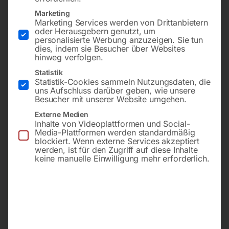
1.4430
Marketing
Marketing Services werden von Drittanbietern
oder Herausgebern genutzt, um
personalisierte Werbung anzuzeigen. Sie tun
dies, indem sie Besucher über Websites
D 200 / 1,0 mm / 5 kg – Preis per Rolle (rost- u.
hinweg verfolgen.
säurebeständig)
Statistik
Statistik-Cookies sammeln Nutzungsdaten, die
uns Aufschluss darüber geben, wie unsere
Besucher mit unserer Website umgehen.
€
252,00
Externe Medien
Inhalte von Videoplattformen und Social-
inkl. MwSt.
zzgl.
Versandkosten
Media-Plattformen werden standardmäßig
Lieferzeit:
ca. 2 - 3 Tage
blockiert. Wenn externe Services akzeptiert
werden, ist für den Zugriff auf diese Inhalte
keine manuelle Einwilligung mehr erforderlich.
Versandkosten Standard (Österreich):
€
10,00
Bitte beachten Sie: Die Versandkosten gelten für Österreich.
Andere Länder können abweichen.
In den Warenkorb