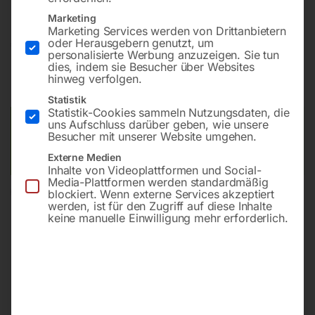
Marketing
Marketing Services werden von Drittanbietern
€
98,40
oder Herausgebern genutzt, um
personalisierte Werbung anzuzeigen. Sie tun
dies, indem sie Besucher über Websites
inkl. MwSt.
zzgl.
Versandkosten
hinweg verfolgen.
Lieferzeit:
ca. 3 – 5 Werktage
Statistik
Statistik-Cookies sammeln Nutzungsdaten, die
uns Aufschluss darüber geben, wie unsere
Versandkosten Standard (Österreich):
€
15,00
Besucher mit unserer Website umgehen.
Bitte beachten Sie: Die Versandkosten gelten für Österreich.
Andere Länder können abweichen.
Externe Medien
Inhalte von Videoplattformen und Social-
Media-Plattformen werden standardmäßig
blockiert. Wenn externe Services akzeptiert
In den Warenkorb
werden, ist für den Zugriff auf diese Inhalte
keine manuelle Einwilligung mehr erforderlich.
Sie haben Fragen zu diesem
Artikel?
Gerne helfen wir Ihnen weiter.