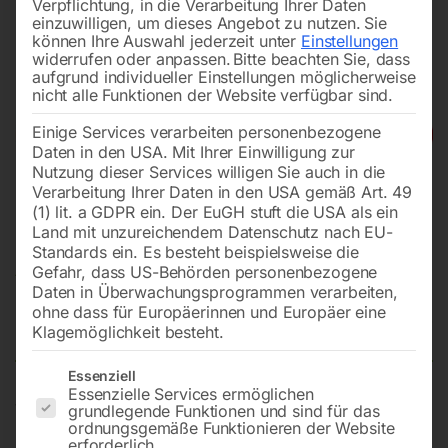
Verpflichtung, in die Verarbeitung Ihrer Daten
einzuwilligen, um dieses Angebot zu nutzen.
Sie
können Ihre Auswahl jederzeit unter
Einstellungen
widerrufen oder anpassen.
Bitte beachten Sie, dass
aufgrund individueller Einstellungen möglicherweise
nicht alle Funktionen der Website verfügbar sind.
Einige Services verarbeiten personenbezogene
Daten in den USA. Mit Ihrer Einwilligung zur
Nutzung dieser Services willigen Sie auch in die
Verarbeitung Ihrer Daten in den USA gemäß Art. 49
(1) lit. a GDPR ein. Der EuGH stuft die USA als ein
Land mit unzureichendem Datenschutz nach EU-
Standards ein. Es besteht beispielsweise die
Gefahr, dass US-Behörden personenbezogene
Daten in Überwachungsprogrammen verarbeiten,
ohne dass für Europäerinnen und Europäer eine
Baustelle
Klagemöglichkeit besteht.
Es folgt eine Liste der Service-Gruppen, für die eine Einwilligun
Essenziell
Essenzielle Services ermöglichen
Verkehrszeichen C-Sign, Folientyp 3
grundlegende Funktionen und sind für das
ordnungsgemäße Funktionieren der Website
Seitenlänge – 700 mm
erforderlich.