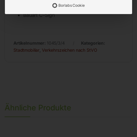
Borlabs Cookie
Stärke 2 mm
Bauart C-Sign
Artikelnummer:
1045/3/4
Kategorien:
Stadtmobiliar
,
Verkehrszeichen nach StVO
Ähnliche Produkte