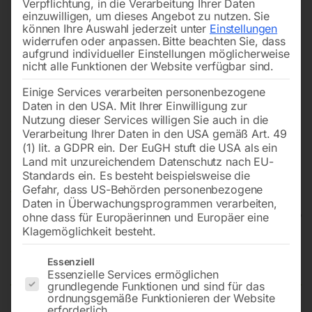
Verpflichtung, in die Verarbeitung Ihrer Daten
einzuwilligen, um dieses Angebot zu nutzen.
Sie
können Ihre Auswahl jederzeit unter
Einstellungen
widerrufen oder anpassen.
Bitte beachten Sie, dass
aufgrund individueller Einstellungen möglicherweise
nicht alle Funktionen der Website verfügbar sind.
Einige Services verarbeiten personenbezogene
Daten in den USA. Mit Ihrer Einwilligung zur
Nutzung dieser Services willigen Sie auch in die
Verarbeitung Ihrer Daten in den USA gemäß Art. 49
(1) lit. a GDPR ein. Der EuGH stuft die USA als ein
Land mit unzureichendem Datenschutz nach EU-
Standards ein. Es besteht beispielsweise die
Gefahr, dass US-Behörden personenbezogene
Daten in Überwachungsprogrammen verarbeiten,
ohne dass für Europäerinnen und Europäer eine
Klagemöglichkeit besteht.
Axialventilator MVT 200 P
Es folgt eine Liste der Service-Gruppen, für die eine Einwilligun
Essenziell
Essenzielle Services ermöglichen
grundlegende Funktionen und sind für das
ordnungsgemäße Funktionieren der Website
erforderlich.