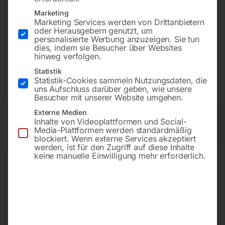
Tragbares Gerät mit Lufttransportschlauch in einer
Marketing
praktischen Transportbox
Marketing Services werden von Drittanbietern
oder Herausgebern genutzt, um
personalisierte Werbung anzuzeigen. Sie tun
dies, indem sie Besucher über Websites
€
252,00
hinweg verfolgen.
Statistik
inkl. MwSt.
zzgl.
Versandkosten
Statistik-Cookies sammeln Nutzungsdaten, die
Lieferzeit:
ca. 5 - 10 Werktage
uns Aufschluss darüber geben, wie unsere
Besucher mit unserer Website umgehen.
Externe Medien
Versandkosten Standard (Österreich):
€
20,00
Inhalte von Videoplattformen und Social-
Bitte beachten Sie: Die Versandkosten gelten für Österreich.
Media-Plattformen werden standardmäßig
Andere Länder können abweichen.
blockiert. Wenn externe Services akzeptiert
werden, ist für den Zugriff auf diese Inhalte
keine manuelle Einwilligung mehr erforderlich.
In den Warenkorb
Sie haben Fragen zu diesem