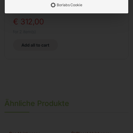
€
60,00
Borlabs Cookie
€
312,00
for
2
item(s)
Add all to cart
Ähnliche Produkte